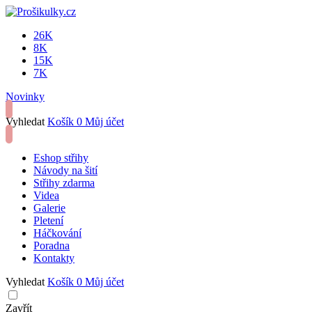
26K
8K
15K
7K
Novinky
Vyhledat
Košík
0
Můj účet
Eshop střihy
Návody na šití
Střihy zdarma
Videa
Galerie
Pletení
Háčkování
Poradna
Kontakty
Vyhledat
Košík
0
Můj účet
Zavřít