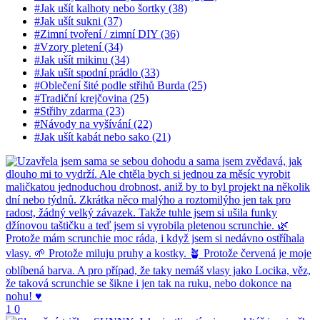
#Jak ušít kalhoty nebo šortky (38)
#Jak ušít sukni (37)
#Zimní tvoření / zimní DIY (36)
#Vzory pletení (34)
#Jak ušít mikinu (34)
#Jak ušít spodní prádlo (33)
#Oblečení šité podle střihů Burda (25)
#Tradiční krejčovina (25)
#Střihy zdarma (23)
#Návody na vyšívání (22)
#Jak ušít kabát nebo sako (21)
1
0