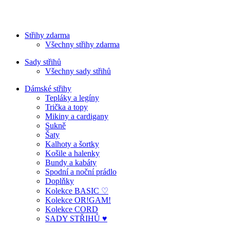
Střihy zdarma
Všechny střihy zdarma
Sady střihů
Všechny sady střihů
Dámské střihy
Tepláky a legíny
Trička a topy
Mikiny a cardigany
Sukně
Šaty
Kalhoty a šortky
Košile a halenky
Bundy a kabáty
Spodní a noční prádlo
Doplňky
Kolekce BASIC ♡
Kolekce OR!GAM!
Kolekce CORD
SADY STŘIHŮ ♥