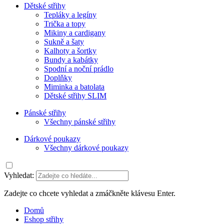
Dětské střihy
Tepláky a legíny
Trička a topy
Mikiny a cardigany
Sukně a šaty
Kalhoty a šortky
Bundy a kabátky
Spodní a noční prádlo
Doplňky
Miminka a batolata
Dětské střihy SLIM
Pánské střihy
Všechny pánské střihy
Dárkové poukazy
Všechny dárkové poukazy
Vyhledat:
Zadejte co chcete vyhledat a zmáčkněte klávesu Enter.
Domů
Eshop střihy