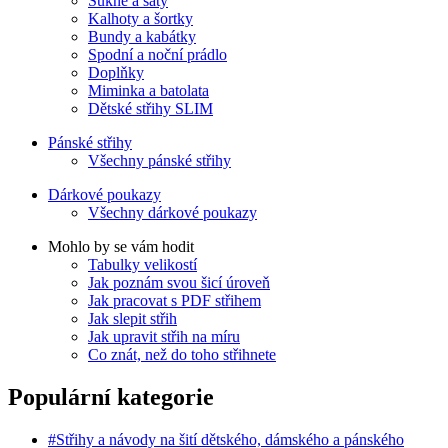
Sukně a šaty
Kalhoty a šortky
Bundy a kabátky
Spodní a noční prádlo
Doplňky
Miminka a batolata
Dětské střihy SLIM
Pánské střihy
Všechny pánské střihy
Dárkové poukazy
Všechny dárkové poukazy
Mohlo by se vám hodit
Tabulky velikostí
Jak poznám svou šicí úroveň
Jak pracovat s PDF střihem
Jak slepit střih
Jak upravit střih na míru
Co znát, než do toho střihnete
Populární kategorie
#Střihy a návody na šití dětského, dámského a pánského