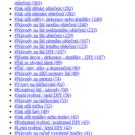
oblečení (363)
#Jak ušít dětské oblečení (292)
#Jak ušít dámské oblečení (282)
#Jak ušít oděvy, dekorace nebo doplňky (249)
#Návody na šití jarního oblečení (240)
#Návody na šití podzimního oblečení (233)
#Návody na šití oblečení (229)
#Návody na šití zimního oblečení (167)
#Návody na šití letního oblečení (153)
#Návody na šití DIY (107)
#Home decor - dekorace - doplňky - DIY (107)
#Šití ze zbytků látek (99)
#Šití - tipy, triky a doporučení (90)
#Návody na dílčí postupy šití (80)
#Návody na pletení (74)
#Vzory na háčkování (62)
#Kreativní šití - návody (58)
#Jarní tvoření / jarní DIY (56)
#Návody na háčkování (55)
#Jak ušít tričko (52)
#Jak ušít šaty (49)
#Jak ušít tepláky nebo legíny (45)
#Podzimní tvoření / podzimní DIY (45)
#Letní tvoření / letní DIY (42)
#Návody na ručně vyrobené hračky (41)