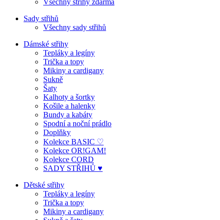
Všechny střihy zdarma
Sady střihů
Všechny sady střihů
Dámské střihy
Tepláky a legíny
Trička a topy
Mikiny a cardigany
Sukně
Šaty
Kalhoty a šortky
Košile a halenky
Bundy a kabáty
Spodní a noční prádlo
Doplňky
Kolekce BASIC ♡
Kolekce OR!GAM!
Kolekce CORD
SADY STŘIHŮ ♥
Dětské střihy
Tepláky a legíny
Trička a topy
Mikiny a cardigany