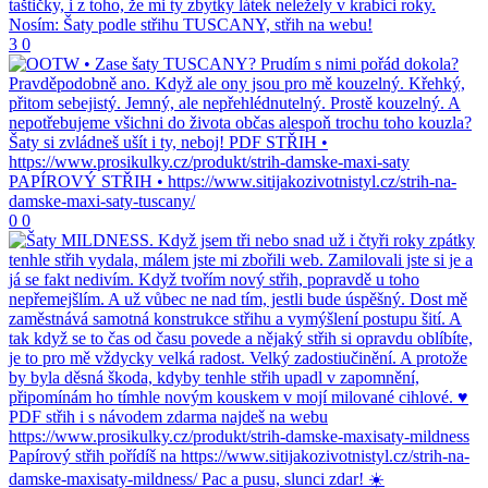
3
0
0
0