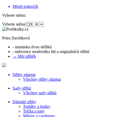
Mírně pokročilí
Vyberte měnu:
Vyberte měnu
Petra Davídková
- maminka dvou skřítků
- milovnice moderního šití a originálních střihů
→ Můj příběh
Střihy zdarma
Všechny střihy zdarma
Sady střihů
Všechny sady střihů
Dámské střihy
Tepláky a legíny
Trička a topy
Mikiny a cardigany