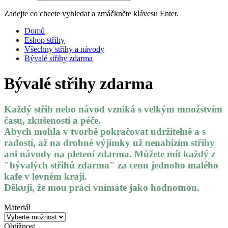
Zadejte co chcete vyhledat a zmáčkněte klávesu Enter.
Domů
Eshop střihy
Všechny střihy a návody
Bývalé střihy zdarma
Bývalé střihy zdarma
Každý střih nebo návod vzniká s
velkým množstvím
času, zkušeností a péče
.
Abych mohla v tvorbě pokračovat
udržitelně a s
radostí
, až na drobné výjimky
už nenabízím střihy
ani návody na pletení zdarma
. Můžete mít každý z
"bývalých střihů zdarma" za cenu jednoho malého
kafe v levném kraji.
Děkuji, že mou práci
vnímáte
jako hodnotnou.
Materiál
Obtížnost