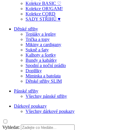
Kolekce BASIC ♡
Kolekce OR!GAM!
Kolekce CORD
SADY STŘIHŮ ♥
Dětské střihy
Tepláky a legíny
Trička a topy
Mikiny a cardigany
Sukně a šaty
Kalhoty a šortky
Bundy a kabátky
Spodní a noční prádlo
Doplňky
Miminka a batolata
Dětské střihy SLIM
Pánské střihy
Všechny pánské střihy
Dárkové poukazy
Všechny dárkové poukazy
Vyhledat: