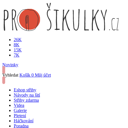
26K
8K
15K
7K
Novinky
Vyhledat
Košík
0
Můj účet
Eshop střihy
Návody na šití
Střihy zdarma
Videa
Galerie
Pletení
Háčkování
Poradna