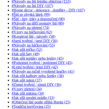
#Návody na šití letního oblečení (153)
#Návody na šití DIY (107)
#Home decor - dekorace - doplňky - DIY (107)
#Šití ze zbytků látek (99)
#Šití - tipy, triky a doporučení (90)
#Návody na dílčí postupy šití (80)
#Návody na pletení (74)
#Vzory na háčkování (62)
#Kreativní šití - návody (58)
#Jarní tvoření / jarní DIY (56)
#Návody na háčkování (55)
#Jak ušít tričko (52)
#Jak ušít šaty (49)
#Jak ušít tepláky nebo legíny (45)
#Podzimní tvoření / podzimní DIY (45)
#Letní tvoření / letní DIY (42)
#Návody na ručně vyrobené hračky (41)
#Jak ušít kalhoty nebo šortky (38)
#Jak ušít sukni (37)
#Zimní tvoření / zimní DIY (36)
#Vzory pletení (34)
#Jak ušít mikinu (34)
#Jak ušít spodní prádlo (33)
#Oblečení šité podle střihů Burda (25)
#Tradiční krejčovina (25)