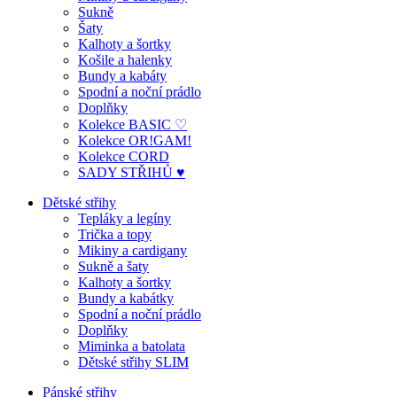
Sukně
Šaty
Kalhoty a šortky
Košile a halenky
Bundy a kabáty
Spodní a noční prádlo
Doplňky
Kolekce BASIC ♡
Kolekce OR!GAM!
Kolekce CORD
SADY STŘIHŮ ♥
Dětské střihy
Tepláky a legíny
Trička a topy
Mikiny a cardigany
Sukně a šaty
Kalhoty a šortky
Bundy a kabátky
Spodní a noční prádlo
Doplňky
Miminka a batolata
Dětské střihy SLIM
Pánské střihy