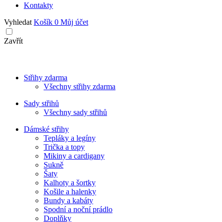
Kontakty
Vyhledat
Košík
0
Můj účet
Zavřít
Střihy zdarma
Všechny střihy zdarma
Sady střihů
Všechny sady střihů
Dámské střihy
Tepláky a legíny
Trička a topy
Mikiny a cardigany
Sukně
Šaty
Kalhoty a šortky
Košile a halenky
Bundy a kabáty
Spodní a noční prádlo
Doplňky