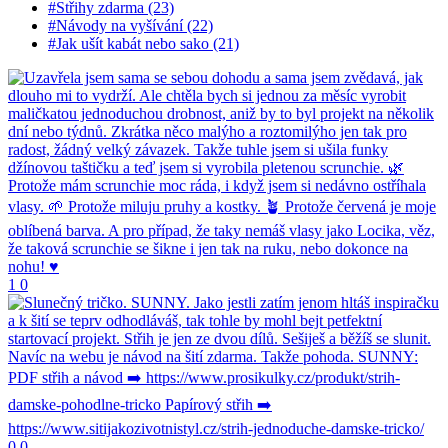
#Střihy zdarma (23)
#Návody na vyšívání (22)
#Jak ušít kabát nebo sako (21)
1
0
0
0