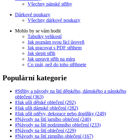
Všechny pánské střihy
Dárkové poukazy
Všechny dárkové poukazy
Mohlo by se vám hodit
Tabulky velikostí
Jak poznám svou šicí úroveň
Jak pracovat s PDF střihem
Jak slepit střih
Jak upravit střih na míru
Co znát, než do toho střihnete
Populární kategorie
#Střihy a návody na šití dětského, dámského a pánského
oblečení (363)
#Jak ušít dětské oblečení (292)
#Jak ušít dámské oblečení (282)
#Jak ušít oděvy, dekorace nebo doplňky (249)
#Návody na šití jarního oblečení (240)
#Návody na šití podzimního oblečení (233)
#Návody na šití oblečení (229)
#Návody na šití zimního oblečení (167)