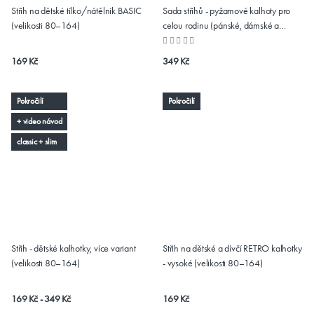
Střih na dětské tílko/nátělník BASIC
Sada střihů - pyžamové kalhoty pro
(velikosti 80–164)
celou rodinu (pánské, dámské a
dětské) NIGHTY NIGHT
169 Kč
349 Kč
Pokročilí
Pokročilí
+ video návod
classic + slim
Střih - dětské kalhotky, více variant
Střih na dětské a dívčí RETRO kalhotky
(velikosti 80–164)
- vysoké (velikosti 80–164)
169 Kč - 349 Kč
169 Kč