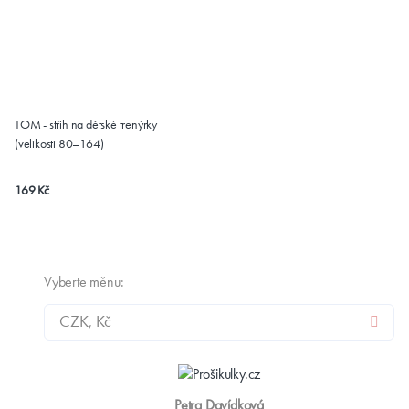
TOM - střih na dětské trenýrky
(velikosti 80–164)
169 Kč
Vyberte měnu:
Petra Davídková