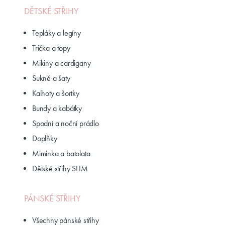
DĚTSKÉ STŘIHY
Tepláky a legíny
Trička a topy
Mikiny a cardigany
Sukně a šaty
Kalhoty a šortky
Bundy a kabátky
Spodní a noční prádlo
Doplňky
Miminka a batolata
Dětské střihy SLIM
PÁNSKÉ STŘIHY
Všechny pánské střihy