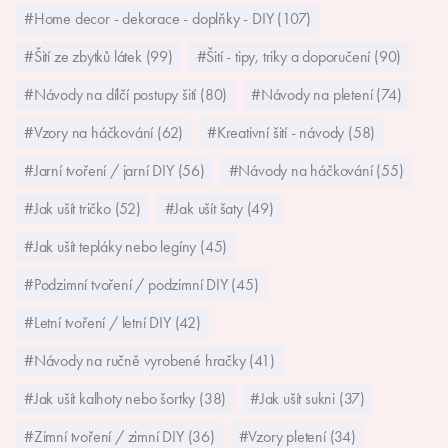
#Home decor - dekorace - doplňky - DIY (107)
#Šití ze zbytků látek (99)
#Šití - tipy, triky a doporučení (90)
#Návody na dílčí postupy šití (80)
#Návody na pletení (74)
#Vzory na háčkování (62)
#Kreativní šití - návody (58)
#Jarní tvoření / jarní DIY (56)
#Návody na háčkování (55)
#Jak ušít tričko (52)
#Jak ušít šaty (49)
#Jak ušít tepláky nebo legíny (45)
#Podzimní tvoření / podzimní DIY (45)
#Letní tvoření / letní DIY (42)
#Návody na ručně vyrobené hračky (41)
#Jak ušít kalhoty nebo šortky (38)
#Jak ušít sukni (37)
#Zimní tvoření / zimní DIY (36)
#Vzory pletení (34)