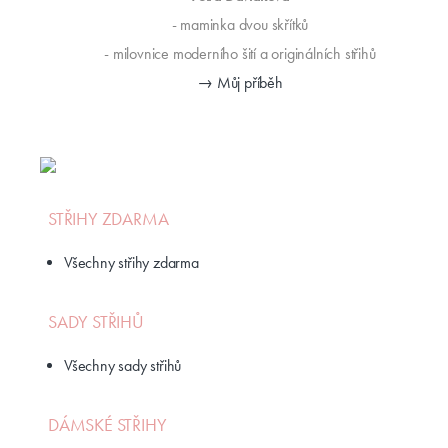
- maminka dvou skřítků
- milovnice moderního šití a originálních střihů
→ Můj příběh
STŘIHY ZDARMA
Všechny střihy zdarma
SADY STŘIHŮ
Všechny sady střihů
DÁMSKÉ STŘIHY