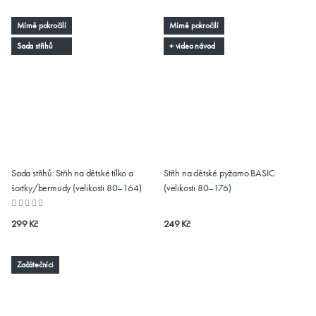
Mírně pokročilí
Mírně pokročilí
Sada střihů
+ video návod
Sada střihů: Střih na dětské tílko a
Střih na dětské pyžamo BASIC
šortky/bermudy (velikosti 80–164)
(velikosti 80–176)
299 Kč
249 Kč
Začátečníci