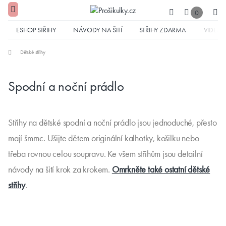
0
ESHOP STŘIHY
NÁVODY NA ŠITÍ
STŘIHY ZDARMA
VIDEA
Dětské střihy
Spodní a noční prádlo
Střihy na dětské spodní a noční prádlo jsou jednoduché, přesto
mají šmrnc. Ušijte dětem originální kalhotky, košilku nebo
třeba rovnou celou soupravu. Ke všem střihům jsou detailní
návody na šití krok za krokem.
Omrkněte také ostatní dětské
střihy
.