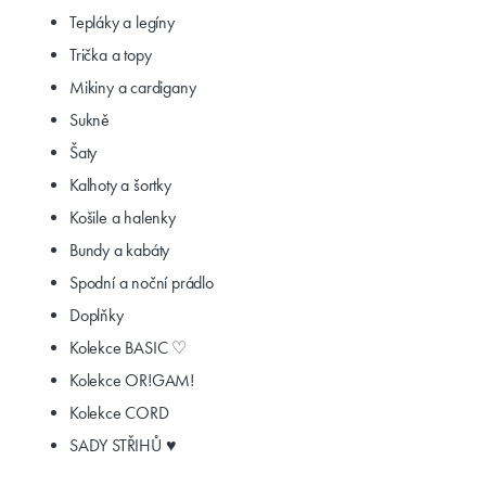
Tepláky a legíny
Trička a topy
Mikiny a cardigany
Sukně
Šaty
Kalhoty a šortky
Košile a halenky
Bundy a kabáty
Spodní a noční prádlo
Doplňky
Kolekce BASIC ♡
Kolekce OR!GAM!
Kolekce CORD
SADY STŘIHŮ ♥