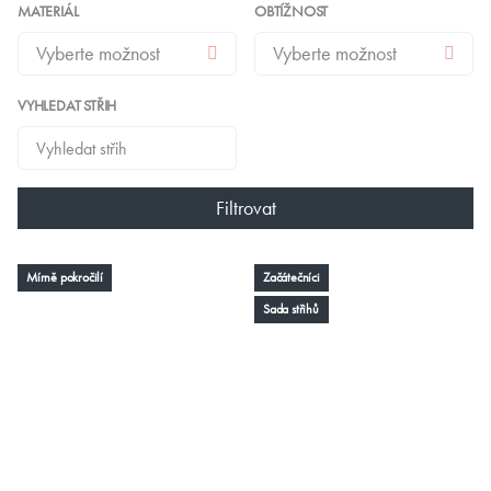
MATERIÁL
OBTÍŽNOST
VYHLEDAT STŘIH
Filtrovat
Mírně pokročilí
Začátečníci
Sada střihů