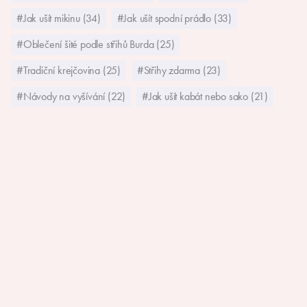
#Jak ušít mikinu (34)
#Jak ušít spodní prádlo (33)
#Oblečení šité podle střihů Burda (25)
#Tradiční krejčovina (25)
#Střihy zdarma (23)
#Návody na vyšívání (22)
#Jak ušít kabát nebo sako (21)