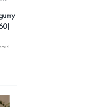
 gumy
60)
eme si