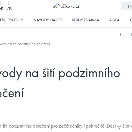
No
5K
7K
ESHOP STŘIHY
NÁVODY NA ŠITÍ
STŘIHY ZDARMA
VIDEA
G
ody na šití podzimního oblečení
ody na šití podzimního
ečení
šití podzimního oblečení pro začátečníky i pokročilé. Desítky článk