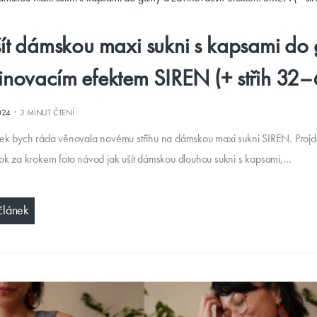
šít dámskou maxi sukni s kapsami do
inovacím efektem SIREN (+ střih 32–
·
024
3 MINUT ČTENÍ
ek bych ráda věnovala novému střihu na dámskou maxi sukni SIREN. Projd
ok za krokem foto návod jak ušít dámskou dlouhou sukni s kapsami,…
článek