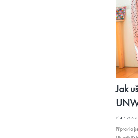
Jak u
UNWIN
·
PÉŤA
24.6.2
Připravila j
UNWIND jsou