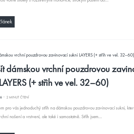
článek
šít dámskou vrchní pouzdrovou zavin
 LAYERS (+ střih ve vel. 32–60)
·
26
2 MINUT ČTENÍ
jsem pro vás jednoduchý střih na dámskou pouzdrovou zavinovací sukni, kter
chní nošení a vrstvení, ale také i samostatně. Střih jsem…