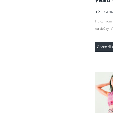
·
PÉŤA
6.3.20
Hurá, mám p
na stužky.
Zobrazit 