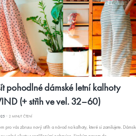
šít pohodlné dámské letní kalhoty
D (+ střih ve vel. 32–60)
·
025
2 MINUT ČTENÍ
sem pro vás zbrusu nový střih a návod na kalhoty, které si zamilujete. Dámsk
 volné siluety s rozšířenými nohavice, širokým pasem do…