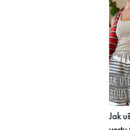
Jak u
vestu