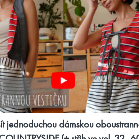
šít jednoduchou dámskou oboustran
 COUNTRYSIDE (+ střih ve vel. 32–6