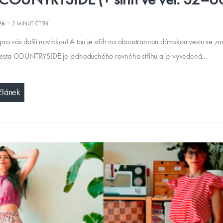
·
26
2 MINUT ČTENÍ
ro vás další novinkou! A tou je střih na oboustrannou dámskou vestu se z
 Vesta COUNTRYSIDE je jednoduchého rovného střihu a je vyvedená…
článek