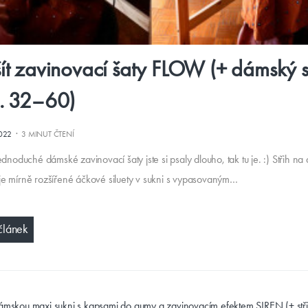
šít zavinovací šaty FLOW (+ dámský s
l. 32–60)
·
2022
3 MINUT ČTENÍ
ednoduché dámské zavinovací šaty jste si psaly dlouho, tak tu je. :) Střih n
e mírně rozšířené áčkové siluety v sukni s vypasovaným…
článek