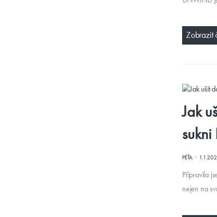
Zobrazit 
Jak u
sukni
·
PÉŤA
1.1.20
Připravila 
nejen na svr