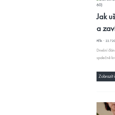
Jak u
a zav
·
PÉŤA
22.7.2
Dnešní člán
společně kr
Zobrazit 