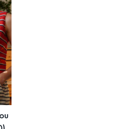
nou
0)