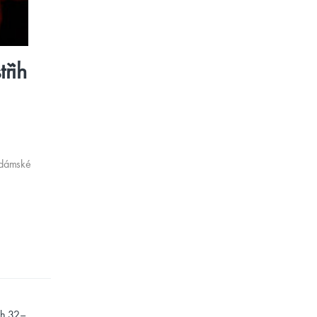
třih
a dámské