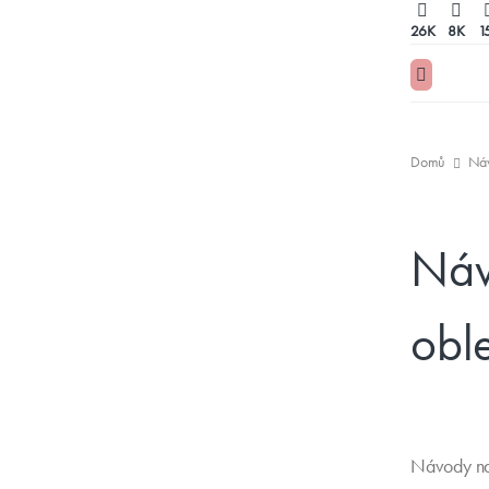
26K
8K
1
Domů
Náv
Náv
obl
Návody na 