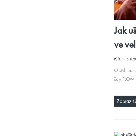
Jak u
ve ve
·
PÉŤA
15.11.
O střih na j
šaty FLOW j
Zobrazit 