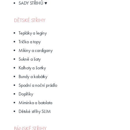
SADY STŘIHŮ ♥
DĚTSKÉ STŘIHY
Tepláky a legíny
Trička a topy
Mikiny a cardigany
Sukně a šaty
Kalhoty a šortky
Bundy a kabátky
Spodní a noční prádlo
Doplňky
Miminka a batolata
Dětské střihy SLIM
PÁNSKÉ STŘIHY