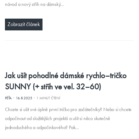
návod a nový střih na dámský…
Zobrazit článek
Jak ušít pohodlné dámské rychlo–tričko
SUNNY (+ střih ve vel. 32–60)
·
·
PÉŤA
16.8.2025
1 MINUT ČTENÍ
Chcete si ušít své úplně první tričko pro začátečníky? Nebo si chcete
odpočinout od složitějších projektů a ušít si něco skutečně
jednoduchého a odpočinkového? Pak…