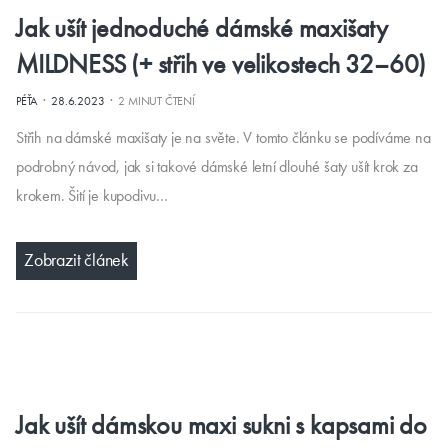
Jak ušít jednoduché dámské maxišaty
MILDNESS (+ střih ve velikostech 32–60)
·
·
PÉŤA
28.6.2023
2 MINUT ČTENÍ
Střih na dámské maxišaty je na světe. V tomto článku se podíváme na
podrobný návod, jak si takové dámské letní dlouhé šaty ušít krok za
krokem. Šití je kupodivu…
Zobrazit článek
Jak ušít dámskou maxi sukni s kapsami do