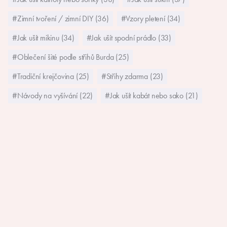
#Zimní tvoření / zimní DIY (36)
#Vzory pletení (34)
#Jak ušít mikinu (34)
#Jak ušít spodní prádlo (33)
#Oblečení šité podle střihů Burda (25)
#Tradiční krejčovina (25)
#Střihy zdarma (23)
#Návody na vyšívání (22)
#Jak ušít kabát nebo sako (21)