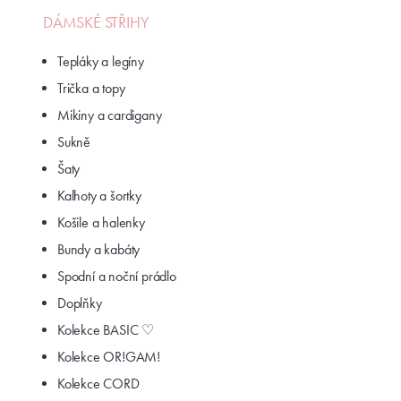
DÁMSKÉ STŘIHY
Tepláky a legíny
Trička a topy
Mikiny a cardigany
Sukně
Šaty
Kalhoty a šortky
Košile a halenky
Bundy a kabáty
Spodní a noční prádlo
Doplňky
Kolekce BASIC ♡
Kolekce OR!GAM!
Kolekce CORD