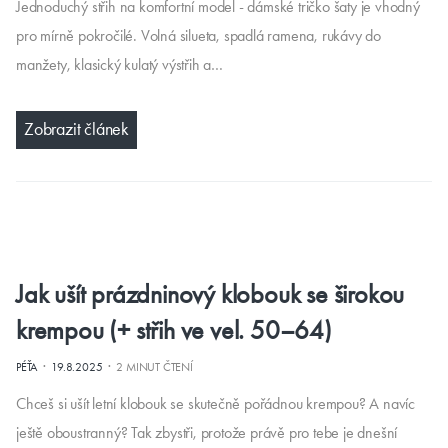
Jednoduchý střih na komfortní model - dámské tričko šaty je vhodný
pro mírně pokročilé. Volná silueta, spadlá ramena, rukávy do
manžety, klasický kulatý výstřih a…
Zobrazit článek
Jak ušít prázdninový klobouk se širokou
krempou (+ střih ve vel. 50–64)
·
·
PÉŤA
19.8.2025
2 MINUT ČTENÍ
Chceš si ušít letní klobouk se skutečně pořádnou krempou? A navíc
ještě oboustranný? Tak zbystři, protože právě pro tebe je dnešní