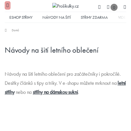
0
ESHOP STŘIHY
NÁVODY NA ŠITÍ
STŘIHY ZDARMA
VIDEA
Domů
Návody na šití letního oblečení
Návody na šití letního oblečení pro začátečníky i pokročilé.
Desítky článků s tipy a triky. V e-shopu můžete mrknout na
letní
střihy
nebo na
střihy na dámskou sukni
.