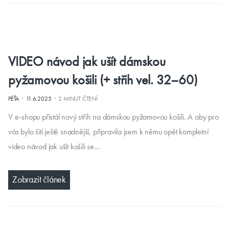
VIDEO návod jak ušít dámskou
pyžamovou košili (+ střih vel. 32–60)
·
·
PÉŤA
11.6.2025
2 MINUT ČTENÍ
V e-shopu přistál nový střih na dámskou pyžamovou košili. A aby pro
vás bylo šití ještě snadnější, připravila jsem k němu opět kompletní
video návod jak ušít košili se…
Zobrazit článek