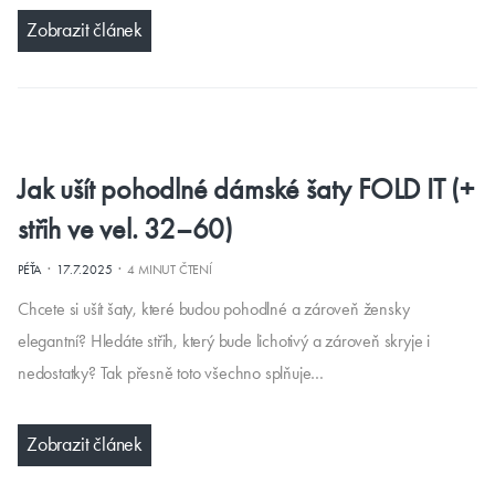
Zobrazit článek
Jak ušít pohodlné dámské šaty FOLD IT (+
střih ve vel. 32–60)
·
·
PÉŤA
17.7.2025
4 MINUT ČTENÍ
Chcete si ušít šaty, které budou pohodlné a zároveň žensky
elegantní? Hledáte střih, který bude lichotivý a zároveň skryje i
nedostatky? Tak přesně toto všechno splňuje…
Zobrazit článek