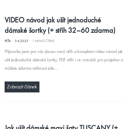
VIDEO návod jak ušít jednoduché
dámské šortky (+ střih 32–60 zdarma)
·
·
PÉŤA
3.6.2025
1 MINUT ČTENÍ
Připravila jsem pro vás zbrusu nový střih a kompletní video návod jak
ušít jednoduché dámské šortky. PDF střih i ve vrstvách pro projektor si
můžete zdarma stáhnout zde…
Zobrazit článek
Jak ušít dámské maxi šaty TUSCANY (+