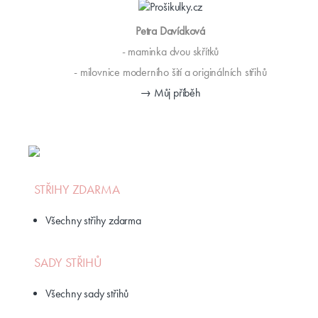
Petra Davídková
- maminka dvou skřítků
- milovnice moderního šití a originálních střihů
→ Můj příběh
STŘIHY ZDARMA
Všechny střihy zdarma
SADY STŘIHŮ
Všechny sady střihů