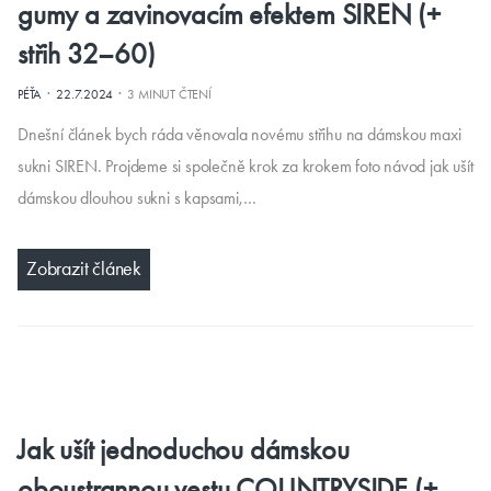
gumy a zavinovacím efektem SIREN (+
střih 32–60)
·
·
PÉŤA
22.7.2024
3 MINUT ČTENÍ
Dnešní článek bych ráda věnovala novému střihu na dámskou maxi
sukni SIREN. Projdeme si společně krok za krokem foto návod jak ušít
dámskou dlouhou sukni s kapsami,…
Zobrazit článek
Jak ušít jednoduchou dámskou
oboustrannou vestu COUNTRYSIDE (+