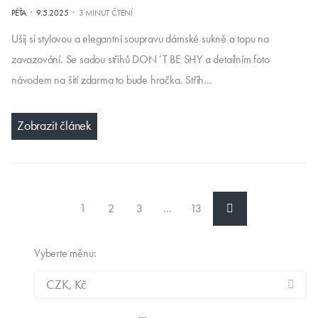
·
·
PÉŤA
9.5.2025
3 MINUT ČTENÍ
Ušij si stylovou a elegantní soupravu dámské sukně a topu na
zavazování. Se sadou střihů DON´T BE SHY a detailním foto
návodem na šití zdarma to bude hračka. Střih…
Zobrazit článek
1
2
3
…
13
Vyberte měnu: