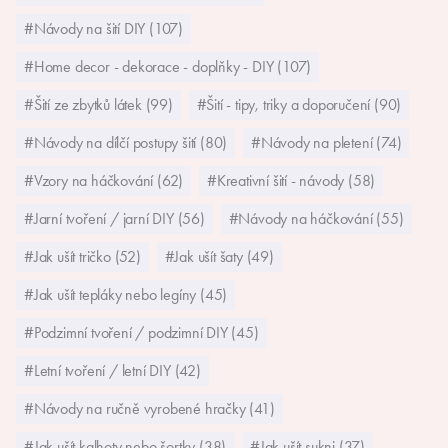
#Návody na šití DIY (107)
#Home decor - dekorace - doplňky - DIY (107)
#Šití ze zbytků látek (99)
#Šití - tipy, triky a doporučení (90)
#Návody na dílčí postupy šití (80)
#Návody na pletení (74)
#Vzory na háčkování (62)
#Kreativní šití - návody (58)
#Jarní tvoření / jarní DIY (56)
#Návody na háčkování (55)
#Jak ušít tričko (52)
#Jak ušít šaty (49)
#Jak ušít tepláky nebo legíny (45)
#Podzimní tvoření / podzimní DIY (45)
#Letní tvoření / letní DIY (42)
#Návody na ručně vyrobené hračky (41)
#Jak ušít kalhoty nebo šortky (38)
#Jak ušít sukni (37)