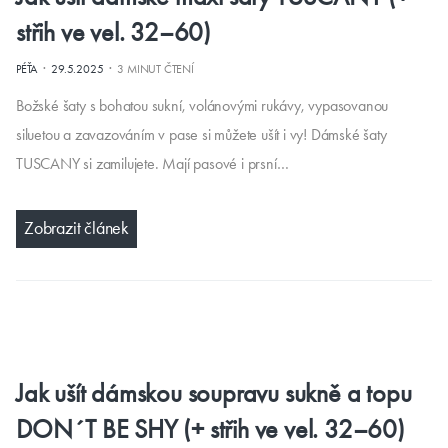
střih ve vel. 32–60)
·
·
PÉŤA
29.5.2025
3 MINUT ČTENÍ
Božské šaty s bohatou sukní, volánovými rukávy, vypasovanou
siluetou a zavazováním v pase si můžete ušít i vy! Dámské šaty
TUSCANY si zamilujete. Mají pasové i prsní…
Zobrazit článek
Jak ušít dámskou soupravu sukně a topu
DON´T BE SHY (+ střih ve vel. 32–60)