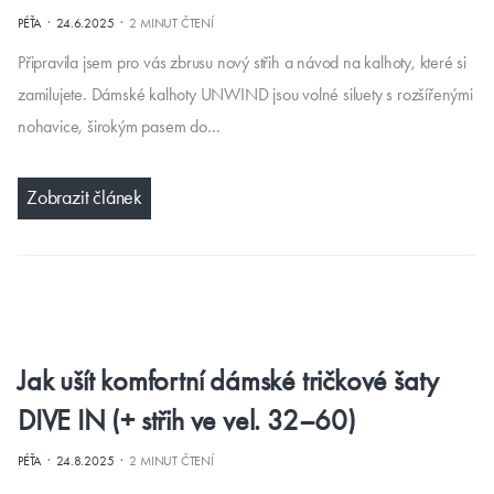
·
·
PÉŤA
24.6.2025
2 MINUT ČTENÍ
Připravila jsem pro vás zbrusu nový střih a návod na kalhoty, které si
zamilujete. Dámské kalhoty UNWIND jsou volné siluety s rozšířenými
nohavice, širokým pasem do…
Zobrazit článek
Jak ušít komfortní dámské tričkové šaty
DIVE IN (+ střih ve vel. 32–60)
·
·
PÉŤA
24.8.2025
2 MINUT ČTENÍ