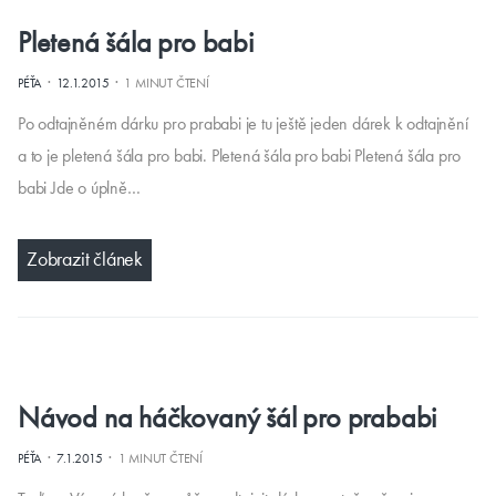
Pletená šála pro babi
·
·
PÉŤA
12.1.2015
1 MINUT ČTENÍ
Po odtajněném dárku pro prababi je tu ještě jeden dárek k odtajnění
a to je pletená šála pro babi. Pletená šála pro babi Pletená šála pro
babi Jde o úplně…
Zobrazit článek
Návod na háčkovaný šál pro prababi
·
·
PÉŤA
7.1.2015
1 MINUT ČTENÍ