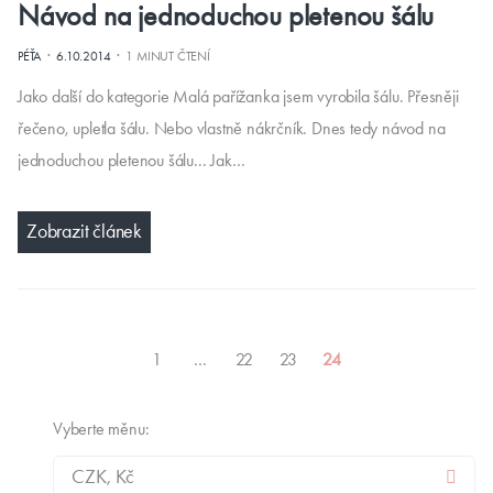
Návod na jednoduchou pletenou šálu
·
·
PÉŤA
6.10.2014
1 MINUT ČTENÍ
Jako další do kategorie Malá pařížanka jsem vyrobila šálu. Přesněji
řečeno, upletla šálu. Nebo vlastně nákrčník. Dnes tedy návod na
jednoduchou pletenou šálu... Jak…
Zobrazit článek
1
…
22
23
24
Vyberte měnu: