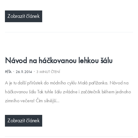
Zobrazit článek
Návod na háčkovanou lehkou šálu
·
·
PÉŤA
26.11.2014
3 MINUT ČTENÍ
A je tu další přírůstek do módního cyklu Malá pařížanka. Návod na
háčkovanou šálu Tak tuhle šálu zvládne i začátečník během jednoho
zimního večera! Čím silnější…
Zobrazit článek