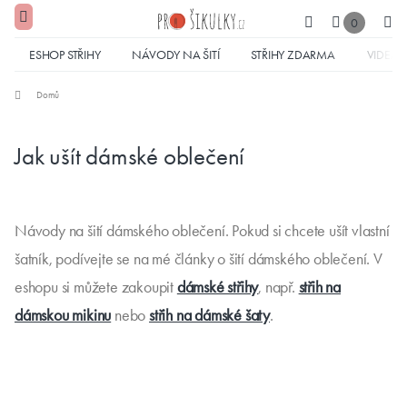
0
ESHOP STŘIHY
NÁVODY NA ŠITÍ
STŘIHY ZDARMA
VIDEA
Domů
Jak ušít dámské oblečení
Návody na šití dámského oblečení. Pokud si chcete ušít vlastní
šatník, podívejte se na mé články o šití dámského oblečení. V
eshopu si můžete zakoupit
dámské střihy
, např.
střih na
dámskou mikinu
nebo
střih na dámské šaty
.