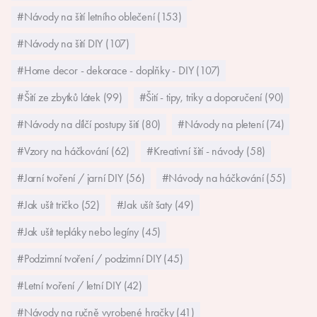
#Návody na šití letního oblečení (153)
#Návody na šití DIY (107)
#Home decor - dekorace - doplňky - DIY (107)
#Šití ze zbytků látek (99)
#Šití - tipy, triky a doporučení (90)
#Návody na dílčí postupy šití (80)
#Návody na pletení (74)
#Vzory na háčkování (62)
#Kreativní šití - návody (58)
#Jarní tvoření / jarní DIY (56)
#Návody na háčkování (55)
#Jak ušít tričko (52)
#Jak ušít šaty (49)
#Jak ušít tepláky nebo legíny (45)
#Podzimní tvoření / podzimní DIY (45)
#Letní tvoření / letní DIY (42)
#Návody na ručně vyrobené hračky (41)