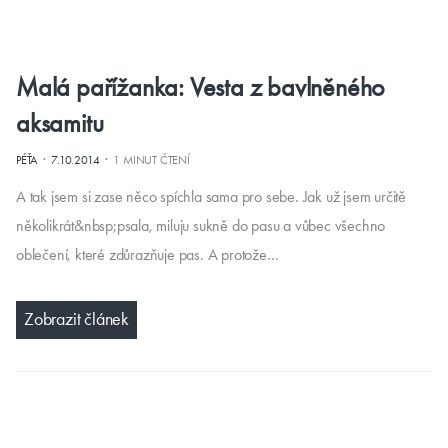
Malá pařížanka: Vesta z bavlněného
aksamitu
·
·
PÉŤA
7.10.2014
1 MINUT ČTENÍ
A tak jsem si zase něco spíchla sama pro sebe. Jak už jsem určitě
několikrát&nbsp;psala, miluju sukně do pasu a vůbec všechno
oblečení, které zdůrazňuje pas. A protože…
Zobrazit článek