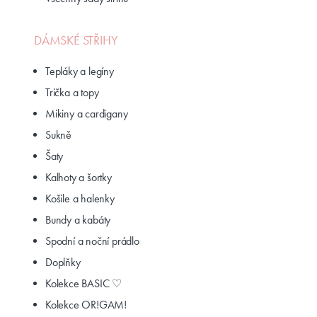
DÁMSKÉ STŘIHY
Tepláky a legíny
Trička a topy
Mikiny a cardigany
Sukně
Šaty
Kalhoty a šortky
Košile a halenky
Bundy a kabáty
Spodní a noční prádlo
Doplňky
Kolekce BASIC ♡
Kolekce OR!GAM!