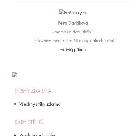
Petra Davídková
- maminka dvou skřítků
- milovnice moderního šití a originálních střihů
→ Můj příběh
STŘIHY ZDARMA
Všechny střihy zdarma
SADY STŘIHŮ
Všechny sady střihů