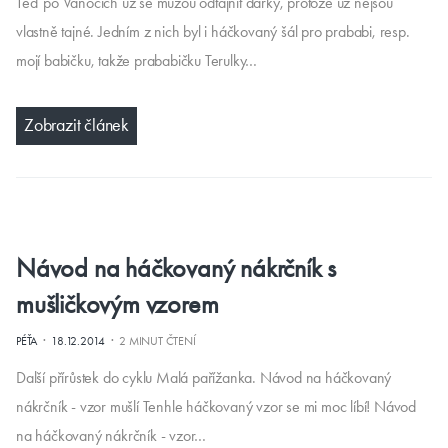
Teď po Vánocích už se můžou odtajnit dárky, protože už nejsou
vlastně tajné. Jedním z nich byl i háčkovaný šál pro prababi, resp.
mojí babičku, takže prababičku Terulky…
Zobrazit článek
Návod na háčkovaný nákrčník s
mušličkovým vzorem
·
·
PÉŤA
18.12.2014
2 MINUT ČTENÍ
Další přírůstek do cyklu Malá pařížanka. Návod na háčkovaný
nákrčník - vzor mušlí Tenhle háčkovaný vzor se mi moc líbí! Návod
na háčkovaný nákrčník - vzor…