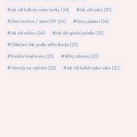
#Jak ušít kalhoty nebo šortky (38)
#Jak ušít sukni (37)
#Zimní tvoření / zimní DIY (36)
#Vzory pletení (34)
#Jak ušít mikinu (34)
#Jak ušít spodní prádlo (33)
#Oblečení šité podle střihů Burda (25)
#Tradiční krejčovina (25)
#Střihy zdarma (23)
#Návody na vyšívání (22)
#Jak ušít kabát nebo sako (21)