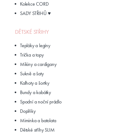
Kolekce CORD
SADY STŘIHŮ ♥
DĚTSKÉ STŘIHY
Tepláky a legíny
Trička a topy
Mikiny a cardigany
Sukně a šaty
Kalhoty a šortky
Bundy a kabátky
Spodní a noční prádlo
Doplňky
Miminka a batolata
Dětské střihy SLIM