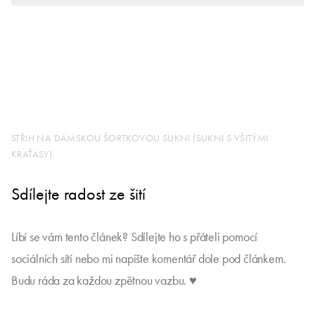
STŘIH NA DÁMSKOU ŠORTKOVOU SUKNI (SUKNI S VŠITÝMI
KRAŤASY)
Sdílejte radost ze šití
Líbí se vám tento článek? Sdílejte ho s přáteli pomocí
sociálních sítí nebo mi napište komentář dole pod článkem.
Budu ráda za každou zpětnou vazbu. ♥