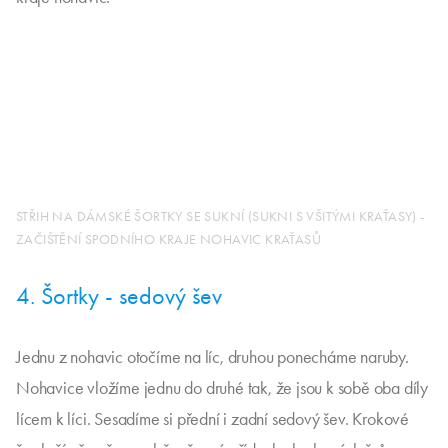
STŘIH NA DÁMSKÉ ŠORTKY SE SUKNÍ (SUKNI S VŠITÝMI KRAŤASY) -
ZAČIŠTĚNÍ SPODNÍHO KRAJE NOHAVIC KRAŤASŮ
4. Šortky - sedový šev
Jednu z nohavic otočíme na líc, druhou ponecháme naruby.
Nohavice vložíme jednu do druhé tak, že jsou k sobě oba díly
lícem k líci. Sesadíme si přední i zadní sedový šev. Krokové