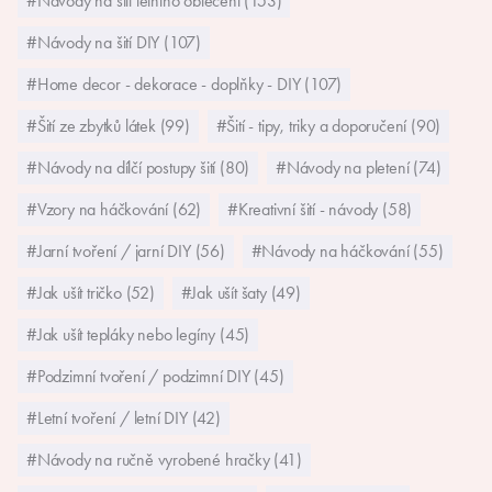
#Návody na šití letního oblečení (153)
#Návody na šití DIY (107)
#Home decor - dekorace - doplňky - DIY (107)
#Šití ze zbytků látek (99)
#Šití - tipy, triky a doporučení (90)
#Návody na dílčí postupy šití (80)
#Návody na pletení (74)
#Vzory na háčkování (62)
#Kreativní šití - návody (58)
#Jarní tvoření / jarní DIY (56)
#Návody na háčkování (55)
#Jak ušít tričko (52)
#Jak ušít šaty (49)
#Jak ušít tepláky nebo legíny (45)
#Podzimní tvoření / podzimní DIY (45)
#Letní tvoření / letní DIY (42)
#Návody na ručně vyrobené hračky (41)