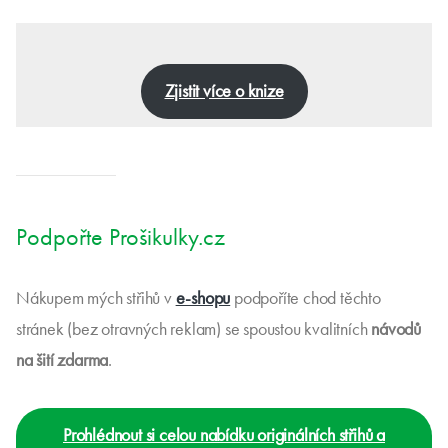
Zjistit více o knize
Podpořte Prošikulky.cz
Nákupem mých střihů v
e-shopu
podpoříte chod těchto
stránek (bez otravných reklam) se spoustou kvalitních
návodů
na šití zdarma
.
Prohlédnout si celou nabídku originálních střihů a