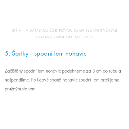
STŘIH NA DÁMSKOU ŠORTKOVOU SUKNI (SUKNI S VŠITÝMI
KRAŤASY) - SPODNÍ LEM ŠORTEK
5. Šortky - spodní lem nohavic
Začištěný spodní lem nohavic podehneme za 3 cm do rubu a
našpendlíme. Po lícové straně nohavic spodní lem prošijeme
pružným stehem.