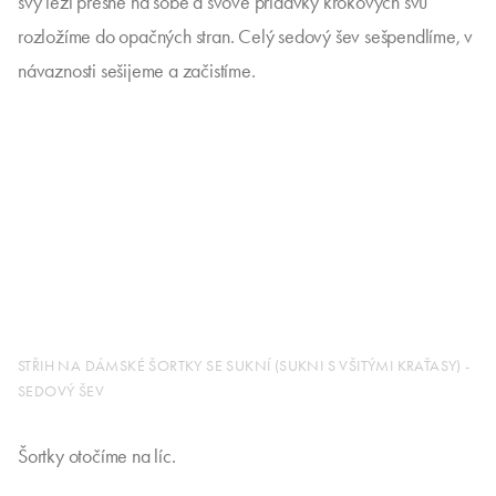
švy leží přesně na sobě a švové přídavky krokových švů
rozložíme do opačných stran. Celý sedový šev sešpendlíme, v
návaznosti sešijeme a začistíme.
STŘIH NA DÁMSKÉ ŠORTKY SE SUKNÍ (SUKNI S VŠITÝMI KRAŤASY) -
SEDOVÝ ŠEV
Šortky otočíme na líc.