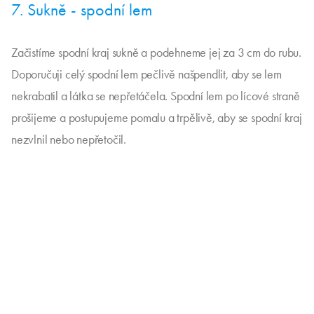
7. Sukně - spodní lem
Začistíme spodní kraj sukně a podehneme jej za 3 cm do rubu.
Doporučuji celý spodní lem pečlivě našpendlit, aby se lem
nekrabatil a látka se nepřetáčela. Spodní lem po lícové straně
prošijeme a postupujeme pomalu a trpělivě, aby se spodní kraj
nezvlnil nebo nepřetočil.