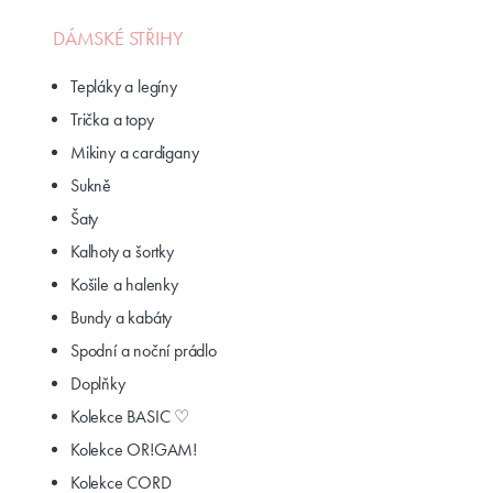
DÁMSKÉ STŘIHY
Tepláky a legíny
Trička a topy
Mikiny a cardigany
Sukně
Šaty
Kalhoty a šortky
Košile a halenky
Bundy a kabáty
Spodní a noční prádlo
Doplňky
Kolekce BASIC ♡
Kolekce OR!GAM!
Kolekce CORD