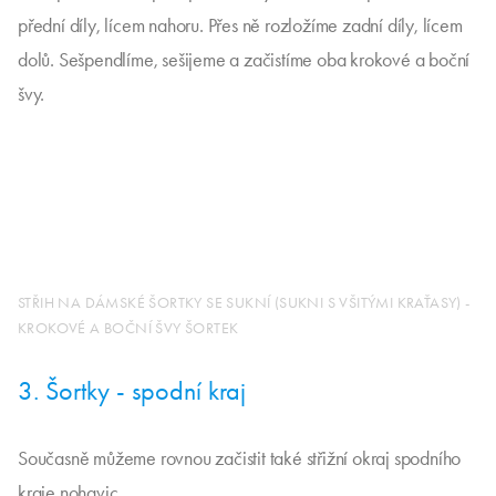
přední díly, lícem nahoru. Přes ně rozložíme zadní díly, lícem
dolů. Sešpendlíme, sešijeme a začistíme oba krokové a boční
švy.
STŘIH NA DÁMSKÉ ŠORTKY SE SUKNÍ (SUKNI S VŠITÝMI KRAŤASY) -
KROKOVÉ A BOČNÍ ŠVY ŠORTEK
3. Šortky - spodní kraj
Současně můžeme rovnou začistit také střižní okraj spodního
kraje nohavic.