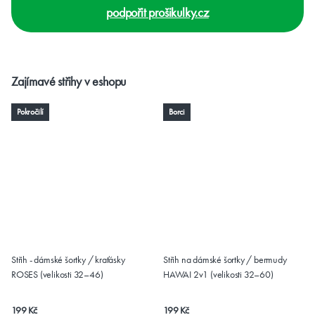
podpořit prošikulky.cz
Zajímavé střihy v eshopu
Pokročilí
Borci
Střih - dámské šortky / kraťásky
Střih na dámské šortky / bermudy
ROSES (velikosti 32–46)
HAWAI 2v1 (velikosti 32–60)
199 Kč
199 Kč