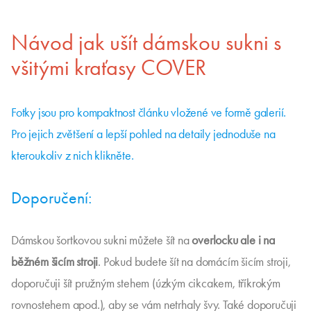
Návod jak ušít dámskou sukni s
všitými kraťasy COVER
Fotky jsou pro kompaktnost článku vložené ve formě galerií.
Pro jejich zvětšení a lepší pohled na detaily jednoduše na
kteroukoliv z nich klikněte.
Doporučení:
Dámskou šortkovou sukni můžete šít na
overlocku ale i na
běžném šicím stroji
. Pokud budete šít na domácím šicím stroji,
doporučuji šít pružným stehem (úzkým cikcakem, tříkrokým
rovnostehem apod.), aby se vám netrhaly švy. Také doporučuji