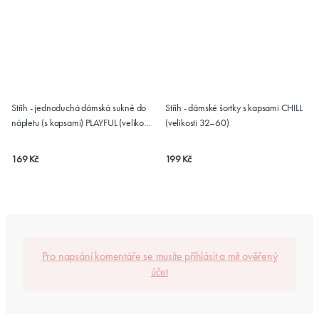
Střih - jednoduchá dámská sukně do
Střih - dámské šortky s kapsami CHILL
nápletu (s kapsami) PLAYFUL (velikosti
(velikosti 32–60)
32–60)
169 Kč
199 Kč
Pro napsání komentáře se musíte přihlásit a mít ověřený
účet