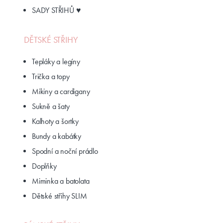
SADY STŘIHŮ ♥
DĚTSKÉ STŘIHY
Tepláky a legíny
Trička a topy
Mikiny a cardigany
Sukně a šaty
Kalhoty a šortky
Bundy a kabátky
Spodní a noční prádlo
Doplňky
Miminka a batolata
Dětské střihy SLIM