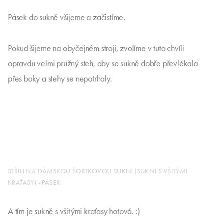
Pásek do sukně všijeme a začistíme.
Pokud šijeme na obyčejném stroji, zvolíme v tuto chvíli
opravdu velmi pružný steh, aby se sukně dobře převlékala
přes boky a stehy se nepotrhaly.
STŘIH NA DÁMSKOU ŠORTKOVOU SUKNI (SUKNI S VŠITÝMI
KRAŤASY) - PÁSEK
A tím je sukně s všitými kraťasy hotová. :)