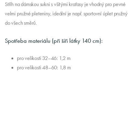
Střih na dámskou sukni s všitými kraťasy je vhodný pro pevné
velmi pružné pleteniny, ideální je např. sportovní úplet pružný
do všech směrů.
Spotřeba materiálu (při šíři látky 140 cm):
pro velikosti 32–46: 1,2 m
pro velikosti 48–60: 1,8 m