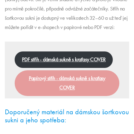
pro mírně pokročilé, případně odvážné začátečníky. Střih na
šortkovou sukni je dostupný ve velikostech 32–60 a už teď jej
můžete pořídit v e-shopech v papírové nebo PDF verzi:
PDF střih - dámská sukně s kraťasy COVER
Papírový střih - dámská sukně s kraťasy
COVER
Doporučený materiál na dámskou šortkovou
sukni a jeho spotřeba: