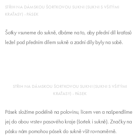
STŘIH NA DÁMSKOU ŠORTKOVOU SUKNI (SUKNI S VŠITÝMI
KRAŤASY) - PÁSEK
Šotky vsuneme do sukně, dbáme na to, aby přední díl kraťasů
ležel pod předním dílem sukně a zadní díly byly na sobě.
STŘIH NA DÁMSKOU ŠORTKOVOU SUKNI (SUKNI S VŠITÝMI
KRAŤASY) - PÁSEK
Pásek složíme podélně na polovinu, lícem ven a našpendlíme
jej do obou vrstev pasového kraje (šortek i sukně). Značky na
pásku nám pomohou pásek do sukně všít rovnoměrně.