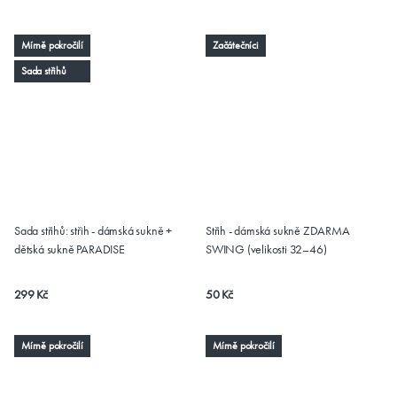
Mírně pokročilí
Začátečníci
Sada střihů
Sada střihů: střih - dámská sukně +
Střih - dámská sukně ZDARMA
dětská sukně PARADISE
SWING (velikosti 32–46)
299 Kč
50 Kč
Mírně pokročilí
Mírně pokročilí