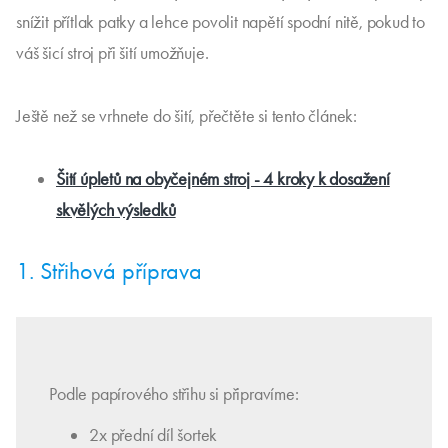
snížit přítlak patky a lehce povolit napětí spodní nitě, pokud to
váš šicí stroj při šití umožňuje.
Ještě než se vrhnete do šití, přečtěte si tento článek:
Šití úpletů na obyčejném stroj - 4 kroky k dosažení
skvělých výsledků
1. Střihová příprava
Podle papírového střihu si připravíme:
2x přední díl šortek