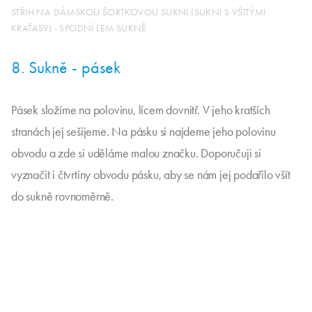
STŘIH NA DÁMSKOU ŠORTKOVOU SUKNI (SUKNI S VŠITÝMI
KRAŤASY) - SPODNÍ LEM SUKNĚ
8. Sukně - pásek
Pásek složíme na polovinu, lícem dovnitř. V jeho kratších
stranách jej sešijeme. Na pásku si najdeme jeho polovinu
obvodu a zde si uděláme malou značku. Doporučuji si
vyznačit i čtvrtiny obvodu pásku, aby se nám jej podařilo všít
do sukně rovnoměrně.