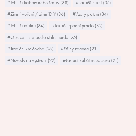
#Jak ušít kalhoty nebo šortky (38)
#Jak ušít sukni (37)
#Zimní tvoření / zimní DIY (36)
#Vzory pletení (34)
#Jak ušít mikinu (34)
#Jak ušít spodní prádlo (33)
#Oblečení šité podle střihů Burda (25)
#Tradiční krejčovina (25)
#Střihy zdarma (23)
#Návody na vyšívání (22)
#Jak ušít kabát nebo sako (21)