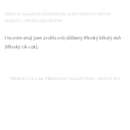
STŘIH NA DÁMSKOU ŠORTKOVOU SUKNI (SUKNI S VŠITÝMI
KRAŤASY) - SPODNÍ LEM ŠORTEK
Na svém stroji jsem zvolila svůj oblíbený tříkroký klikatý steh
(tříkroký cik-cak).
TŘÍKROKÝ CIK-CAK (TŘÍKROKOVÝ KLIKATÝ STEH) - PRUŽNÝ ŠEV