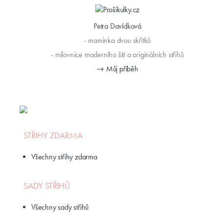
Petra Davídková
- maminka dvou skřítků
- milovnice moderního šití a originálních střihů
→ Můj příběh
STŘIHY ZDARMA
Všechny střihy zdarma
SADY STŘIHŮ
Všechny sady střihů