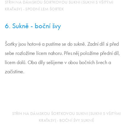
STŘIH NA DÁMSKOU ŠORTKOVOU SUKNI (SUKNI S VŠITÝMI
KRAŤASY) - SPODNÍ LEM ŠORTEK
6. Sukně - boční švy
Šortky jsou hotové a pustíme se do sukně. Zadní díl si před
sebe rozložíme lícem nahoru. Přes něj položíme přední díl,
lícem dolů. Oba díly sešijeme v obou bočních švech a
začistíme.
STŘIH NA DÁMSKOU ŠORTKOVOU SUKNI (SUKNI S VŠITÝMI
KRAŤASY) - BOČNÍ ŠVY SUKNĚ