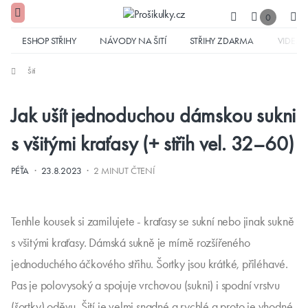
0
ESHOP STŘIHY
NÁVODY NA ŠITÍ
STŘIHY ZDARMA
VIDEA
Šití
Jak ušít jednoduchou dámskou sukni
s všitými kraťasy (+ střih vel. 32–60)
·
·
PÉŤA
23.8.2023
2 MINUT ČTENÍ
Tenhle kousek si zamilujete - kraťasy se sukní nebo jinak sukně
s všitými kraťasy. Dámská sukně je mírně rozšířeného
jednoduchého áčkového střihu. Šortky jsou krátké, přiléhavé.
Pas je polovysoký a spojuje vrchovou (sukni) i spodní vrstvu
(šortky) oděvu. Šití je velmi snadné a rychlé a proto je vhodné