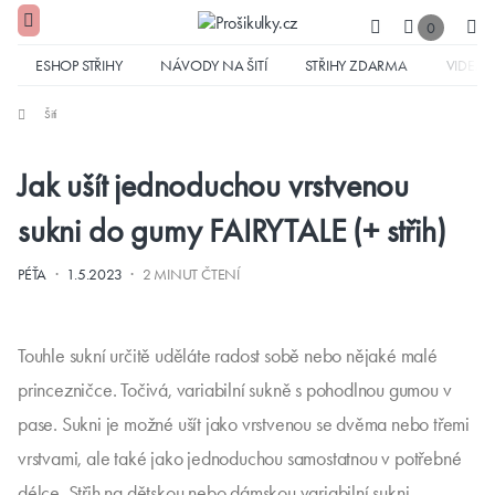
0
ESHOP STŘIHY
NÁVODY NA ŠITÍ
STŘIHY ZDARMA
VIDEA
Šití
Jak ušít jednoduchou vrstvenou
sukni do gumy FAIRYTALE (+ střih)
·
·
PÉŤA
1.5.2023
2 MINUT ČTENÍ
Touhle sukní určitě uděláte radost sobě nebo nějaké malé
princezničce. Točivá, variabilní sukně s pohodlnou gumou v
pase. Sukni je možné ušít jako vrstvenou se dvěma nebo třemi
vrstvami, ale také jako jednoduchou samostatnou v potřebné
délce. Střih na dětskou nebo dámskou variabilní sukni