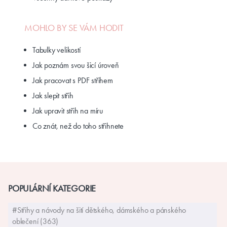
MOHLO BY SE VÁM HODIT
Tabulky velikostí
Jak poznám svou šicí úroveň
Jak pracovat s PDF střihem
Jak slepit střih
Jak upravit střih na míru
Co znát, než do toho střihnete
POPULÁRNÍ KATEGORIE
#Střihy a návody na šití dětského, dámského a pánského
oblečení (363)