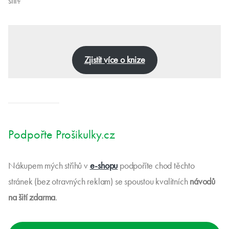
šití?
Zjistit více o knize
Podpořte Prošikulky.cz
Nákupem mých střihů v
e-shopu
podpoříte chod těchto
stránek (bez otravných reklam) se spoustou kvalitních
návodů
na šití zdarma
.