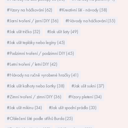
#Vzory na háčkování (62)
#Kreativní šití - návody (58)
#Jarní tvoření / jarní DIY (56)
#Návody na háčkování (55)
#Jak ušít tričko (52)
#Jak ušít šaty (49)
#Jak ušít tepláky nebo legíny (45)
#Podzimní tvoření / podzimní DIY (45)
#Letní tvoření / letní DIY (42)
#Návody na ručně vyrobené hračky (41)
#Jak ušít kalhoty nebo šortky (38)
#Jak ušít sukni (37)
#Zimní tvoření / zimní DIY (36)
#Vzory pletení (34)
#Jak ušít mikinu (34)
#Jak ušít spodní prádlo (33)
#Oblečení šité podle střihů Burda (25)