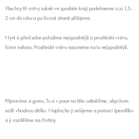
Všechny tři vrstvy sukně ve spodním kraji podehneme cca 1,5-
2 cm do rubu a po lícové straně přišijeme.
Nyní si před sebe položíme nejspodnější a prostřední vrstvu,
lícem nahoru. Prostřední vrstvu nasuneme na tu nejspodnější.
Připravíme si gumu. Tu si v pase na těle odměříme, abychom
našli vhodnou délku. Naplocho ji sešijeme a pomocí špendlíku
si ji rozdělíme na čtvrtiny.