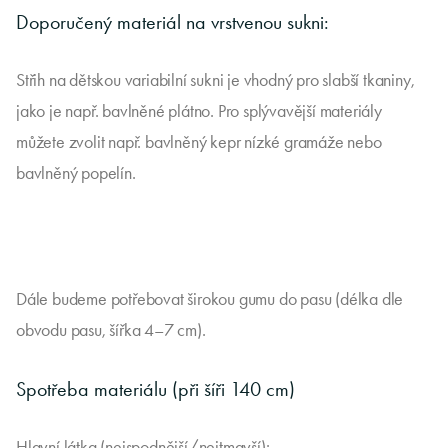
Doporučený materiál na vrstvenou sukni:
Střih na dětskou variabilní sukni je vhodný pro slabší tkaniny,
jako je např. bavlněné plátno. Pro splývavější materiály
můžete zvolit např. bavlněný kepr nízké gramáže nebo
bavlněný popelín.
Dále budeme potřebovat širokou gumu do pasu (délka dle
obvodu pasu, šířka 4–7 cm).
Spotřeba materiálu (při šíři 140 cm)
Hlavní látka (nejspodnější/nejtmavší):