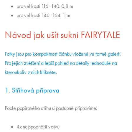
pro velikosti 116–140: 0,8 m
pro velikosti 146–164: 1 m
Návod jak ušít sukni FAIRYTALE
Fotky jsou pro kompaktnost článku vložené ve formě galerií.
Pro jejich zvětšení a lepší pohled na detaily jednoduše na
kteroukoliv z nich klikněte.
1. Střihová příprava
Podle papírového střihu si postupně připravíme:
4x nejspodnější vrstvu