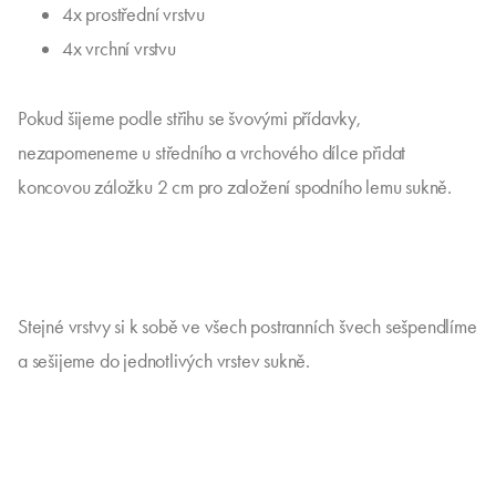
4x prostřední vrstvu
4x vrchní vrstvu
Pokud šijeme podle střihu se švovými přídavky,
nezapomeneme u středního a vrchového dílce přidat
koncovou záložku 2 cm pro založení spodního lemu sukně.
Stejné vrstvy si k sobě ve všech postranních švech sešpendlíme
a sešijeme do jednotlivých vrstev sukně.