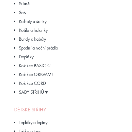
Sukně
Šaty
Kalhoty a šortky
Košile a halenky
Bundy a kabáty
Spodní a noční prádlo
Doplňky
Kolekce BASIC ♡
Kolekce OR!GAM!
Kolekce CORD
SADY STŘIHŮ ♥
DĚTSKÉ STŘIHY
Tepláky a legíny
Trička a topy