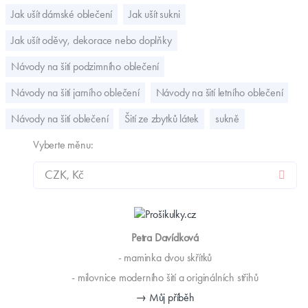
Jak ušít dámské oblečení
Jak ušít sukni
Jak ušít oděvy, dekorace nebo doplňky
Návody na šití podzimního oblečení
Návody na šití jarního oblečení
Návody na šití letního oblečení
Návody na šití oblečení
Šití ze zbytků látek
sukně
Vyberte měnu:
Petra Davídková
- maminka dvou skřítků
- milovnice moderního šití a originálních střihů
→ Můj příběh