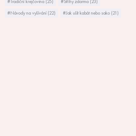
#Tradiční krejčovina (25)
#Střihy zdarma (23)
#Návody na vyšívání (22)
#Jak ušít kabát nebo sako (21)