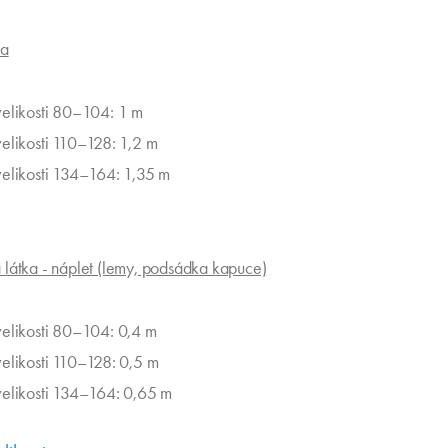
ka
velikosti 80–104: 1 m
velikosti 110–128: 1,2 m
velikosti 134–164: 1,35 m
látka - náplet (lemy, podsádka kapuce)
velikosti 80–104: 0,4 m
velikosti 110–128: 0,5 m
velikosti 134–164: 0,65 m