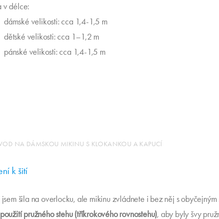
a v délce:
dámské velikosti: cca 1,4-1,5 m
dětské velikosti: cca 1–1,2 m
pánské velikosti: cca 1,4-1,5 m
ÁVOD NA DÁMSKOU MIKINU S KLOKANKOU A KAPUCÍ
í k šití
ů jsem šila na overlocku, ale mikinu zvládnete i bez něj s obyčejným 
použití pružného stehu (tříkrokového rovnostehu)
, aby byly švy pruž