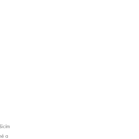
šicím
né a