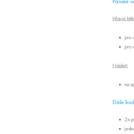
Pánské ve
Hlavní lát
pro 
pro 
Náplet:
na s
Dále bud
2x p
jedn