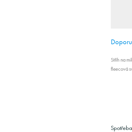
Doporuč
Střih na mi
fleecová s
Spotřeba 