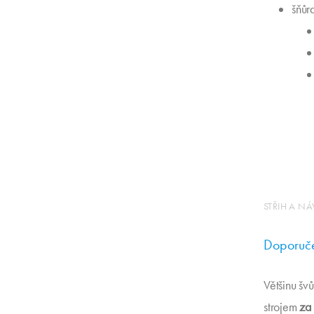
šňůr
STŘIH A N
Doporučen
Většinu šv
strojem
za 