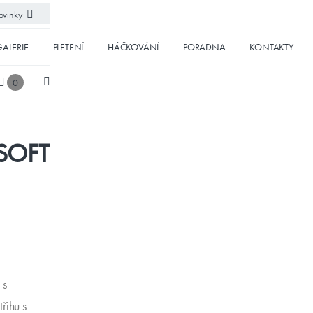
vinky
ALERIE
PLETENÍ
HÁČKOVÁNÍ
PORADNA
KONTAKTY
0
 SOFT
 s
řihu s