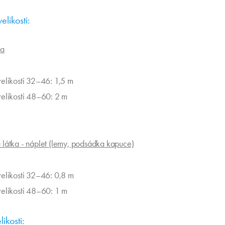
likosti:
ka
velikosti 32–46: 1,5 m
velikosti 48–60: 2 m
látka - náplet (lemy, podsádka kapuce)
velikosti 32–46: 0,8 m
velikosti 48–60: 1 m
ikosti: