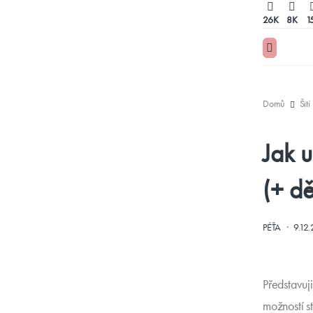
26K
8K
1
Domů
Šití
Jak 
(+ dě
·
PÉŤA
9.12
Představuj
možností s