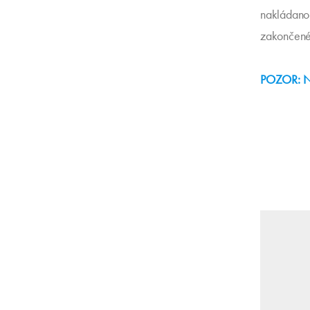
nakládanou
zakončené 
POZOR: Nov