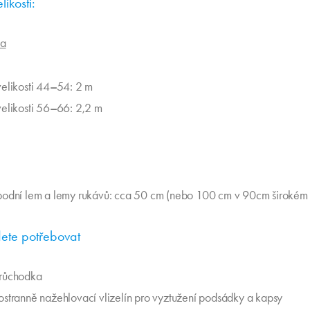
likosti:
ka
velikosti 44
–
54: 2 m
velikosti 56
–
66: 2,2 m
podní lem a lemy rukávů: cca 50 cm (nebo 100 cm v 90cm širokém 
ete potřebovat
růchodka
ostranně nažehlovací vlizelín pro vyztužení podsádky a kapsy