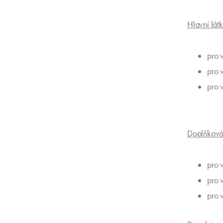
Hlavní lát
pro 
pro 
pro 
Doplňková 
pro 
pro 
pro 