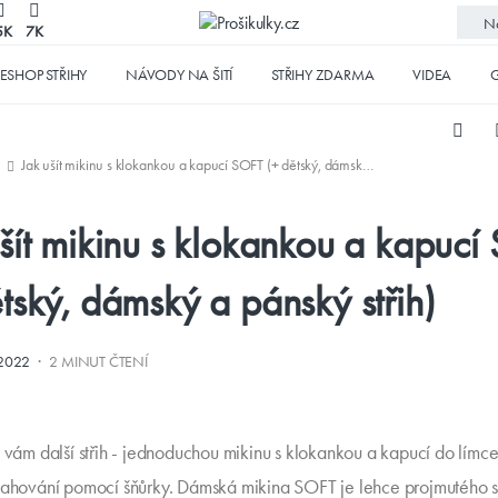
No
5K
7K
ESHOP STŘIHY
NÁVODY NA ŠITÍ
STŘIHY ZDARMA
VIDEA
G
Jak ušít mikinu s klokankou a kapucí SOFT (+ dětský, dámský a pánský střih)
ušít mikinu s klokankou a kapucí
tský, dámský a pánský střih)
·
.2022
2 MINUT ČTENÍ
i vám další střih - jednoduchou mikinu s klokankou a kapucí do límce
tahování pomocí šňůrky. Dámská mikina SOFT je lehce projmutého st