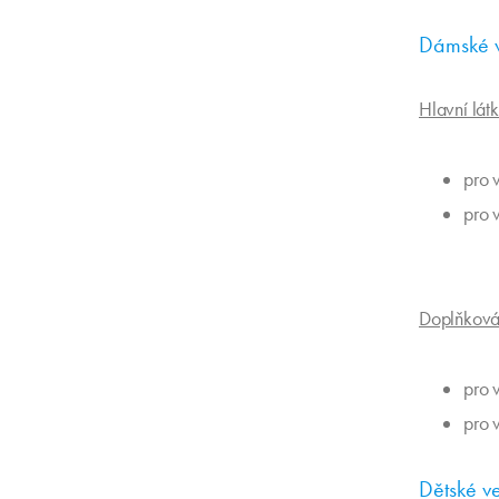
Dámské ve
Hlavní lát
pro 
pro 
Doplňková 
pro 
pro 
Dětské vel