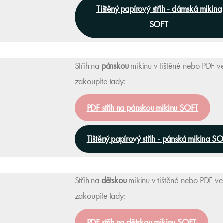
Tištěný papírový střih - dámská mikina
SOFT
Střih na
pánskou
mikinu v tištěné nebo PDF v
zakoupíte tady:
PDF střih na pánskou mikinu SOFT
Tištěný papírový střih - pánská mikina S
Střih na
dětskou
mikinu v tištěné nebo PDF ve
zakoupíte tady:
PDF střih na dětskou mikinu SOFT