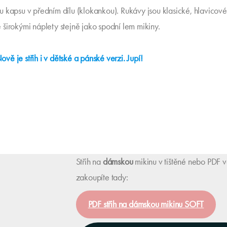
 kapsu v předním dílu (klokankou). Rukávy jsou klasické, hlavicové
širokými náplety stejně jako spodní lem mikiny.
ě je střih i v dětské a pánské verzi. Jupí!
Střih na
dámskou
mikinu v tištěné nebo PDF v
zakoupíte tady:
PDF střih na dámskou mikinu SOFT