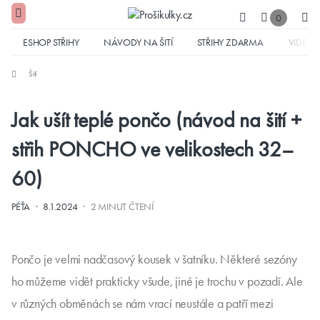
0
ESHOP STŘIHY
NÁVODY NA ŠITÍ
STŘIHY ZDARMA
VIDEA
Šití
Jak ušít teplé pončo (návod na šití +
střih PONCHO ve velikostech 32–
60)
·
·
PÉŤA
8.1.2024
2 MINUT ČTENÍ
Pončo je velmi nadčasový kousek v šatníku. Některé sezóny
ho můžeme vidět prakticky všude, jiné je trochu v pozadí. Ale
v různých obměnách se nám vrací neustále a patří mezi