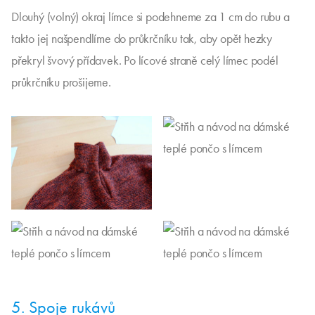
Dlouhý (volný) okraj límce si podehneme za 1 cm do rubu a
takto jej našpendlíme do průkrčníku tak, aby opět hezky
překryl švový přídavek. Po lícové straně celý límec podél
průkrčníku prošijeme.
5. Spoje rukávů