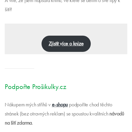
A víte, že jsem napsala knihu, ve které se dělím o své tipy k
šití?
Zjistit více o knize
Podpořte Prošikulky.cz
Nákupem mých střihů v
e-shopu
podpoříte chod těchto
stránek (bez otravných reklam) se spoustou kvalitních
návodů
na šití zdarma
.