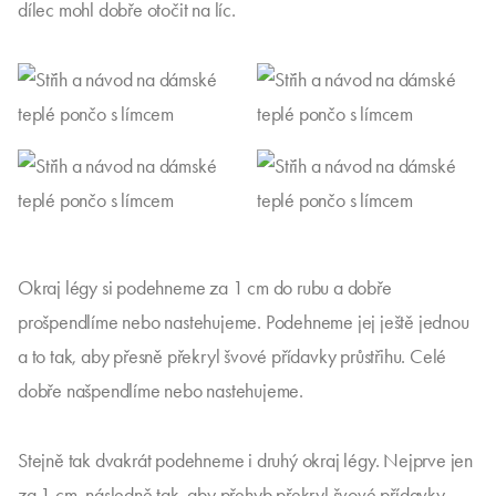
dílec mohl dobře otočit na líc.
Okraj légy si podehneme za 1 cm do rubu a dobře
prošpendlíme nebo nastehujeme. Podehneme jej ještě jednou
a to tak, aby přesně překryl švové přídavky průstřihu. Celé
dobře našpendlíme nebo nastehujeme.
Stejně tak dvakrát podehneme i druhý okraj légy. Nejprve jen
za 1 cm, následně tak, aby přehyb překryl švové přídavky.