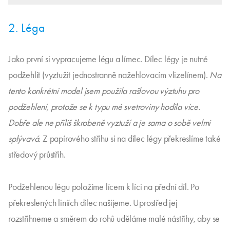
2. Léga
Jako první si vypracujeme légu a límec. Dílec légy je nutné
podžehlit (vyztužit jednostranně nažehlovacím vlizelínem).
Na
tento konkrétní model jsem použila rašlovou výztuhu pro
podžehlení, protože se k typu mé svetroviny hodila více.
Dobře ale ne příliš škrobeně vyztuží a je sama o sobě velmi
splývavá.
Z papírového střihu si na dílec légy překreslíme také
středový průstřih.
Podžehlenou légu položíme lícem k líci na přední díl. Po
překreslených liniích dílec našijeme. Uprostřed jej
rozstřihneme a směrem do rohů uděláme malé nástřihy, aby se