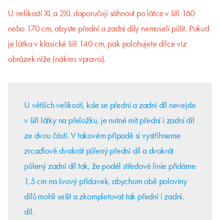
U velikostí XL a 2XL doporučuji sáhnout po látce v šíři 160
nebo 170 cm, abyste přední a zadní díly nemuseli půlit.
Pokud
je látka v klasické šíři 140 cm, pak polohujete dílce viz
obrázek níže (nákres vpravo).
U větších velikostí, kde se přední a zadní díl nevejde
v šíři látky na přeložku, je nutné mít přední i zadní díl
ze dvou částí. V takovém případě si vystřihneme
zrcadlově dvakrát půlený přední díl a dvakrát
půlený zadní díl tak, že podél středové linie přidáme
1,5 cm na švový přídavek, abychom obě poloviny
dílů mohli sešít a zkompletovat tak přední i zadní.
díl.