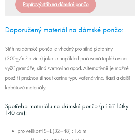
Papírový střih na dámské pončo
Doporučený materiál na dámské pončo:
Střih na dámské pončo je vhodný pro silné pleteniny
(300g/m² a více) jako je například počesaná teplákovina
vyšší gramáže, silná svetrovina apod. Alternativně je možné
použít i pružnou silnou tkaninu typu vařená vlna, flauš a další
kabátové materiály.
Spotřeba materiálu na dámské pončo (při šíři látky
140 cm):
pro velikosti S–L (32–48) : 1,6 m