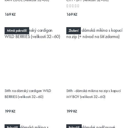
169 Kč
169 Kč
Mírně pokročilí
Zkušení
Střih na dámský cardigan WILD
Střih - dámská mikina na zip s kapucí
BERRIES (velikosti 32–60)
MY BOY (velikosti 32–60)
199 Kč
199 Kč
Pokročilí
Pokročilí