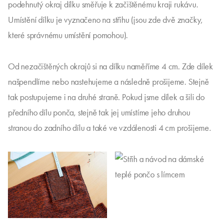
podehnutý okraj dílku směřuje k začištěnému kraji rukávu.
Umístění dílku je vyznačeno na střihu (jsou zde dvě značky,
které správnému umístění pomohou).
Od nezačištěných okrajů si na dílku naměříme 4 cm. Zde dílek
našpendlíme nebo nastehujeme a následně prošijeme. Stejně
tak postupujeme i na druhé straně. Pokud jsme dílek a šili do
předního dílu ponča, stejně tak jej umístíme jeho druhou
stranou do zadního dílu a také ve vzdálenosti 4 cm prošijeme.