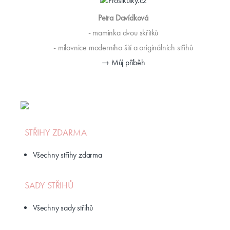
Petra Davídková
- maminka dvou skřítků
- milovnice moderního šití a originálních střihů
→ Můj příběh
STŘIHY ZDARMA
Všechny střihy zdarma
SADY STŘIHŮ
Všechny sady střihů