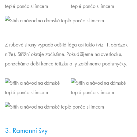
Z rubové strany vypadá odšitá léga asi takto (viz. 1. obrázek
níže). Střižní okraje začistíme. Pokud šijeme na overlocku,
ponecháme delší konce řetízku a ty zatáhneme pod smyčky.
3. Ramenní švy