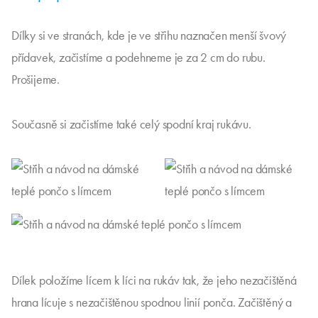
Dílky si ve stranách, kde je ve střihu naznačen menší švový
přídavek, začistíme a podehneme je za 2 cm do rubu.
Prošijeme.
Současně si začistíme také celý spodní kraj rukávu.
Dílek položíme lícem k líci na rukáv tak, že jeho nezačištěná
hrana lícuje s nezačištěnou spodnou linií ponča. Začištěný a