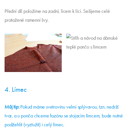
Přední díl položíme na zadní, lícem k líci. Sešijeme celé
protažené ramenní švy.
4. Límec
Můj tip:
Pokud máme svetrovinu velmi splývavou, tzn. nedrží
tvar, a u ponča chceme fazónu se stojacím límcem, bude nutné
podžehlit (vyztužit) i celý límec.