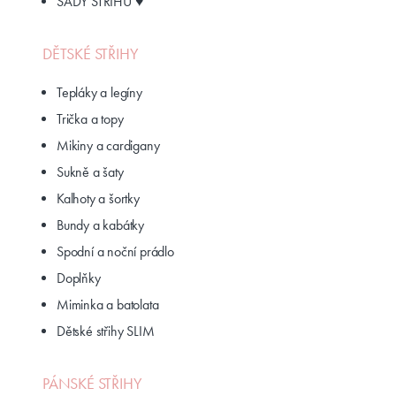
SADY STŘIHŮ ♥
DĚTSKÉ STŘIHY
Tepláky a legíny
Trička a topy
Mikiny a cardigany
Sukně a šaty
Kalhoty a šortky
Bundy a kabátky
Spodní a noční prádlo
Doplňky
Miminka a batolata
Dětské střihy SLIM
PÁNSKÉ STŘIHY