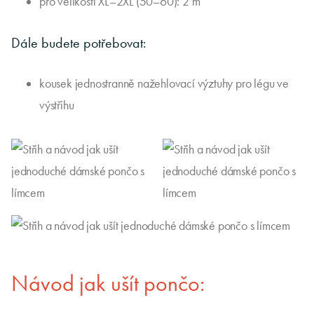
pro velikosti XL–2XL (50–60): 2 m
Dále budete potřebovat:
kousek jednostranně nažehlovací výztuhy pro légu ve
výstřihu
Návod jak ušít pončo: