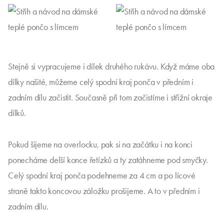
Stejně si vypracujeme i dílek druhého rukávu. Když máme oba
dílky našité, můžeme celý spodní kraj ponča v předním i
zadním dílu začistit. Současně při tom začistíme i střižní okraje
dílků.
Pokud šijeme na overlocku, pak si na začátku i na konci
ponecháme delší konce řetízků a ty zatáhneme pod smyčky.
Celý spodní kraj ponča podehneme za 4 cm a po lícové
straně takto koncovou záložku prošijeme. A to v předním i
zadním dílu.