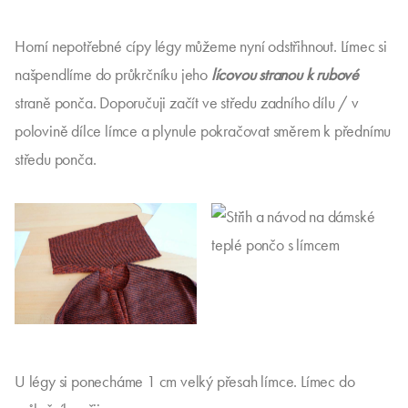
Horní nepotřebné cípy légy můžeme nyní odstřihnout. Límec si
našpendlíme do průkrčníku jeho
lícovou stranou k rubové
straně ponča. Doporučuji začít ve středu zadního dílu / v
polovině dílce límce a plynule pokračovat směrem k přednímu
středu ponča.
U légy si ponecháme 1 cm velký přesah límce. Límec do