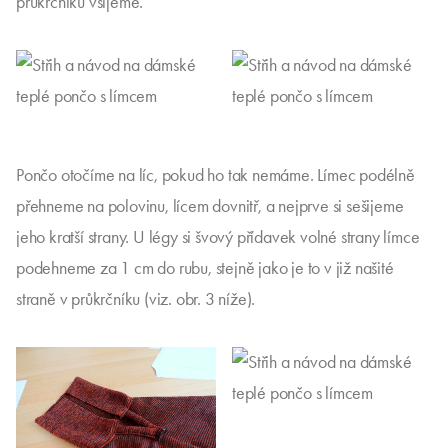
průkrčníku všijeme.
Pončo otočíme na líc, pokud ho tak nemáme. Límec podélně
přehneme na polovinu, lícem dovnitř, a nejprve si sešijeme
jeho kratší strany. U légy si švový přídavek volné strany límce
podehneme za 1 cm do rubu, stejně jako je to v již našité
straně v průkrčníku (viz. obr. 3 níže).