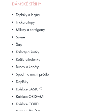
DÁMSKÉ STŘIHY
Tepláky a legíny
Trička a topy
Mikiny a cardigany
Sukně
Šaty
Kalhoty a šortky
Košile a halenky
Bundy a kabáty
Spodní a noční prádlo
Doplňky
Kolekce BASIC ♡
Kolekce OR!GAM!
Kolekce CORD