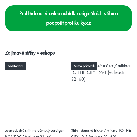
Prohlédnout si celou nabídku originálních střihů a
podpořit prošikulky.cz
Zajímavé střihy v eshopu
Začátečníci
Mírně pokročilí
Jednoduchý střih na dámský cardigan
Střih - dámské tričko / mikina TO THE
RAW EDGE (velikosti 32–60)
CITY - 2v1 (velikosti 32–60)