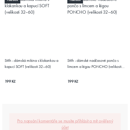
Střih - dámská mikina s klokankou a
Střih - dámské nadčasové pončo s
kapucí SOFT (velikosti 32–60)
límcem a légou PONCHO (velikosti
32–60)
199 Kč
199 Kč
Pro napsání komentáře se musíte přihlásit a mít ověřený
účet