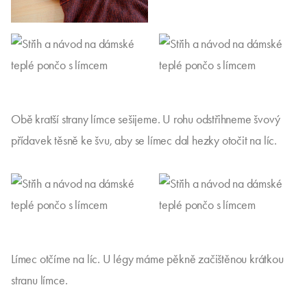
Obě kratší strany límce sešijeme. U rohu odstřihneme švový
přídavek těsně ke švu, aby se límec dal hezky otočit na líc.
Límec otčíme na líc. U légy máme pěkně začištěnou krátkou
stranu límce.