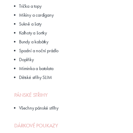
Spodní a noční prádlo
Doplňky
Kolekce BASIC ♡
Kolekce OR!GAM!
Kolekce CORD
SADY STŘIHŮ ♥
DĚTSKÉ STŘIHY
Tepláky a legíny
Trička a topy
Mikiny a cardigany
Sukně a šaty
Kalhoty a šortky
Bundy a kabátky
Spodní a noční prádlo