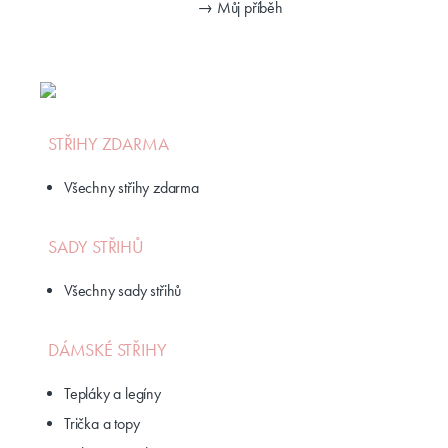
Kreativní šití - návody
Šití ze zbytků látek
Vyberte měnu:
Petra Davídková
- maminka dvou skřítků
- milovnice moderního šití a originálních střihů
→ Můj příběh
STŘIHY ZDARMA