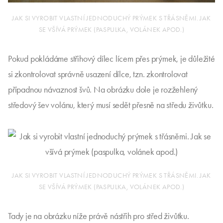
JAK SI VYROBIT VLASTNÍ JEDNODUCHÝ PRÝMEK S TŘÁSNĚMI. JAK
SE VŠÍVÁ PRÝMEK (PASPULKA, VOLÁNEK APOD.)
Pokud pokládáme střihový dílec lícem přes prýmek, je důležité
si zkontrolovat správně usazení dílce, tzn. zkontrolovat
případnou návaznost švů. Na obrázku dole je rozžehlený
středový šev volánu, který musí sedět přesně na středu živůtku.
JAK SI VYROBIT VLASTNÍ JEDNODUCHÝ PRÝMEK S TŘÁSNĚMI. JAK
SE VŠÍVÁ PRÝMEK (PASPULKA, VOLÁNEK APOD.)
Tady je na obrázku níže právě nástřih pro střed živůtku.