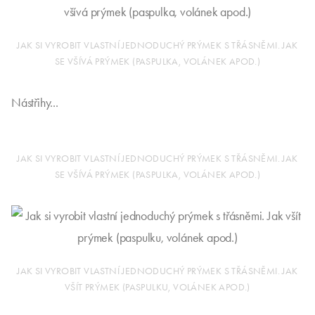
JAK SI VYROBIT VLASTNÍ JEDNODUCHÝ PRÝMEK S TŘÁSNĚMI. JAK
VŠÍT PRÝMEK (PASPULKU, VOLÁNEK APOD.)
Pak už pokračujeme v šití výrobku, jako obvykle, tedy stejně,
jako kdybychom žádný prýmek nevšívali. Já jsem tedy
pokračovala podšívkou volánu...
JAK SI VYROBIT VLASTNÍ JEDNODUCHÝ PRÝMEK S TŘÁSNĚMI. JAK
SE VŠÍVÁ PRÝMEK (PASPULKA, VOLÁNEK APOD.)
Nástřihy...