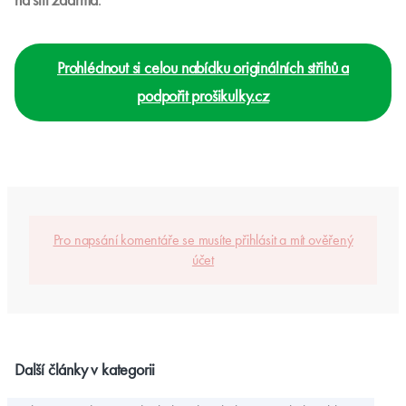
Zjistit více o knize
Podpořte Prošikulky.cz
Nákupem mých střihů v
e-shopu
podpoříte chod těchto
stránek (bez otravných reklam) se spoustou kvalitních
návodů
na šití zdarma
.
Prohlédnout si celou nabídku originálních střihů a
podpořit prošikulky.cz