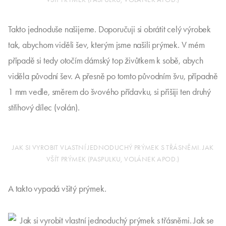
Takto jednoduše našijeme. Doporučuji si obrátit celý výrobek
tak, abychom viděli šev, kterým jsme našili prýmek. V mém
případě si tedy otočím dámský top živůtkem k sobě, abych
viděla původní šev. A přesně po tomto původním švu, případně
1 mm vedle, směrem do švového přídavku, si přišiji ten druhý
střihový dílec (volán).