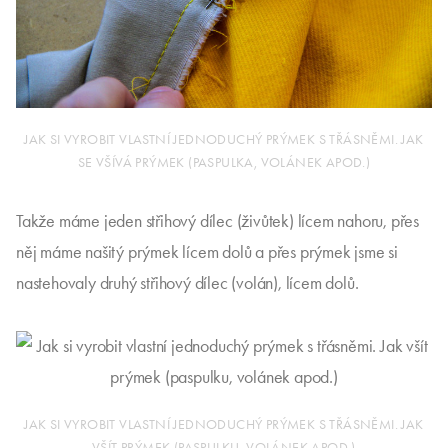
JAK SI VYROBIT VLASTNÍ JEDNODUCHÝ PRÝMEK S TŘÁSNĚMI. JAK
SE VŠÍVÁ PRÝMEK (PASPULKA, VOLÁNEK APOD.)
Takže máme jeden střihový dílec (živůtek) lícem nahoru, přes
něj máme našitý prýmek lícem dolů a přes prýmek jsme si
nastehovaly druhý střihový dílec (volán), lícem dolů.
JAK SI VYROBIT VLASTNÍ JEDNODUCHÝ PRÝMEK S TŘÁSNĚMI. JAK
VŠÍT PRÝMEK (PASPULKU, VOLÁNEK APOD.)