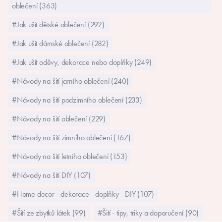
Jak pracovat s PDF střihem
Jak slepit střih
Jak upravit střih na míru
Co znát, než do toho střihnete
POPULÁRNÍ KATEGORIE
#Střihy a návody na šití dětského, dámského a pánského
oblečení (363)
#Jak ušít dětské oblečení (292)
#Jak ušít dámské oblečení (282)
#Jak ušít oděvy, dekorace nebo doplňky (249)
#Návody na šití jarního oblečení (240)