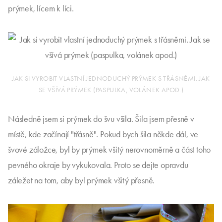
prýmek, lícem k líci.
JAK SI VYROBIT VLASTNÍ JEDNODUCHÝ PRÝMEK S TŘÁSNĚMI. JAK
SE VŠÍVÁ PRÝMEK (PASPULKA, VOLÁNEK APOD.)
Následně jsem si prýmek do švu všila. Šila jsem přesně v
místě, kde začínají "třásně". Pokud bych šila někde dál, ve
švové záložce, byl by prýmek všitý nerovnoměrně a část toho
pevného okraje by vykukovala. Proto se dejte opravdu
záležet na tom, aby byl prýmek všitý přesně.