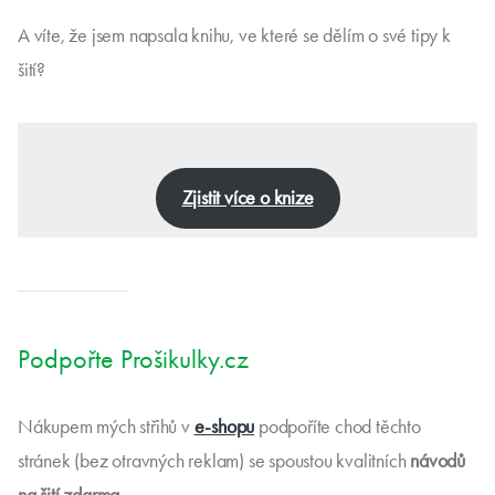
Víte, že na těchto stránkách najdete také
střihy zdarma ke
stažení
?
Očíhnout střihy zdarma
A víte, že jsem napsala knihu, ve které se dělím o své tipy k
šití?