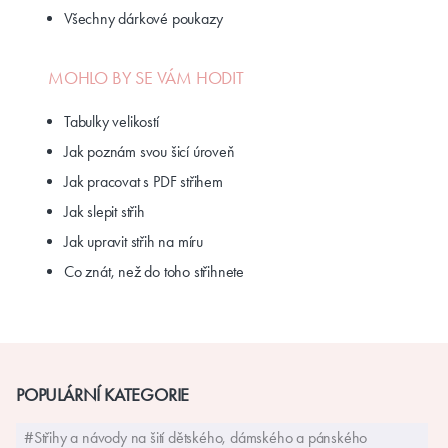
Doplňky
Miminka a batolata
Dětské střihy SLIM
PÁNSKÉ STŘIHY
Všechny pánské střihy
DÁRKOVÉ POUKAZY
Všechny dárkové poukazy
MOHLO BY SE VÁM HODIT
Tabulky velikostí
Jak poznám svou šicí úroveň