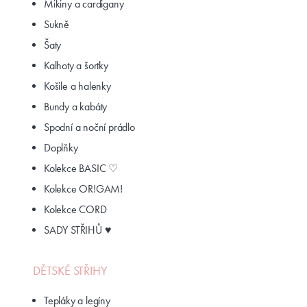
Všechny střihy zdarma
SADY STŘIHŮ
Všechny sady střihů
DÁMSKÉ STŘIHY
Tepláky a legíny
Trička a topy
Mikiny a cardigany
Sukně
Šaty
Kalhoty a šortky
Košile a halenky
Bundy a kabáty