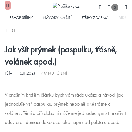
0
ESHOP STŘIHY
NÁVODY NA ŠITÍ
STŘIHY ZDARMA
VIDEA
Šití
Jak všít prýmek (paspulku, třásně,
volánek apod.)
·
·
PÉŤA
16.11.2023
7 MINUT ČTENÍ
V dnešním kratším článku bych vám ráda ukázala návod, jak
jednoduše všít paspulku, prýmek nebo nějaké třásně či
volánek. Těmito přízdobami můžeme jednoduchým šitím oživit
oděv ale i domácí dekorace jako například polštáře apod.