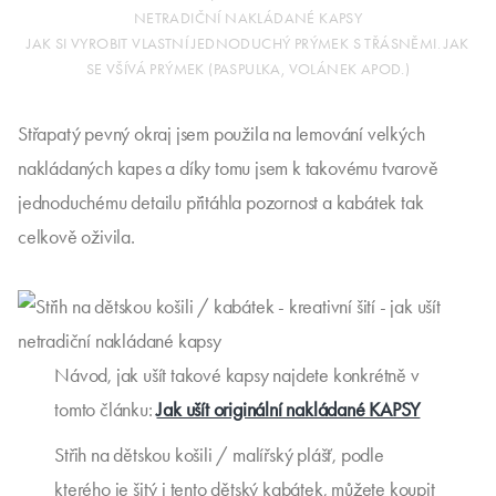
NETRADIČNÍ NAKLÁDANÉ KAPSY
JAK SI VYROBIT VLASTNÍ JEDNODUCHÝ PRÝMEK S TŘÁSNĚMI. JAK
SE VŠÍVÁ PRÝMEK (PASPULKA, VOLÁNEK APOD.)
Střapatý pevný okraj jsem použila na lemování velkých
nakládaných kapes a díky tomu jsem k takovému tvarově
jednoduchému detailu přitáhla pozornost a kabátek tak
celkově oživila.
Návod, jak ušít takové kapsy najdete konkrétně v
tomto článku:
Jak ušít originální nakládané KAPSY
Střih na dětskou košili / malířský plášť, podle
kterého je šitý i tento dětský kabátek, můžete koupit