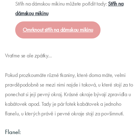
Střih na dámskou mikinu můžete pořídit tady:
Střih na
dámskou mikinu
Omrknout střih na dámskou mikinu
Vraťme se ale zpátky...
Pokud prozkoumáte různé tkaniny, které doma máte, velmi
pravděpodobně se mezi nimi najde i taková, u které stojí za to
ponechat si její pevný okraj. Krásné okraje bývají zpravidla u
kabátovek apod. Tady je pár fotek kabátovek a jednoho
flanelu, u kterých právě i pevné okraje stojí za povšimnutí.
Flanel: