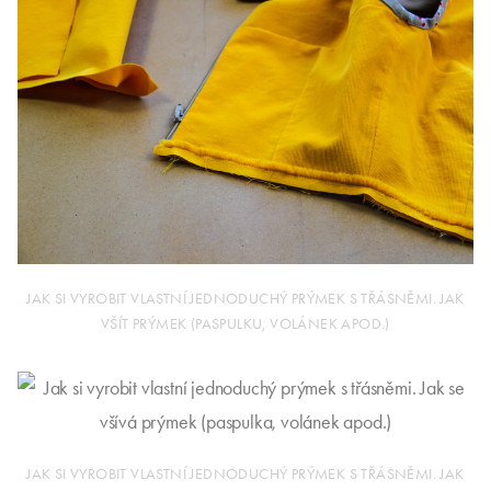
JAK SI VYROBIT VLASTNÍ JEDNODUCHÝ PRÝMEK S TŘÁSNĚMI. JAK
VŠÍT PRÝMEK (PASPULKU, VOLÁNEK APOD.)
JAK SI VYROBIT VLASTNÍ JEDNODUCHÝ PRÝMEK S TŘÁSNĚMI. JAK