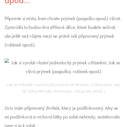
apod...
Připravte si místo, kam chcete prýmek (paspulku apod.) všívat.
Zpravidla to budou dva střihové dílce, které budete sešívat,
ale ještě než všijete mezi ne právě náš připravený prýmek
(volánek apod.).
JAK SI VYROBIT VLASTNÍ JEDNODUCHÝ PRÝMEK S TŘÁSNĚMI. JAK
SE VŠÍVÁ PRÝMEK (PASPULKA, VOLÁNEK APOD.)
Já tu mám připravený živůtek, který je podšívkovaný. Aby se
mi podšívková a vrchová látky po sobě nehrnuly, sestehovala
jsem si je k sobě.