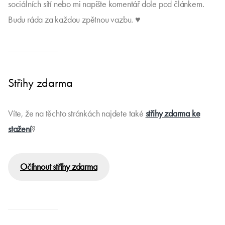
Návody na šití
Mějte se krásně, Peťa
Sdílejte radost ze šití
Líbí se vám tento článek? Sdílejte ho s přáteli pomocí
sociálních sítí nebo mi napište komentář dole pod článkem.
Budu ráda za každou zpětnou vazbu. ♥
Střihy zdarma