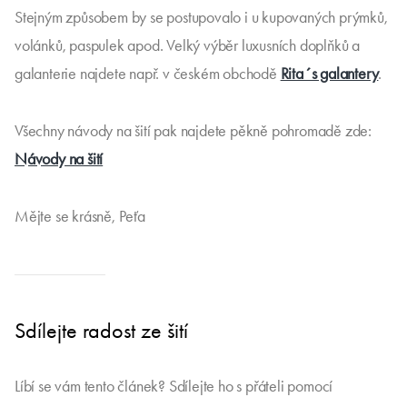
JAK SI VYROBIT VLASTNÍ JEDNODUCHÝ PRÝMEK S TŘÁSNĚMI. JAK
SE VŠÍVÁ PRÝMEK (PASPULKA, VOLÁNEK APOD.)
JAK SI VYROBIT VLASTNÍ JEDNODUCHÝ PRÝMEK S TŘÁSNĚMI. JAK
VŠÍT PRÝMEK (PASPULKU, VOLÁNEK APOD.)
Stejným způsobem by se postupovalo i u kupovaných prýmků,
volánků, paspulek apod. Velký výběr luxusních doplňků a
galanterie najdete např. v českém obchodě
Rita´s galantery
.
Všechny návody na šití pak najdete pěkně pohromadě zde: