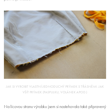
JAK SI VYROBIT VLASTNÍ JEDNODUCHÝ PRÝMEK S TŘÁSNĚMI. JAK
VŠÍT PRÝMEK (PASPULKU, VOLÁNEK APOD.)
Na lícovou stranu výrobku jsem si nastehovala také připravený