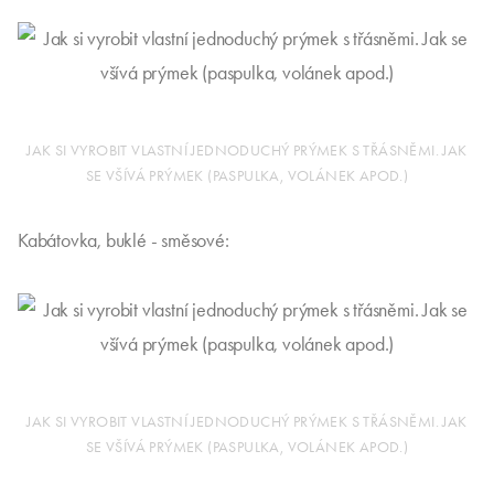
JAK SI VYROBIT VLASTNÍ JEDNODUCHÝ PRÝMEK S TŘÁSNĚMI. JAK
SE VŠÍVÁ PRÝMEK (PASPULKA, VOLÁNEK APOD.)
Kabátovka, buklé - směsové:
JAK SI VYROBIT VLASTNÍ JEDNODUCHÝ PRÝMEK S TŘÁSNĚMI. JAK
SE VŠÍVÁ PRÝMEK (PASPULKA, VOLÁNEK APOD.)