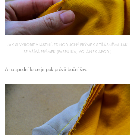
JAK SI VYROBIT VLASTNÍ JEDNODUCHÝ PRÝMEK S TŘÁSNĚMI. JAK
SE VŠÍVÁ PRÝMEK (PASPULKA, VOLÁNEK APOD.)
A na spodní fotce je pak právě boční šev.