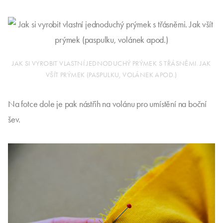
JAK SI VYROBIT VLASTNÍ JEDNODUCHÝ PRÝMEK S TŘÁSNĚMI. JAK
VŠÍT PRÝMEK (PASPULKU, VOLÁNEK APOD.)
Na fotce dole je pak nástřih na volánu pro umístění na boční
šev.