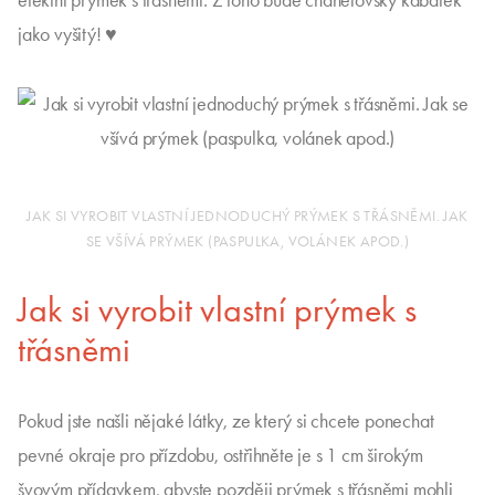
efektní prýmek s třásněmi. Z toho bude chanelovský kabátek
jako vyšitý! ♥
JAK SI VYROBIT VLASTNÍ JEDNODUCHÝ PRÝMEK S TŘÁSNĚMI. JAK
SE VŠÍVÁ PRÝMEK (PASPULKA, VOLÁNEK APOD.)
Jak si vyrobit vlastní prýmek s
třásněmi
Pokud jste našli nějaké látky, ze který si chcete ponechat
pevné okraje pro přízdobu, ostřihněte je s 1 cm širokým
švovým přídavkem, abyste později prýmek s třásněmi mohli