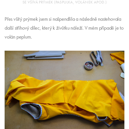
SE VŠÍVÁ PRÝMEK (PASPULKA, VOLÁNEK APOD.)
Přes všitý prýmek jsem si našpendlila a následně nastehovala
další střihový dílec, který k živůtku náleží. V mém případě je to
volán peplum.