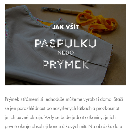
Prýmek s třásněmi si jednoduše můžeme vyrobit i doma. Stačí
se jen porozhlédnout po nasyslených látkách a prozkoumat
jejich pevné okraje. Vždy se bude jednat o tkaniny, jejich
pevné okraje obsahují konce útkových nití. Na obrázku dole