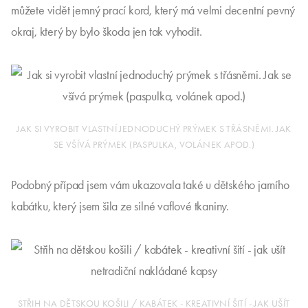
můžete vidět jemný prací kord, který má velmi decentní pevný
okraj, který by bylo škoda jen tak vyhodit.
JAK SI VYROBIT VLASTNÍ JEDNODUCHÝ PRÝMEK S TŘÁSNĚMI. JAK
SE VŠÍVÁ PRÝMEK (PASPULKA, VOLÁNEK APOD.)
Podobný případ jsem vám ukazovala také u dětského jarního
kabátku, který jsem šila ze silné vaflové tkaniny.
STŘIH NA DĚTSKOU KOŠILI / KABÁTEK - KREATIVNÍ ŠITÍ - JAK UŠÍT