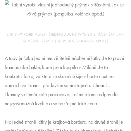
JAK SI VYROBIT VLASTNÍ JEDNODUCHÝ PRÝMEK S TŘÁSNĚMI. JAK
SE VŠÍVÁ PRÝMEK (PASPULKA, VOLÁNEK APOD.)
A tady je fotka jedné neuvěřitelně nádherné látky. Je to pravé
francouzské buklé, které jsem koupila v Miláně. Je to
konkrétní látka, ze které se skutečně šije v haute couture
domech ve Francii, především samozřejmě u Chanel…
Tkaniny se téměř celé pracovávají ručně a tomu odpovídá
nejvyšší možná kvalita a samozřejmě také cena.
Na jedné straně látky je krajková bordura, na druhé straně je