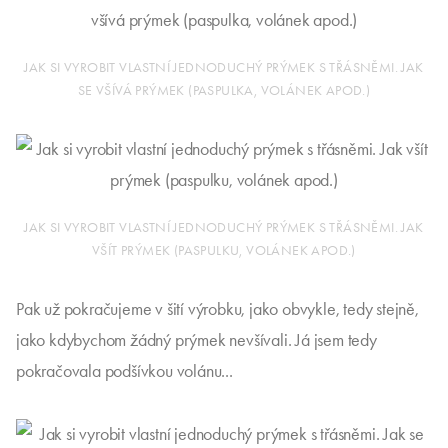
JAK SI VYROBIT VLASTNÍ JEDNODUCHÝ PRÝMEK S TŘÁSNĚMI. JAK
VŠÍT PRÝMEK (PASPULKU, VOLÁNEK APOD.)
A takto vypadá všitý prýmek.
JAK SI VYROBIT VLASTNÍ JEDNODUCHÝ PRÝMEK S TŘÁSNĚMI. JAK
SE VŠÍVÁ PRÝMEK (PASPULKA, VOLÁNEK APOD.)