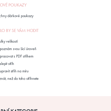
OVÉ POUKAZY
chny dárkové poukazy
O BY SE VÁM HODIT
lky velikostí
 poznám svou šicí úroveň
 pracovat s PDF střihem
slepit střih
upravit střih na míru
nát, než do toho střihnete