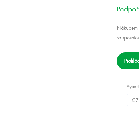
Podpořt
Nákupem m
se spousto
Prohléd
Vyber