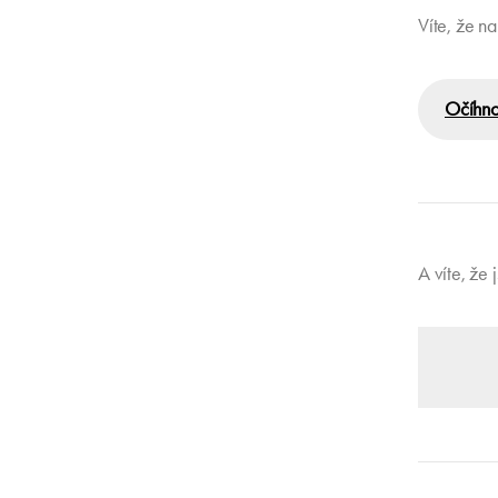
Víte, že n
Očíhno
A víte, že 