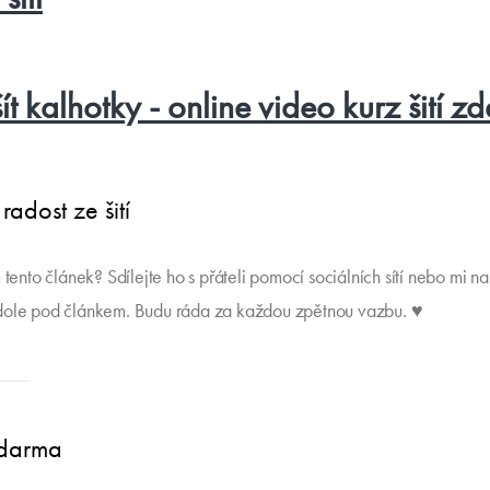
ít kalhotky - online video kurz šití 
 radost ze šití
 tento článek? Sdílejte ho s přáteli pomocí sociálních sítí nebo mi na
dole pod článkem. Budu ráda za každou zpětnou vazbu. ♥
zdarma