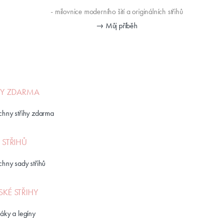
- milovnice moderního šití a originálních střihů
→ Můj příběh
HY ZDARMA
chny střihy zdarma
 STŘIHŮ
chny sady střihů
KÉ STŘIHY
láky a legíny