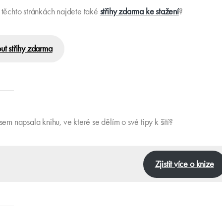
a těchto stránkách najdete také
střihy zdarma ke stažení
?
ut střihy zdarma
jsem napsala knihu, ve které se dělím o své tipy k šití?
Zjistit více o knize