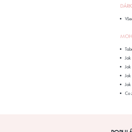
DÁRK
Vše
MOHL
Tabu
Jak
Jak
Jak 
Jak 
Co z