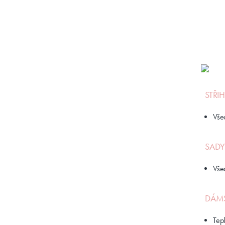
STŘI
Vše
SADY
Vše
DÁMS
Tep