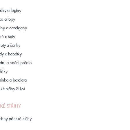
láky a legíny
ka a topy
iny a cardigany
ně a šaty
oty a šortky
dy a kabátky
dní a noční prádlo
lňky
inka a batolata
ské střihy SLIM
KÉ STŘIHY
chny pánské střihy