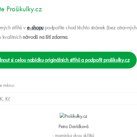
e Prošikulky.cz
ých střihů v
e-shopu
podpoříte chod těchto stránek (bez otravných
u kvalitních
návodů na šití zdarma
.
nout si celou nabídku originálních střihů a podpořit prošikulky.cz
te měnu:
Petra Davídková
- maminka dvou skřítků