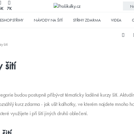
No
5K
7K
ESHOP STŘIHY
NÁVODY NA ŠITÍ
STŘIHY ZDARMA
VIDEA
G
y šití
 šití
tegorie budou postupně přibývat tématicky laděné kurzy šití. Aktuál
ozsáhlý kurz zdarma - jak ušít kalhotky, ve kterém najdete mnoho 
které využijete i při šití jiných druhů oblečení.
šití