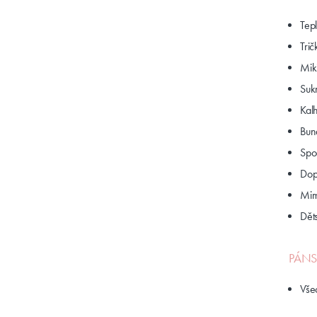
Tep
Trič
Mik
Suk
Kalh
Bun
Spo
Dop
Mim
Dět
PÁNS
Vše