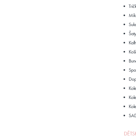
Trič
Mik
Suk
Šat
Kalh
Koš
Bun
Spo
Dop
Kol
Kol
Kol
SAD
DĚTS