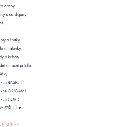
ka a topy
iny a cardigany
ně
y
oty a šortky
ile a halenky
dy a kabáty
dní a noční prádlo
lňky
ekce BASIC ♡
ekce OR!GAM!
ekce CORD
Y STŘIHŮ ♥
KÉ STŘIHY