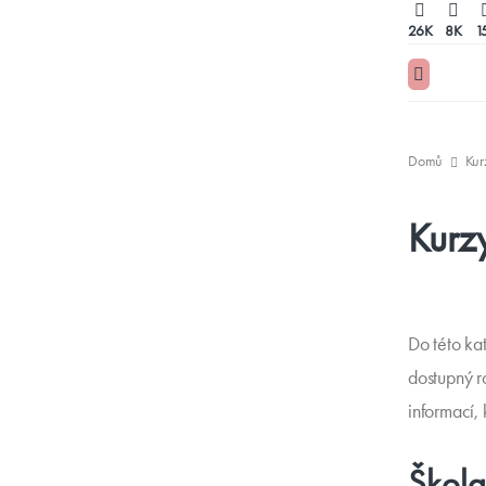
26K
8K
1
Domů
Kurz
Kurzy
Do této ka
dostupný r
informací, 
Škola 