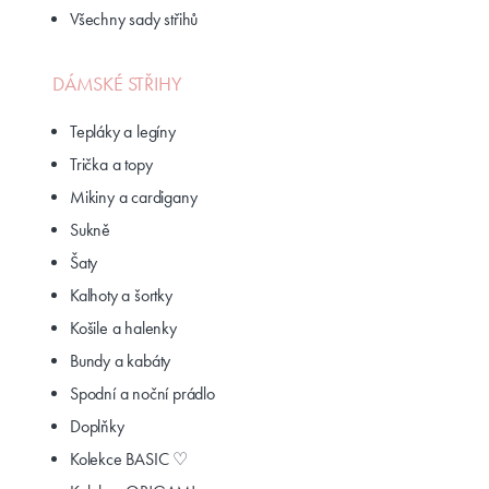
Všechny sady střihů
DÁMSKÉ STŘIHY
Tepláky a legíny
Trička a topy
Mikiny a cardigany
Sukně
Šaty
Kalhoty a šortky
Košile a halenky
Bundy a kabáty
Spodní a noční prádlo
Doplňky
Kolekce BASIC ♡