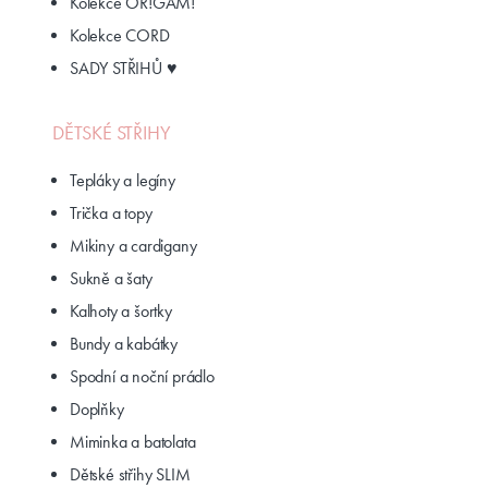
Kolekce OR!GAM!
Kolekce CORD
SADY STŘIHŮ ♥
DĚTSKÉ STŘIHY
Tepláky a legíny
Trička a topy
Mikiny a cardigany
Sukně a šaty
Kalhoty a šortky
Bundy a kabátky
Spodní a noční prádlo
Doplňky
Miminka a batolata
Dětské střihy SLIM