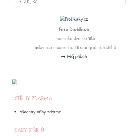
Petra Davídková
- maminka dvou skřítků
- milovnice moderního šití a originálních střihů
→ Můj příběh
STŘIHY ZDARMA
Všechny střihy zdarma
SADY STŘIHŮ