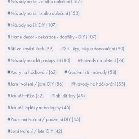
#Návody na šití zimního oblečení (167)
#Návody na šití letního oblečení (153)
#Návody na šití DIY (107)
#Home decor - dekorace - doplňky - DIY (107)
#Šití ze zbytků látek (99)
#Šití - tipy, triky a doporučení (90)
#Návody na dílčí postupy šití (80)
#Návody na pletení (74)
#Vzory na háčkování (62)
#Kreativní šití - návody (58)
#Jarní tvoření / jarní DIY (56)
#Návody na háčkování (55)
#Jak ušít tričko (52)
#Jak ušít šaty (49)
#Jak ušít tepláky nebo legíny (45)
#Podzimní tvoření / podzimní DIY (45)
#Letní tvoření / letní DIY (42)