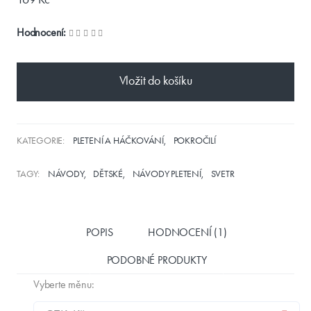
Hodnocení:
Vložit do košíku
KATEGORIE:
PLETENÍ A HÁČKOVÁNÍ
POKROČILÍ
TAGY:
NÁVODY
DĚTSKÉ
NÁVODY PLETENÍ
SVETR
POPIS
HODNOCENÍ (1)
PODOBNÉ PRODUKTY
Vyberte měnu: