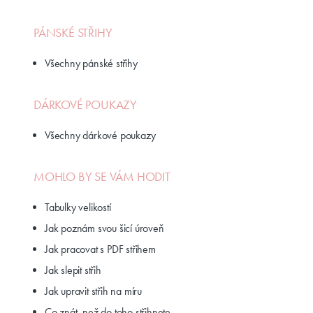
PÁNSKÉ STŘIHY
Všechny pánské střihy
DÁRKOVÉ POUKAZY
Všechny dárkové poukazy
MOHLO BY SE VÁM HODIT
Tabulky velikostí
Jak poznám svou šicí úroveň
Jak pracovat s PDF střihem
Jak slepit střih
Jak upravit střih na míru
Co znát, než do toho střihnete