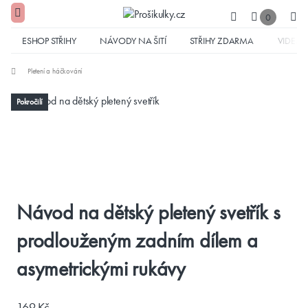
0
ESHOP STŘIHY
NÁVODY NA ŠITÍ
STŘIHY ZDARMA
VIDEA
Pletení a háčkování
Pokročilí
Návod na dětský pletený svetřík s
prodlouženým zadním dílem a
asymetrickými rukávy
169 Kč