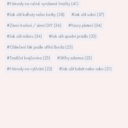
#Návody na ručně vyrobené hračky (41)
#Jak ušít kalhoty nebo šortky (38)
#Jak ušít sukni (37)
#Zimní tvoření / zimní DIY (36)
#Vzory pletení (34)
#Jak ušít mikinu (34)
#Jak ušít spodní prádlo (33)
#Oblečení šité podle střihů Burda (25)
#Tradiční krejčovina (25)
#Střihy zdarma (23)
#Návody na vyšívání (22)
#Jak ušít kabát nebo sako (21)