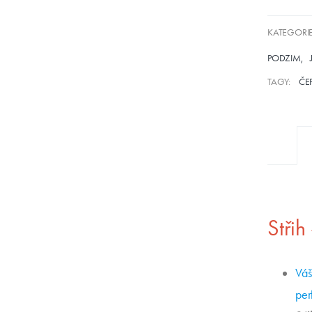
KATEGORIE
PODZIM
TAGY:
ČE
Stři
Váš
per