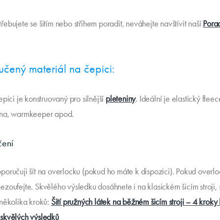
řebujete se šitím nebo střihem poradit, neváhejte navštívit naší
Pora
čený materiál na čepici:
epici je konstruovaný pro silnější
pleteniny
. Ideální je elastický flee
ina, warmkeeper apod.
ení
poručuji šít na overlocku (pokud ho máte k dispozici). Pokud overlo
ezoufejte. Skvělého výsledku dosáhnete i na klasickém šicím stroji, 
 několika kroků:
Šití pružných látek na běžném šicím stroji – 4 kroky 
skvělých výsledků