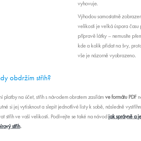
vyhovuje.
Výhodou samostatně zobraze
velikosti je velká úspora času 
přípravě látky – nemusíte pře
kde a kolik přidat na švy, pro
vše je názorně vyobrazeno.
kdy obdržím střih?
ní platby na účet, střih s návodem obratem zasílám
ve formátu PDF
n
utné si jej vytisknout a slepit jednotlivé listy k sobě, následně vystři
at střih ve vaší velikosti. Podívejte se také na návod
jak správně a 
írový střih
.