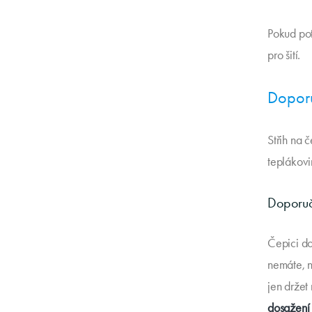
Pokud pot
pro šití.
Doporu
Střih na č
teplákov
Doporuč
Čepici do
nemáte, n
jen držet
dosažení 