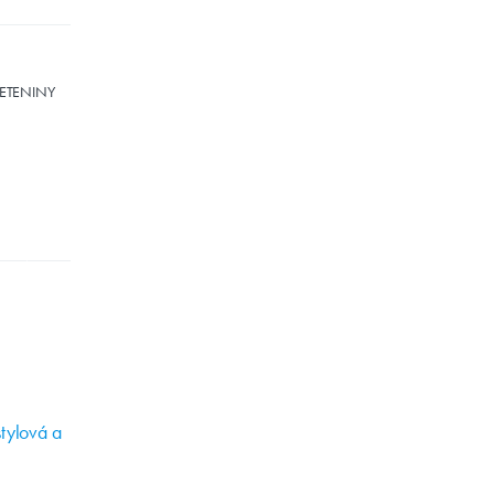
LETENINY
stylová a