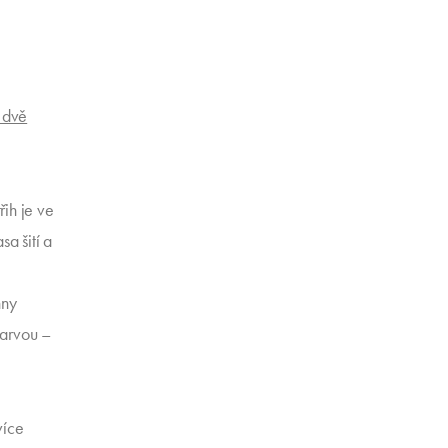
ě dvě
třih je ve
sa šití a
hny
barvou –
více