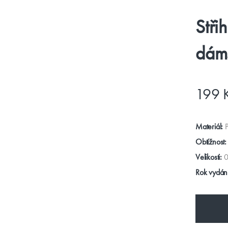
Stři
dáms
199 
Materiál:
P
Obtížnost:
Velikosti:
0
Rok vydání