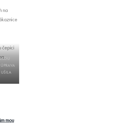
h na
zákaznice
TSKOU
- ÚPRAVA
 UŠILA
 M.
ám mou