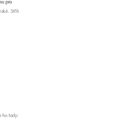
mu pro
ské. Střih
e ho tady: