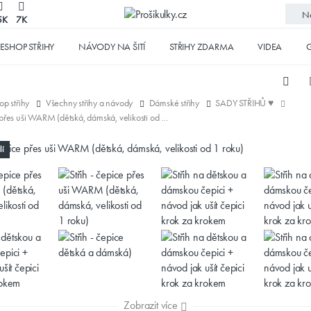
No
5K
7K
ESHOP STŘIHY
NÁVODY NA ŠITÍ
STŘIHY ZDARMA
VIDEA
G
op střihy
Všechny střihy a návody
Dámské střihy
SADY STŘIHŮ ♥
Střih - čepice přes uši WARM (dětská, dámská, velikosti od 1 roku)
lí
Zobrazit více