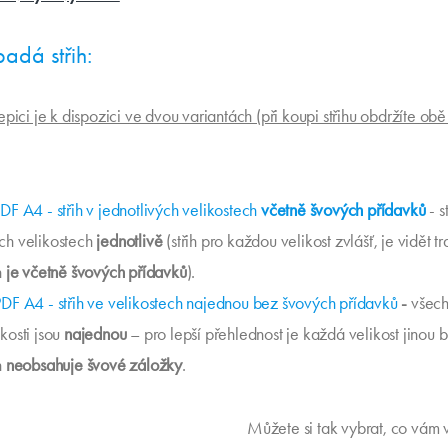
padá střih:
čepici je k dispozici ve dvou variantách (při koupi střihu obdržíte ob
PDF A4 - střih v jednotlivých velikostech
včetně švových přídavků
- s
ch velikostech
jednotlivě
(střih pro každou velikost zvlášť, je vidět tra
h
je včetně švových přídavků
).
PDF A4 - střih ve velikostech najednou bez švových přídavků
-
všec
ikosti jsou
najednou
– pro lepší přehlednost je každá velikost jinou 
h
neobsahuje švové záložky
.
Můžete si tak vybrat, co vám 