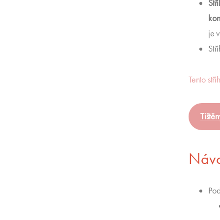
Stř
kon
je 
Stř
Tento stř
Tištěn
Návod
Po