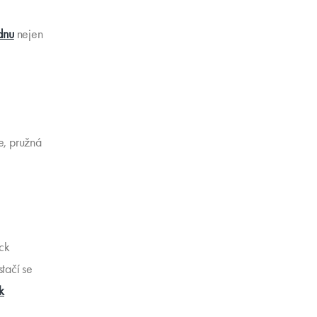
dnu
nejen
ce, pružná
ck
stačí se
k