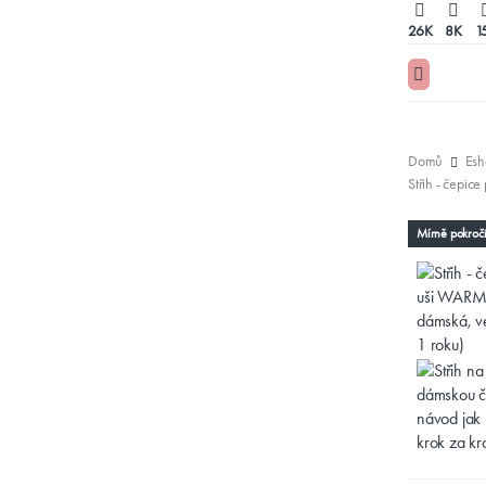
26K
8K
1
Domů
Esh
Mírně pokroči