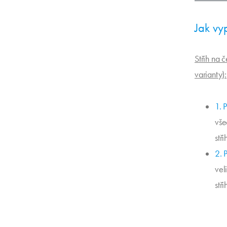
Jak vy
Střih na 
varianty):
1. 
vše
stři
2. 
vel
stři