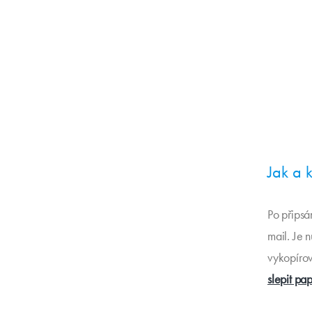
Jak a 
Po připsá
mail. Je n
vykopírov
slepit pap