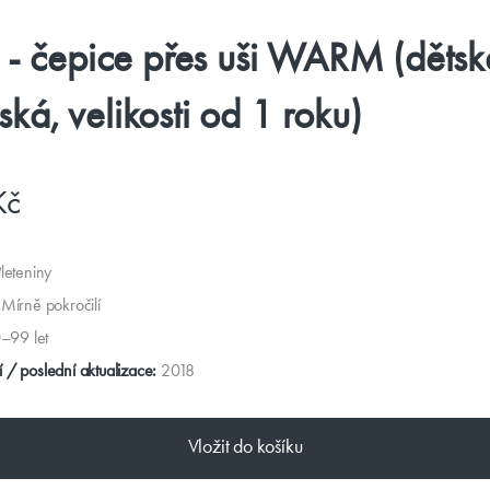
h - čepice přes uši WARM (dětsk
ká, velikosti od 1 roku)
Kč
leteniny
Mírně pokročilí
–99 let
 / poslední aktualizace:
2018
Vložit do košíku