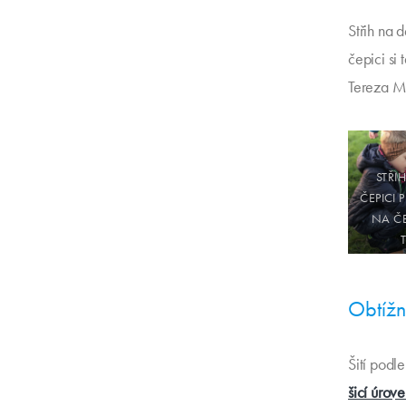
Střih na 
čepici si
Tereza M
STŘI
ČEPICI 
NA ČE
Obtížno
Šití podl
šicí úrov