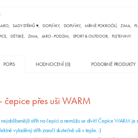
:
JARO
SADY STŘIHŮ ♥
DOPLŇKY
DOPLŇKY
MÍRNĚ POKROČILÍ
ZIMA
P
PICE
DĚTSKÉ
ZIMA
JARO - PODZIM
SPORT & OUTDOOR
PLETENINY
POPIS
HODNOCENÍ (0)
PODOBNÉ PRODUKTY
h - čepice přes uši WARM
 nejoblíbenější střih na čepici a nemůžu se divit! Čepice WARM je 
fektně vyladěný střih zaručí skutečně uši v teple. :)