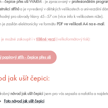
ih - čepice přes uši WARM
- je zpracovaný v
profesionálním progra
strukci střihů
a je vyvedený v dětských velikostech a univerzální dám
vhodný pro obvody hlavy 45–57 cm (více info k velikostem níže).
ih je zasílán elektronicky ve formátu
PDF ve velikosti A4 na e-mail
.
ih je možné zakoupit i v
tištěné verzi
(velkoformátový tisk):
ý papírový střih - čepice přes uši
 jak ušít čepici:
drobný
návod
jak ušít čepici
jsem pro vás sepsala a nafotila a najdet
Foto návod
jak ušít čepici