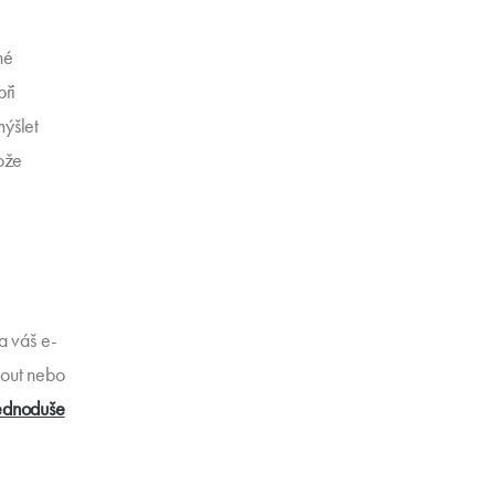
né
při
mýšlet
tože
a váš e-
hnout nebo
jednoduše