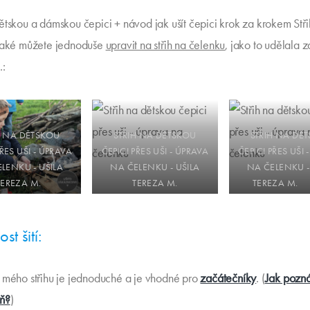
dětskou a dámskou čepici + návod jak ušít čepici krok za krokem Stři
 také můžete jednoduše
upravit na střih na čelenku
, jako to udělala 
.:
H NA DĚTSKOU
STŘIH NA DĚTSKOU
STŘIH NA DĚ
PŘES UŠI - ÚPRAVA
ČEPICI PŘES UŠI - ÚPRAVA
ČEPICI PŘES UŠI 
LENKU - UŠILA
NA ČELENKU - UŠILA
NA ČELENKU -
TEREZA M.
TEREZA M.
TEREZA
st šití:
e mého střihu je jednoduché a je vhodné pro
začátečníky
. (
Jak pozn
eň?
)