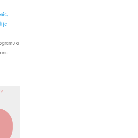
nic,
i je
rogramu a
konci
 v