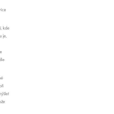
více
í, kde
u je,
se
dle
né
při
mýšlet
tože