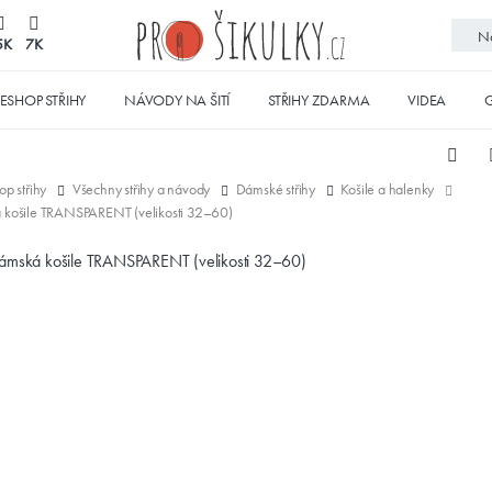
No
5K
7K
ESHOP STŘIHY
NÁVODY NA ŠITÍ
STŘIHY ZDARMA
VIDEA
G
op střihy
Všechny střihy a návody
Dámské střihy
Košile a halenky
ká košile TRANSPARENT (velikosti 32–60)