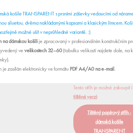
ská košile TRANSPARENT s prsními záševky vedoucími od nárame
nou siluetou, dvěma nakládanými kapsami a klasickým límcem. Košil
ozřejmě možné ušít v neprůhledné variantě. :)
ih na dámskou košili
je zpracovaný v profesionálním konstrukčním p
vyvedený ve
velikostech 32–60
(tabulku velikostí najdete dole, na 
ánky).
ih je zasílán elektronicky ve formátu
PDF A4/A0 na e-mail
.
Tento střih je možné zakoupit i
tištěné verzi
:
Tištěný papírový střih -
dámská košile
TRANSPARENT