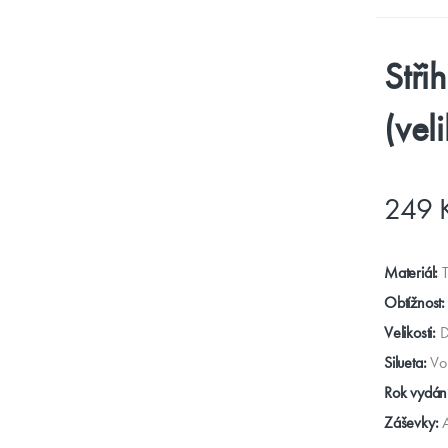
Stři
(vel
249 
Materiál:
Obtížnost:
Velikosti:
D
Silueta:
Vo
Rok vydání
Záševky: