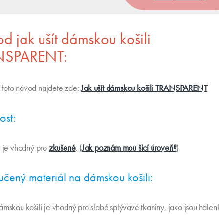
d jak ušít dámskou košili
NSPARENT:
 foto návod najdete zde:
Jak ušít dámskou košili TRANSPARENT
ost:
ih je vhodný pro
zkušené
. (
Jak poznám mou šicí úroveň?
)
čený materiál na dámskou košili:
dámskou košili je vhodný pro slabé splývavé tkaniny, jako jsou halen