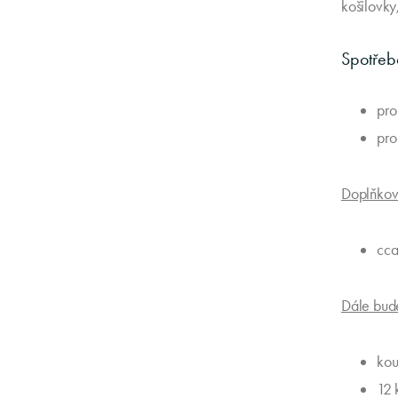
košilovky
Spotřeba
pro
pro
Doplňková
cca
Dále bud
kou
12 