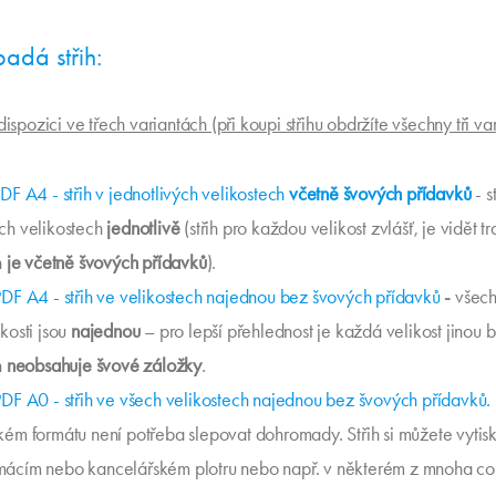
padá střih:
 dispozici ve třech variantách (při koupi střihu obdržíte všechny tři var
PDF A4 - střih v jednotlivých velikostech
včetně švových přídavků
- s
ch velikostech
jednotlivě
(střih pro každou velikost zvlášť, je vidět tra
h
je včetně švových přídavků
).
PDF A4 - střih ve velikostech najednou bez švových přídavků
-
všec
ikosti jsou
najednou
– pro lepší přehlednost je každá velikost jinou 
h
neobsahuje švové záložky
.
PDF A0 - střih ve všech velikostech najednou bez švových přídavků.
kém formátu není potřeba slepovat dohromady. Střih si můžete vytis
ácím nebo kancelářském plotru nebo např. v některém z mnoha cop