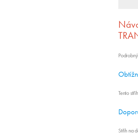
Návo
TRA
Podrobný
Obtížn
Tento stř
Doporu
Střih na 