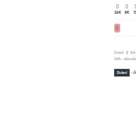
26K
8K
1
Domů
Esh
Střih - dáms
Zkušení