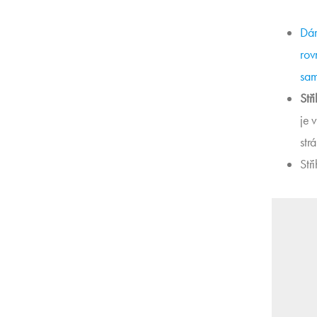
Dám
rov
sam
Stř
je 
str
Stř