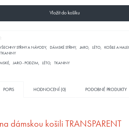
Vložit do košíku
:
VŠECHNY STŘIHY A NÁVODY
DÁMSKÉ STŘIHY
JARO
LÉTO
KOŠILE A HAL
TKANINY
MSKÉ
JARO - PODZIM
LÉTO
TKANINY
POPIS
HODNOCENÍ (0)
PODOBNÉ PRODUKTY
h na dámskou košili TRANSPARENT