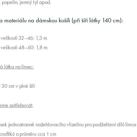
, popelín, jemný tyl apod.
 materiálu na dámskou košili (při šíři látky 140 cm):
 velikosti 32–46: 1,3 m
 velikosti 48–60: 1,8 m
 látka na límec:
 30 cm v plné šíři
eme potřebovat:
sek jednostranně nažehlovacího vlizelínu pro podžehlení dílů límce
knoflíků o průměru cca 1 cm