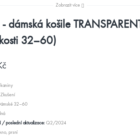
Zobrazit více
h - dámská košile TRANSPAREN
ikosti 32–60)
Kč
Tkaniny
Zkušení
ámské 32–60
lná
 / poslední aktualizace:
Q2/2024
Ano, prsní