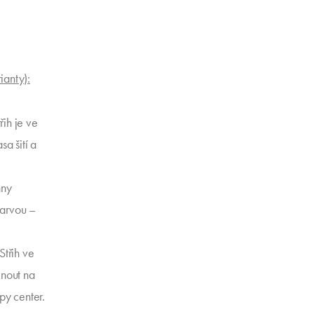
ianty):
třih je ve
sa šití a
hny
barvou –
Střih ve
knout na
y center.