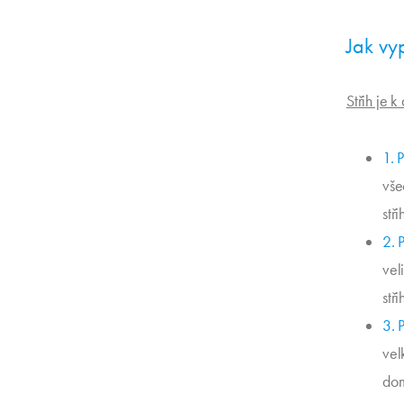
Jak vy
Střih je k
1. 
vše
stři
2. 
vel
stři
3. 
vel
dom