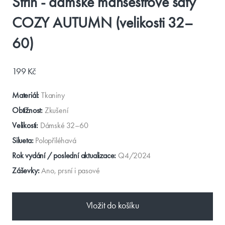
Střih - dámské manšestrové šaty
COZY AUTUMN (velikosti 32–
60)
199 Kč
Materiál:
Tkaniny
Obtížnost:
Zkušení
Velikosti:
Dámské 32–60
Silueta:
Polopřiléhavá
Rok vydání / poslední aktualizace:
Q4/2024
Záševky:
Ano, prsní i pasové
Vložit do košíku