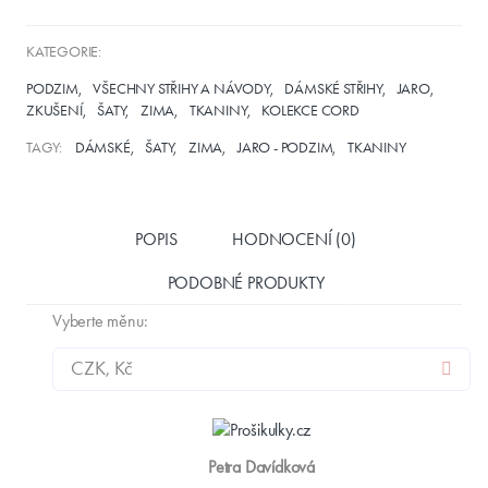
KATEGORIE:
PODZIM
VŠECHNY STŘIHY A NÁVODY
DÁMSKÉ STŘIHY
JARO
ZKUŠENÍ
ŠATY
ZIMA
TKANINY
KOLEKCE CORD
TAGY:
DÁMSKÉ
ŠATY
ZIMA
JARO - PODZIM
TKANINY
POPIS
HODNOCENÍ (0)
PODOBNÉ PRODUKTY
Vyberte měnu:
Petra Davídková