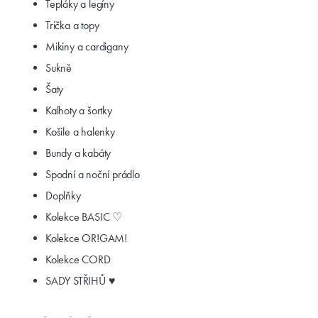
Tepláky a legíny
Trička a topy
Mikiny a cardigany
Sukně
Šaty
Kalhoty a šortky
Košile a halenky
Bundy a kabáty
Spodní a noční prádlo
Doplňky
Kolekce BASIC ♡
Kolekce OR!GAM!
Kolekce CORD
SADY STŘIHŮ ♥