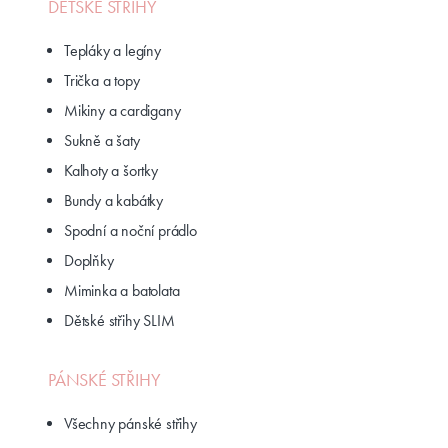
DĚTSKÉ STŘIHY
Tepláky a legíny
Trička a topy
Mikiny a cardigany
Sukně a šaty
Kalhoty a šortky
Bundy a kabátky
Spodní a noční prádlo
Doplňky
Miminka a batolata
Dětské střihy SLIM
PÁNSKÉ STŘIHY
Všechny pánské střihy