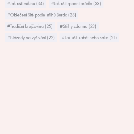
#Jak ušít mikinu (34)
#Jak ušít spodní prádlo (33)
#Oblečení šité podle střihů Burda (25)
#Tradiční krejčovina (25)
#Střihy zdarma (23)
#Návody na vyšívání (22)
#Jak ušít kabát nebo sako (21)