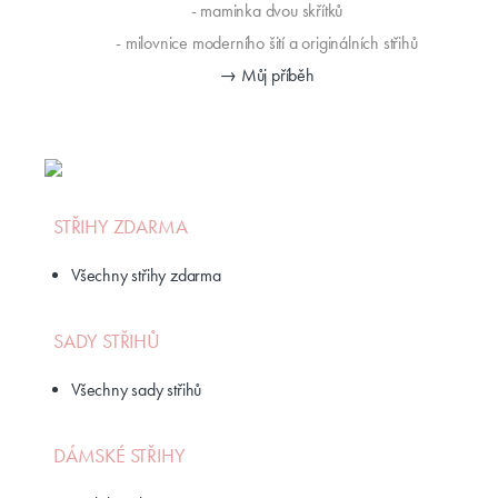
- maminka dvou skřítků
- milovnice moderního šití a originálních střihů
→ Můj příběh
STŘIHY ZDARMA
Všechny střihy zdarma
SADY STŘIHŮ
Všechny sady střihů
DÁMSKÉ STŘIHY