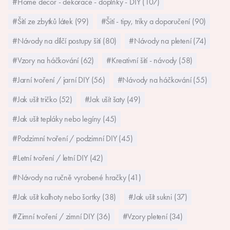
#Home decor - dekorace - doplňky - DIY (107)
#Šití ze zbytků látek (99)
#Šití - tipy, triky a doporučení (90)
#Návody na dílčí postupy šití (80)
#Návody na pletení (74)
#Vzory na háčkování (62)
#Kreativní šití - návody (58)
#Jarní tvoření / jarní DIY (56)
#Návody na háčkování (55)
#Jak ušít tričko (52)
#Jak ušít šaty (49)
#Jak ušít tepláky nebo legíny (45)
#Podzimní tvoření / podzimní DIY (45)
#Letní tvoření / letní DIY (42)
#Návody na ručně vyrobené hračky (41)
#Jak ušít kalhoty nebo šortky (38)
#Jak ušít sukni (37)
#Zimní tvoření / zimní DIY (36)
#Vzory pletení (34)