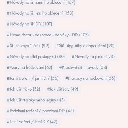
#Návody na šití zimního oblečení (167)
#Návody na šití letního oblečení (153)
#Návody na šití DIY (107)
#Home decor - dekorace - doplňky - DIY (107)
#Šití ze zbytků látek (99)
#Šití - tipy, triky a doporučení (90)
#Návody na dílčí postupy šití (80)
#Návody na pletení (74)
#Vzory na háčkování (62)
#Kreativní šití - návody (58)
#Jarní tvoření / jarní DIY (56)
#Návody na háčkování (55)
#Jak ušít tričko (52)
#Jak ušít šaty (49)
#Jak ušít tepláky nebo legíny (45)
#Podzimní tvoření / podzimní DIY (45)
#Letní tvoření / letní DIY (42)