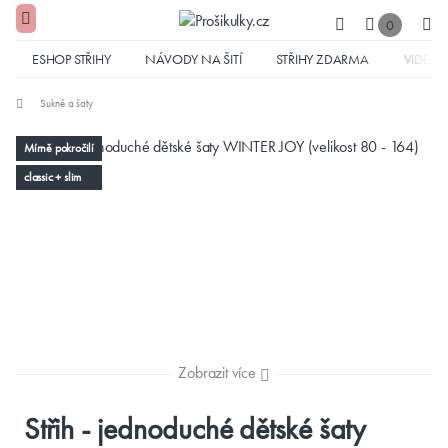
0
ESHOP STŘIHY
NÁVODY NA ŠITÍ
STŘIHY ZDARMA
VIDEA
Sukně a šaty
Mírně pokročilí
classic + slim
Zobrazit více
Střih - jednoduché dětské šaty