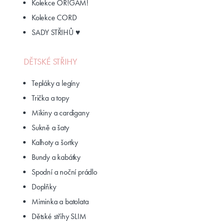
Kolekce OR!GAM!
Kolekce CORD
SADY STŘIHŮ ♥
DĚTSKÉ STŘIHY
Tepláky a legíny
Trička a topy
Mikiny a cardigany
Sukně a šaty
Kalhoty a šortky
Bundy a kabátky
Spodní a noční prádlo
Doplňky
Miminka a batolata
Dětské střihy SLIM