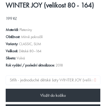
WINTER JOY (velikost 80 - 164)
199 Kč
Materiál:
Pleteniny
Obtížnost:
Mírně pokročilí
Varianty:
CLASSIC, SLIM
Velikosti:
Dětské 80–164
Silueta:
Volná
Rok vydání / poslední aktualizace:
2018
Vložit do košíku