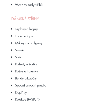
Všechny sady střihů
DÁMSKÉ STŘIHY
Tepláky a legíny
Trička a topy
Mikiny a cardigany
Sukně
Šaty
Kalhoty a šortky
Košile a halenky
Bundy a kabáty
Spodní a noční prádlo
Doplňky
Kolekce BASIC ♡