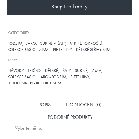
Koupit za kredity
KATEGORIE:
PODZIM
JARO
SUKNĚ A ŠATY
MÍRNĚ POKROČILÍ
KOLEKCE BASIC
ZIMA
PLETENINY
DĚTSKÉ STŘIHY SLIM
TAGY:
NÁVODY
TRIČKO
DĚTSKÉ
ŠATY
SUKNĚ
ZIMA
KOLEKCE BASIC
JARO - PODZIM
PLETENINY
DĚTSKÉ STŘIHY - KOLEKCE SLIM
POPIS
HODNOCENÍ (0)
PODOBNÉ PRODUKTY
Vyberte měnu: