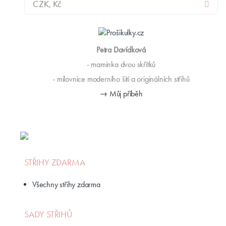
Petra Davídková
- maminka dvou skřítků
- milovnice moderního šití a originálních střihů
→ Můj příběh
STŘIHY ZDARMA
Všechny střihy zdarma
SADY STŘIHŮ