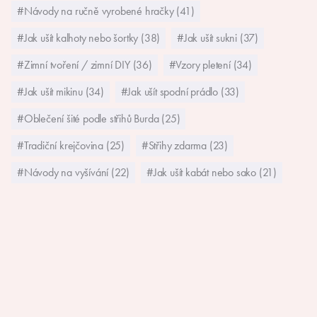
#Návody na ručně vyrobené hračky (41)
#Jak ušít kalhoty nebo šortky (38)
#Jak ušít sukni (37)
#Zimní tvoření / zimní DIY (36)
#Vzory pletení (34)
#Jak ušít mikinu (34)
#Jak ušít spodní prádlo (33)
#Oblečení šité podle střihů Burda (25)
#Tradiční krejčovina (25)
#Střihy zdarma (23)
#Návody na vyšívání (22)
#Jak ušít kabát nebo sako (21)