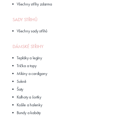
Všechny střihy zdarma
SADY STŘIHŮ
Všechny sady střihů
DÁMSKÉ STŘIHY
Tepláky a legíny
Trička a topy
Mikiny a cardigany
Sukně
Šaty
Kalhoty a šortky
Košile a halenky
Bundy a kabáty