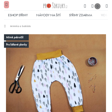
0
ESHOP STŘIHY
NÁVODY NA ŠITÍ
STŘIHY ZDARMA
VIDEA
Miminka a batolata
Mírně pokročilí
Pro látkové plenky