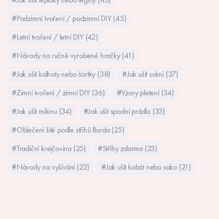
#Podzimní tvoření / podzimní DIY (45)
#Letní tvoření / letní DIY (42)
#Návody na ručně vyrobené hračky (41)
#Jak ušít kalhoty nebo šortky (38)
#Jak ušít sukni (37)
#Zimní tvoření / zimní DIY (36)
#Vzory pletení (34)
#Jak ušít mikinu (34)
#Jak ušít spodní prádlo (33)
#Oblečení šité podle střihů Burda (25)
#Tradiční krejčovina (25)
#Střihy zdarma (23)
#Návody na vyšívání (22)
#Jak ušít kabát nebo sako (21)