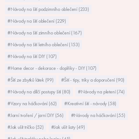
#Návody na šití podzimního oblečení (233)
#Návody na šití oblečení (229)
#Návody na šití zimního oblečení (167)
#Návody na šití letního oblečení (153)
#Návody na šití DIY (107)
#Home decor - dekorace - doplňky - DIY (107)
#Šití ze zbytků látek (99)
#Šití - tipy, triky a doporučení (90)
#Návody na dílčí postupy šití (80)
#Návody na pletení (74)
#Vzory na háčkování (62)
#Kreativní šití - návody (58)
#Jarní tvoření / jarní DIY (56)
#Návody na háčkování (55)
#Jak ušít tričko (52)
#Jak ušít šaty (49)
#Jak ušít tepláky nebo legíny (45)