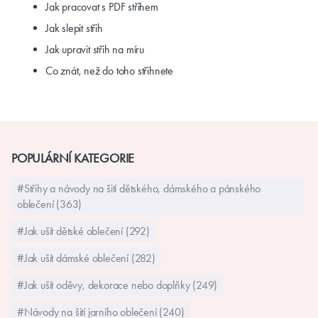
Jak pracovat s PDF střihem
Jak slepit střih
Jak upravit střih na míru
Co znát, než do toho střihnete
POPULÁRNÍ KATEGORIE
#Střihy a návody na šití dětského, dámského a pánského
oblečení (363)
#Jak ušít dětské oblečení (292)
#Jak ušít dámské oblečení (282)
#Jak ušít oděvy, dekorace nebo doplňky (249)
#Návody na šití jarního oblečení (240)