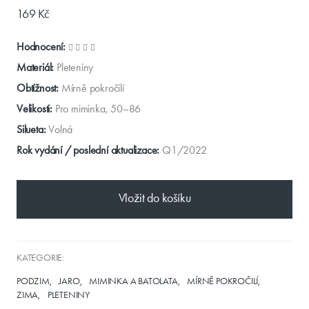
169 Kč
Hodnocení:
Materiál:
Pleteniny
Obtížnost:
Mírně pokročilí
Velikosti:
Pro miminka, 50–86
Silueta:
Volná
Rok vydání / poslední aktualizace:
Q1/2022
Vložit do košíku
KATEGORIE:
PODZIM
JARO
MIMINKA A BATOLATA
MÍRNĚ POKROČILÍ
ZIMA
PLETENINY