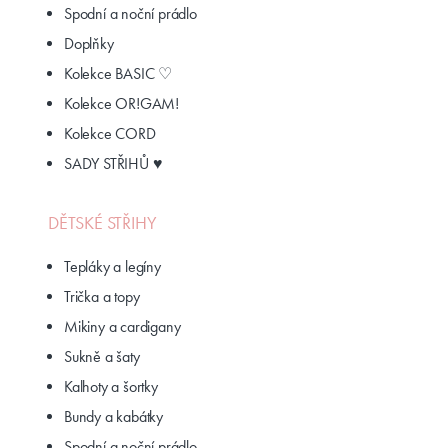
Spodní a noční prádlo
Doplňky
Kolekce BASIC ♡
Kolekce OR!GAM!
Kolekce CORD
SADY STŘIHŮ ♥
DĚTSKÉ STŘIHY
Tepláky a legíny
Trička a topy
Mikiny a cardigany
Sukně a šaty
Kalhoty a šortky
Bundy a kabátky
Spodní a noční prádlo