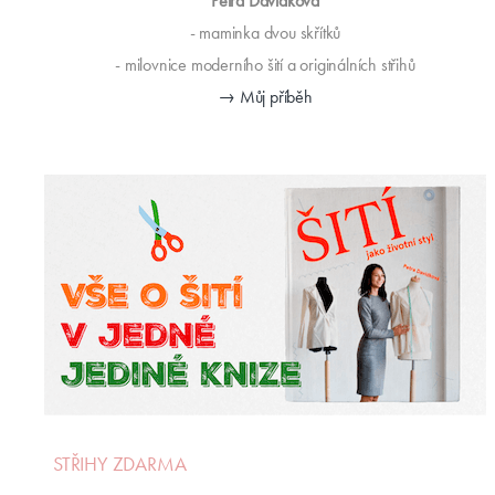
Petra Davídková
- maminka dvou skřítků
- milovnice moderního šití a originálních střihů
→ Můj příběh
STŘIHY ZDARMA