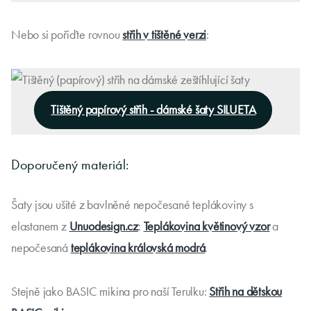
Nebo si pořiďte rovnou
střih v tištěné verzi
:
Tištěný papírový střih - dámské šaty SILUETA
Doporučený materiál:
Šaty jsou ušité z bavlněné nepočesané teplákoviny s
elastanem z
Unuodesign.cz
:
Teplákovina květinový vzor
a
nepočesaná
teplákovina královská modrá
.
Stejně jako BASIC mikina pro naší Terulku:
Střih na dětskou