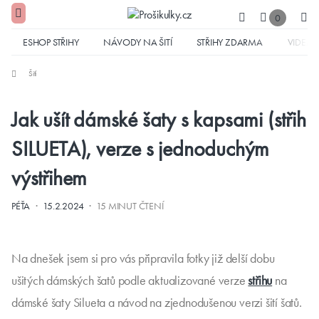
0
ESHOP STŘIHY
NÁVODY NA ŠITÍ
STŘIHY ZDARMA
VIDEA
Šití
Jak ušít dámské šaty s kapsami (střih
SILUETA), verze s jednoduchým
výstřihem
·
·
PÉŤA
15.2.2024
15 MINUT ČTENÍ
Na dnešek jsem si pro vás připravila fotky již delší dobu
ušitých dámských šatů podle aktualizované verze
střihu
na
dámské šaty Silueta a návod na zjednodušenou verzi šití šatů.