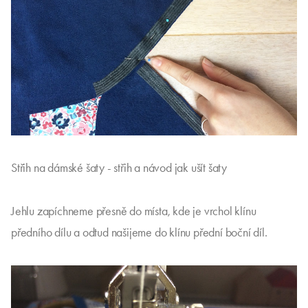
Střih na dámské šaty - střih a návod jak ušít šaty
Jehlu zapíchneme přesně do místa, kde je vrchol klínu
předního dílu a odtud našijeme do klínu přední boční díl.