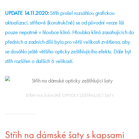
UPDATE 14.11.2020:
Střih prošel rozsáhlou grafickou
aktualizací, střihově (konstrukčně) se od původní verze liší
pouze nepatrně v hloubce klínů. Hloubka klínů zasahujících do
předních a zadních dílů byla pro větší velikosti zvětšena, aby
se dosáhlo ještě většího opticky zeštíhlujícího efektu. Dále byl
střih rozšířen o dalších 6 velikostí.
STŘIH NA DÁMSKÉ OPTICKY ZEŠTÍHLUJÍCÍ ŠATY
Střih na dámské šaty s kapsami