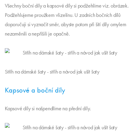
Všechny boční díly a kapsové díly si podžehlíme viz. obrázek.
Podžehlujeme proužkem vlizelínu. U zadních bočních dílů
doporučuji si vyznačit směr, abyste potom při šití díly omylem
nezaměnili a nepřišili je opačně.
Střih na dámské šaty - střih a návod jak ušít šaty
Kapsové a boční díly
Kapsové díly si našpendlíme na přední díly.