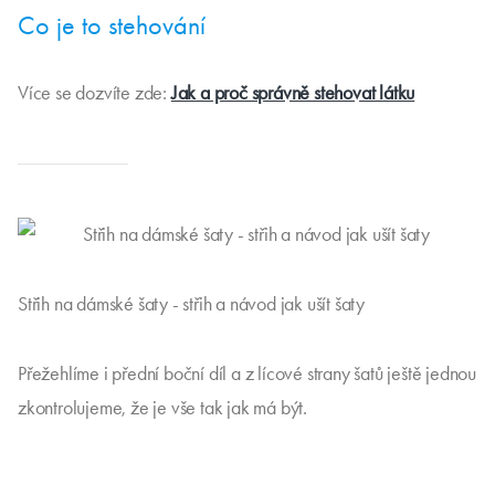
Co je to stehování
Více se dozvíte zde:
Jak a proč správně stehovat látku
Střih na dámské šaty - střih a návod jak ušít šaty
Přežehlíme i přední boční díl a z lícové strany šatů ještě jednou
zkontrolujeme, že je vše tak jak má být.