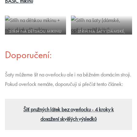
BASIC mikinu
STŘIH NA DĚTSKOU MIKINU
STŘIH NA ŠATY (DÁMSKÉ,
+ NÁVOD JAK UŠÍT MIKINU
OPTICKY ZEŠTÍHLUJÍCÍ)
Doporučení:
Šaty můžeme šít na overlocku ale i na běžném domácím stroji.
Pokud overlock nemáte, doporučuji si přečíst tento článek:
Šití pružných látek bez overlocku - 4 kroky k
dosažení skvělých výsledků