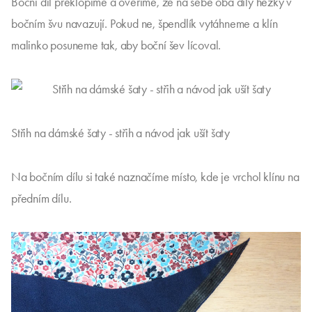
Boční díl překlopíme a ověříme, že na sebe oba díly hezky v
bočním švu navazují. Pokud ne, špendlík vytáhneme a klín
malinko posuneme tak, aby boční šev lícoval.
Střih na dámské šaty - střih a návod jak ušít šaty
Na bočním dílu si také naznačíme místo, kde je vrchol klínu na
předním dílu.