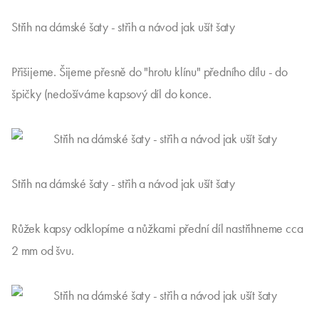
Střih na dámské šaty - střih a návod jak ušít šaty
Přišijeme. Šijeme přesně do "hrotu klínu" předního dílu - do
špičky (nedošíváme kapsový díl do konce.
Střih na dámské šaty - střih a návod jak ušít šaty
Růžek kapsy odklopíme a nůžkami přední díl nastřihneme cca
2 mm od švu.