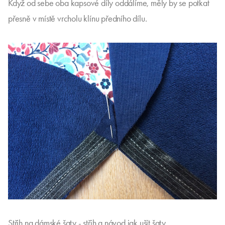
Když od sebe oba kapsové díly oddálíme, měly by se potkat
přesně v místě vrcholu klínu předního dílu.
Střih na dámské šaty - střih a návod jak ušít šaty