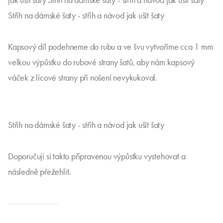
jak ušít šaty Střih na dámské šaty - střih a návod jak ušít šaty
Střih na dámské šaty - střih a návod jak ušít šaty
Kapsový díl podehneme do rubu a ve švu vytvoříme cca 1 mm
velkou výpůstku do rubové strany šatů, aby nám kapsový
váček z lícové strany při nošení nevykukoval.
Střih na dámské šaty - střih a návod jak ušít šaty
Doporučuji si takto připravenou výpůstku vystehovat a
následně přežehlit.