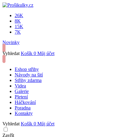
26K
8K
15K
7K
Novinky
Vyhledat
Košík
0
Můj účet
Eshop střihy
Návody na šití
Střihy zdarma
Videa
Galerie
Pletení
Háčkování
Poradna
Kontakty
Vyhledat
Košík
0
Můj účet
Zavřít