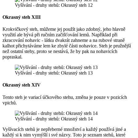
Vyšívání - druhy stehů: Okrasný steh 12
Okrasný steh XIII
Krokvičkový steh, můžeme jej použít jako zdobný, jeho hlavně
využití ale bývá při ručním začišťování lemů. Například při
zkracování nohavic - látku dvakrát zahneme a na rubové straně
kalhot přichytáváme lem ke zbylé části nohavice. Steh je pružnější
než ostatní stehy, proto se nestává, že by pak na nohavicích
popraskal.
Vyšívání - druhy stehů: Okrasný steh 13
Okrasný steh XIV
Tento steh je variací účkového stehu, změna je pouze v pozicích
vpichů.
Vyšívání - druhy stehů: Okrasný steh 14
Vyšívacích stehů je nepřeberné množství a každý používá jiné a
každý si k nim vymýšlí i své názvy. Toto je seznam stehů, které