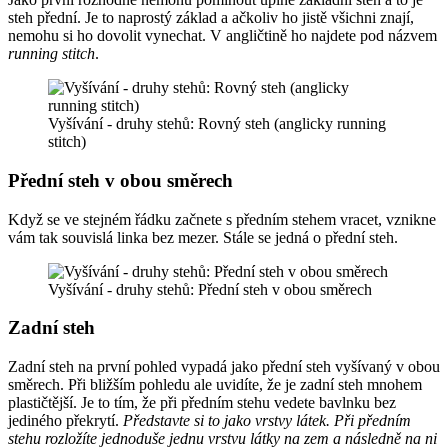
steh přední. Je to naprostý základ a ačkoliv ho jistě všichni znají,
nemohu si ho dovolit vynechat. V angličtině ho najdete pod názvem
running stitch
.
Vyšívání - druhy stehů: Rovný steh (anglicky running
stitch)
Přední steh v obou směrech
Když se ve stejném řádku začnete s předním stehem vracet, vznikne
vám tak souvislá linka bez mezer. Stále se jedná o přední steh.
Vyšívání - druhy stehů: Přední steh v obou směrech
Zadní steh
Zadní steh na první pohled vypadá jako přední steh vyšívaný v obou
směrech. Při bližším pohledu ale uvidíte, že je zadní steh mnohem
plastičtější. Je to tím, že při předním stehu vedete bavlnku bez
jediného překrytí.
Představte si to jako vrstvy látek. Při předním
stehu rozložíte jednoduše jednu vrstvu látky na zem a následně na ni