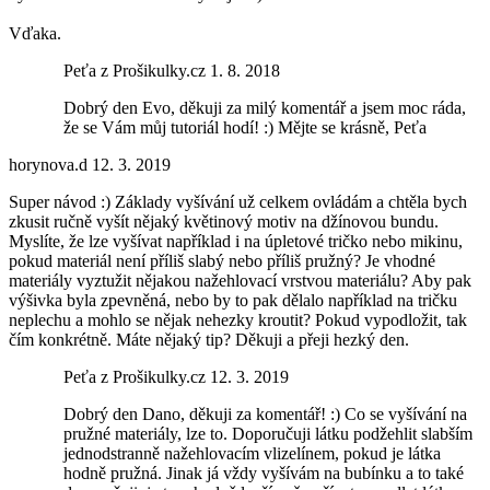
Vďaka.
Peťa z Prošikulky.cz
1. 8. 2018
Dobrý den Evo, děkuji za milý komentář a jsem moc ráda,
že se Vám můj tutoriál hodí! :) Mějte se krásně, Peťa
horynova.d
12. 3. 2019
Super návod :) Základy vyšívání už celkem ovládám a chtěla bych
zkusit ručně vyšít nějaký květinový motiv na džínovou bundu.
Myslíte, že lze vyšívat například i na úpletové tričko nebo mikinu,
pokud materiál není příliš slabý nebo příliš pružný? Je vhodné
materiály vyztužit nějakou nažehlovací vrstvou materiálu? Aby pak
výšivka byla zpevněná, nebo by to pak dělalo například na tričku
neplechu a mohlo se nějak nehezky kroutit? Pokud vypodložit, tak
čím konkrétně. Máte nějaký tip? Děkuji a přeji hezký den.
Peťa z Prošikulky.cz
12. 3. 2019
Dobrý den Dano, děkuji za komentář! :) Co se vyšívání na
pružné materiály, lze to. Doporučuji látku podžehlit slabším
jednodstranně nažehlovacím vlizelínem, pokud je látka
hodně pružná. Jinak já vždy vyšívám na bubínku a to také