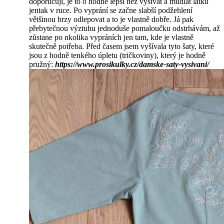
doporučuji, je to o hodně lepší než vyšívat a mudlat látku
jentak v ruce. Po vyprání se začne slabší podžehlení
většinou brzy odlepovat a to je vlastně dobře. Já pak
přebytečnou výztuhu jednoduše pomaloučku odstrhávám, až
zůstane po nkolika vypráních jen tam, kde je vlastně
skutečně potřeba. Před časem jsem vyšívala tyto šaty, které
jsou z hodně tenkého úpletu (tričkoviny), který je hodně
pružný:
https://www.prosikulky.cz/damske-saty-vysivani/