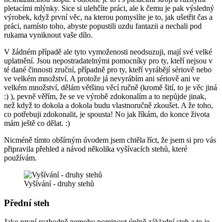
pletacími mlýnky. Sice si ulehčíte práci, ale k čemu je pak výsledný
výrobek, když první věc, na kterou pomyslíte je to, jak ušetřit čas a
práci, namísto toho, abyste popustili uzdu fantazii a nechali pod
rukama vyniknout vaše dílo.
V žádném případě ale tyto vymoženosti neodsuzuji, mají své velké
uplatnění. Jsou nepostradatelnými pomocníky pro ty, kteří nejsou v
té dané činnosti zruční, případně pro ty, kteří vyrábějí sériově nebo
ve velkém množství. A protože já nevyrábím ani sériově ani ve
velkém množství, dělám většinu věcí ručně (kromě šití, to je věc jiná
:) ), pevně věřím, že se ve výrobě zdokonalím a to nepůjde jinak,
než když to dokola a dokola budu vlastnoručně zkoušet. A že toho,
co potřebuji zdokonalit, je spousta! No jak říkám, do konce života
mám ještě co dělat. :)
Nicméně tímto obšírným úvodem jsem chtěla říct, že jsem si pro vás
připravila přehled a návod několika vyšívacích stehů, které
používám.
Vyšívání - druhy stehů
Přední steh
Jako první rozhodně nemohu pominout úplně základní steh a to je