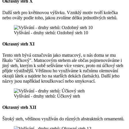
Okrasný steh X
Další steh pro květinovou výšivku. Vzniklý motiv tvoří kolečka
nebo ovály podle toho, jakou zvolíme délku jednotlivých stehů.
Vyšívání - druhy stehů: Ozdobný steh 10
Okrasný steh XI
Tento steh bývá označován jako matracový, u nás doma se mu
říkalo "účkový". Matracovým stehem ale občas pojmenováváme i
jiný steh, kterým k sobě sešíváme více vrstev, proto mi
účkový
steh
příjde výstižnější. Většinou ho využíváme k ručnímu olemování
okrajů látek a najdete ho na starších dekách (larisách). Další jeho
názvy jsou například kroužkovací nebo smykovací.
Vyšívání - druhy stehů: Účkový steh
Okrasný steh XII
Široký steh, většinou využíván do různých abstraktních ornamentů.