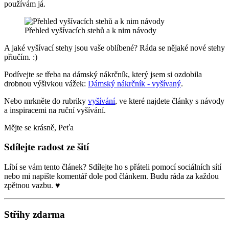
používám já.
Přehled vyšívacích stehů a k nim návody
A jaké vyšívací stehy jsou vaše oblíbené? Ráda se nějaké nové stehy
přiučím. :)
Podívejte se třeba na dámský nákrčník, který jsem si ozdobila
drobnou výšivkou vážek:
Dámský nákrčník - vyšívaný
.
Nebo mrkněte do rubriky
vyšívání
, ve které najdete články s návody
a inspiracemi na ruční vyšívání.
Mějte se krásně, Peťa
Sdílejte radost ze šití
Líbí se vám tento článek? Sdílejte ho s přáteli pomocí sociálních sítí
nebo mi napište komentář dole pod článkem. Budu ráda za každou
zpětnou vazbu. ♥
Střihy zdarma