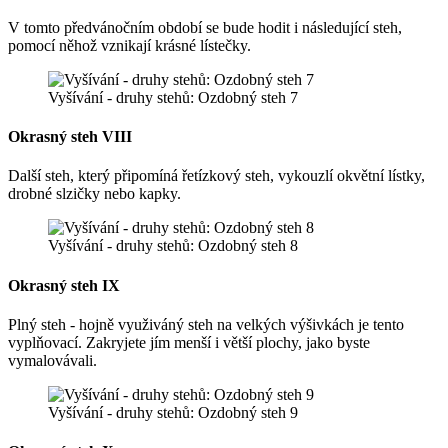
V tomto předvánočním období se bude hodit i následující steh,
pomocí něhož vznikají krásné lístečky.
Vyšívání - druhy stehů: Ozdobný steh 7
Okrasný steh VIII
Další steh, který připomíná řetízkový steh, vykouzlí okvětní lístky,
drobné slzičky nebo kapky.
Vyšívání - druhy stehů: Ozdobný steh 8
Okrasný steh IX
Plný steh - hojně využiváný steh na velkých výšivkách je tento
vyplňovací. Zakryjete jím menší i větší plochy, jako byste
vymalovávali.
Vyšívání - druhy stehů: Ozdobný steh 9