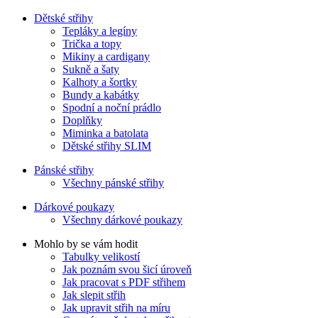
Dětské střihy
Tepláky a legíny
Trička a topy
Mikiny a cardigany
Sukně a šaty
Kalhoty a šortky
Bundy a kabátky
Spodní a noční prádlo
Doplňky
Miminka a batolata
Dětské střihy SLIM
Pánské střihy
Všechny pánské střihy
Dárkové poukazy
Všechny dárkové poukazy
Mohlo by se vám hodit
Tabulky velikostí
Jak poznám svou šicí úroveň
Jak pracovat s PDF střihem
Jak slepit střih
Jak upravit střih na míru