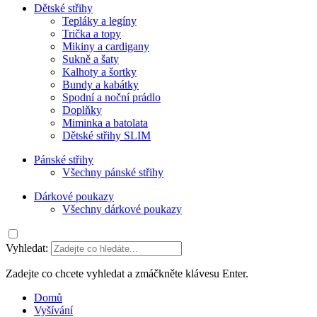
Dětské střihy
Tepláky a legíny
Trička a topy
Mikiny a cardigany
Sukně a šaty
Kalhoty a šortky
Bundy a kabátky
Spodní a noční prádlo
Doplňky
Miminka a batolata
Dětské střihy SLIM
Pánské střihy
Všechny pánské střihy
Dárkové poukazy
Všechny dárkové poukazy
Vyhledat:
Zadejte co chcete vyhledat a zmáčkněte klávesu Enter.
Domů
Vyšívání