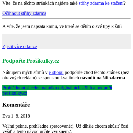
Víte, že na těchto stránkách najdete také
střihy zdarma ke stažení
?
Očíhnout střihy zdarma
A víte, že jsem napsala knihu, ve které se dělím o své tipy k šití?
Zjistit více o knize
Podpořte Prošikulky.cz
Nákupem mých střihů v
e-shopu
podpoříte chod těchto stránek (bez
otravných reklam) se spoustou kvalitních
návodů na šití zdarma
.
Prohlédnout si celou nabídku originálních střihů a podpořit
prošikulky.cz
Komentáře
Eva
1. 8. 2018
Veľmi pekne, prehľadne spracované:). Už dlhšie chcem skúsiť čosi
vyšiť a tento návod určite využijem:).