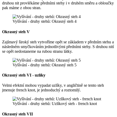
druhou nit provlékáme předními stehy i v druhém směru a obloučky
pak máme z obou stran.
Vyšívání - druhy stehů: Okrasný steh 4
Okrasný steh V
Zajímavý široký steh vytvoříme opět se základem v předním stehu a
následném smyčkováním jednotlivými předními stehy. S druhou nití
se opět nedostaneme na rubou stranu látky.
Vyšívání - druhy stehů: Okrasný steh 5
Okrasný steh VI - uzlíky
Velmi efektní mohou vypadat uzlíky, v angličtině se tento steh
jmenuje french knot, je jednoduchý a roztomilý.
Vyšívání - druhy stehů: Uzlíkový steh - french knot
Okrasný steh VII