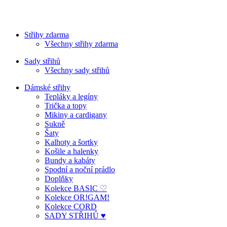
Střihy zdarma
Všechny střihy zdarma
Sady střihů
Všechny sady střihů
Dámské střihy
Tepláky a legíny
Trička a topy
Mikiny a cardigany
Sukně
Šaty
Kalhoty a šortky
Košile a halenky
Bundy a kabáty
Spodní a noční prádlo
Doplňky
Kolekce BASIC ♡
Kolekce OR!GAM!
Kolekce CORD
SADY STŘIHŮ ♥