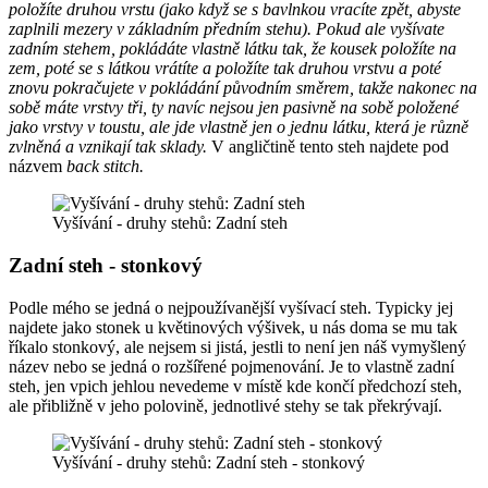
položíte druhou vrstu (jako když se s bavlnkou vracíte zpět, abyste
zaplnili mezery v základním předním stehu). Pokud ale vyšívate
zadním stehem, pokládáte vlastně látku tak, že kousek položíte na
zem, poté se s látkou vrátíte a položíte tak druhou vrstvu a poté
znovu pokračujete v pokládání původním směrem, takže nakonec na
sobě máte vrstvy tři, ty navíc nejsou jen pasivně na sobě položené
jako vrstvy v toustu, ale jde vlastně jen o jednu látku, která je různě
zvlněná a vznikají tak sklady.
V angličtině tento steh najdete pod
názvem
back stitch.
Vyšívání - druhy stehů: Zadní steh
Zadní steh - stonkový
Podle mého se jedná o nejpoužívanější vyšívací steh. Typicky jej
najdete jako stonek u květinových výšivek, u nás doma se mu tak
říkalo stonkový, ale nejsem si jistá, jestli to není jen náš vymyšlený
název nebo se jedná o rozšířené pojmenování. Je to vlastně zadní
steh, jen vpich jehlou nevedeme v místě kde končí předchozí steh,
ale přibližně v jeho polovině, jednotlivé stehy se tak překrývají.
Vyšívání - druhy stehů: Zadní steh - stonkový