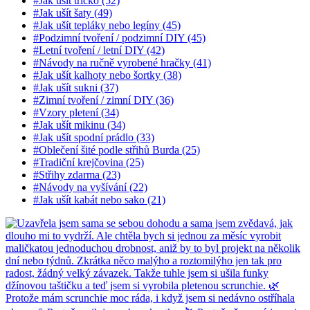
#Jak ušít tričko (52)
#Jak ušít šaty (49)
#Jak ušít tepláky nebo legíny (45)
#Podzimní tvoření / podzimní DIY (45)
#Letní tvoření / letní DIY (42)
#Návody na ručně vyrobené hračky (41)
#Jak ušít kalhoty nebo šortky (38)
#Jak ušít sukni (37)
#Zimní tvoření / zimní DIY (36)
#Vzory pletení (34)
#Jak ušít mikinu (34)
#Jak ušít spodní prádlo (33)
#Oblečení šité podle střihů Burda (25)
#Tradiční krejčovina (25)
#Střihy zdarma (23)
#Návody na vyšívání (22)
#Jak ušít kabát nebo sako (21)