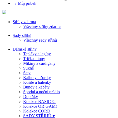
→ Můj příběh
Střihy zdarma
Všechny střihy zdarma
Sady střihů
Všechny sady střihů
Dámské střihy
Tepláky a legíny
Trička a topy
Mikiny a cardigany
Sukně
Šaty
Kalhoty a šortky
Košile a halenky
Bundy a kabáty
Spodní a noční prádlo
Doplňky
Kolekce BASIC ♡
Kolekce OR!GAM!
Kolekce CORD
SADY STŘIHŮ ♥