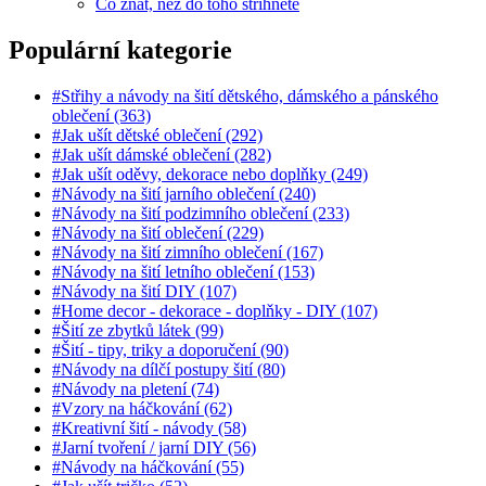
Co znát, než do toho střihnete
Populární kategorie
#Střihy a návody na šití dětského, dámského a pánského
oblečení (363)
#Jak ušít dětské oblečení (292)
#Jak ušít dámské oblečení (282)
#Jak ušít oděvy, dekorace nebo doplňky (249)
#Návody na šití jarního oblečení (240)
#Návody na šití podzimního oblečení (233)
#Návody na šití oblečení (229)
#Návody na šití zimního oblečení (167)
#Návody na šití letního oblečení (153)
#Návody na šití DIY (107)
#Home decor - dekorace - doplňky - DIY (107)
#Šití ze zbytků látek (99)
#Šití - tipy, triky a doporučení (90)
#Návody na dílčí postupy šití (80)
#Návody na pletení (74)
#Vzory na háčkování (62)
#Kreativní šití - návody (58)
#Jarní tvoření / jarní DIY (56)
#Návody na háčkování (55)