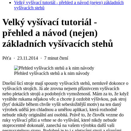
Velký vyšívací tutoriál - přehled a návod (nejen) základních
vyšívacích stehů
Velký vyšívací tutoriál -
přehled a návod (nejen)
základních vyšívacích stehů
Péťa
·
23.11.2014
·
7 minut čtení
Přehled vyšívacích stehů a k nim návody
Dnešní šicí stroje mají spousty vyšívacích stehů, nemluvě dokonce o
vyšívacích strojích. Já ale zrovna nejsem příznivcem vyšívacích
nebo pletacích strojů a podobných vymožeností. Mám za to, že když
vyrábíte rukama nějakou věc a chcete ji ozdobit výšivkou, pak stroj
(byť dokáže během chvíle vyšít sebesložitější motiv) na ten daný
výrobek udělá jen chladnou a umělou aplikaci, která rozhodně
nebude nikdy originální ani osobitá. Právě to, že člověk vezme do
ruky vyšívací přízi a vrhne se do vyšívání, které nikdy nebude
stoprocentně dokonalé, zanechá na vašem výrobku další vaši
nesmazatelnou stopu. Podobné je to i s pletacími stroji a různými