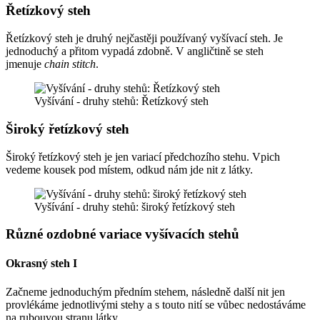
Řetízkový steh
Řetízkový steh je druhý nejčastěji používaný vyšívací steh. Je
jednoduchý a přitom vypadá zdobně. V angličtině se steh
jmenuje
chain stitch
.
Vyšívání - druhy stehů: Řetízkový steh
Široký řetízkový steh
Široký řetízkový steh je jen variací předchozího stehu. Vpich
vedeme kousek pod místem, odkud nám jde nit z látky.
Vyšívání - druhy stehů: široký řetízkový steh
Různé ozdobné variace vyšívacích stehů
Okrasný steh I
Začneme jednoduchým předním stehem, následně další nit jen
provlékáme jednotlivými stehy a s touto nití se vůbec nedostáváme
na rubouvou stranu látky.