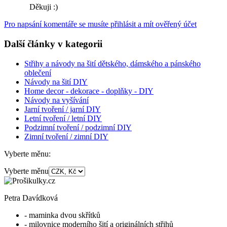
Děkuji :)
Pro napsání komentáře se musíte přihlásit a mít ověřený účet
Další články v kategorii
Střihy a návody na šití dětského, dámského a pánského
oblečení
Návody na šití DIY
Home decor - dekorace - doplňky - DIY
Návody na vyšívání
Jarní tvoření / jarní DIY
Letní tvoření / letní DIY
Podzimní tvoření / podzimní DIY
Zimní tvoření / zimní DIY
Vyberte měnu:
Vyberte měnu
Petra Davídková
- maminka dvou skřítků
- milovnice moderního šití a originálních střihů