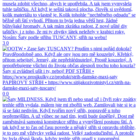
3
0
0
0