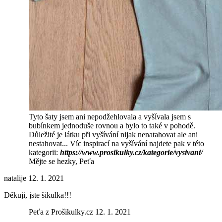
Tyto šaty jsem ani nepodžehlovala a vyšívala jsem s
bubínkem jednoduše rovnou a bylo to také v pohodě.
Důležité je látku při vyšívání nijak nenatahovat ale ani
nestahovat... Víc inspirací na vyšívání najdete pak v této
kategorii:
https://www.prosikulky.cz/kategorie/vysivani/
Mějte se hezky, Peťa
natalije
12. 1. 2021
Děkuji, jste šikulka!!!
Peťa z Prošikulky.cz
12. 1. 2021