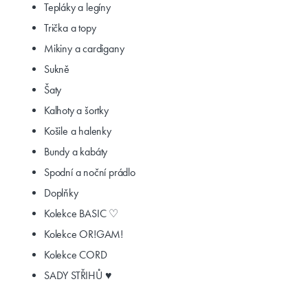
Tepláky a legíny
Trička a topy
Mikiny a cardigany
Sukně
Šaty
Kalhoty a šortky
Košile a halenky
Bundy a kabáty
Spodní a noční prádlo
Doplňky
Kolekce BASIC ♡
Kolekce OR!GAM!
Kolekce CORD
SADY STŘIHŮ ♥