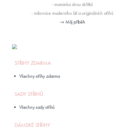
- maminka dvou skřítků
- milovnice moderního šití a originálních střihů
→ Můj příběh
STŘIHY ZDARMA
Všechny střihy zdarma
SADY STŘIHŮ
Všechny sady střihů
DÁMSKÉ STŘIHY