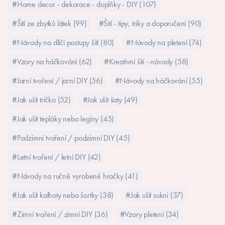
#Home decor - dekorace - doplňky - DIY (107)
#Šití ze zbytků látek (99)
#Šití - tipy, triky a doporučení (90)
#Návody na dílčí postupy šití (80)
#Návody na pletení (74)
#Vzory na háčkování (62)
#Kreativní šití - návody (58)
#Jarní tvoření / jarní DIY (56)
#Návody na háčkování (55)
#Jak ušít tričko (52)
#Jak ušít šaty (49)
#Jak ušít tepláky nebo legíny (45)
#Podzimní tvoření / podzimní DIY (45)
#Letní tvoření / letní DIY (42)
#Návody na ručně vyrobené hračky (41)
#Jak ušít kalhoty nebo šortky (38)
#Jak ušít sukni (37)
#Zimní tvoření / zimní DIY (36)
#Vzory pletení (34)