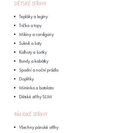
DĚTSKÉ STŘIHY
Tepláky a legíny
Trička a topy
Mikiny a cardigany
Sukně a šaty
Kalhoty a šortky
Bundy a kabátky
Spodní a noční prádlo
Doplňky
Miminka a batolata
Dětské střihy SLIM
PÁNSKÉ STŘIHY
Všechny pánské střihy