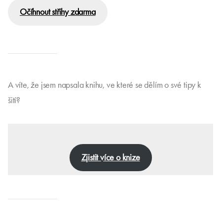
Očíhnout střihy zdarma
A víte, že jsem napsala knihu, ve které se dělím o své tipy k
šití?
Zjistit více o knize