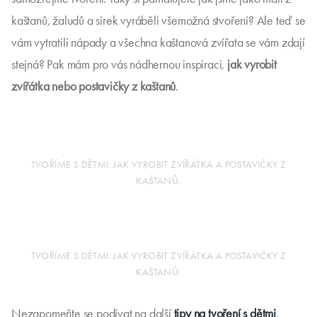
kaštanů, žaludů a sirek vyráběli všemožná stvoření? Ale teď se
vám vytratili nápady a všechna kaštanová zvířata se vám zdají
stejná? Pak mám pro vás nádhernou inspiraci,
jak vyrobit
zvířátka nebo postavičky z kaštanů
.
TVOŘÍME S DĚTMI: JAK VYROBIT ZVÍŘÁTKA A POSTAVIČKY Z
KAŠTANŮ.
TVOŘÍME S DĚTMI: JAK VYROBIT ZVÍŘÁTKA A POSTAVIČKY Z
KAŠTANŮ.
Nezapomeňte se podívat na další
tipy na tvoření s dětmi
.