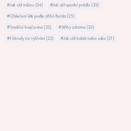
#Jak ušít mikinu (34)
#Jak ušít spodní prádlo (33)
#Oblečení šité podle střihů Burda (25)
#Tradiční krejčovina (25)
#Střihy zdarma (23)
#Návody na vyšívání (22)
#Jak ušít kabát nebo sako (21)