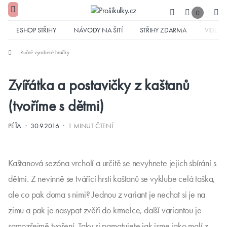
0
ESHOP STŘIHY
NÁVODY NA ŠITÍ
STŘIHY ZDARMA
VIDEA
Ručně vyrobené hračky
Zvířátka a postavičky z kaštanů
(tvoříme s dětmi)
·
·
PÉŤA
30.9.2016
1 MINUT ČTENÍ
Kaštanová sezóna vrcholí a určitě se nevyhnete jejich sbírání s
dětmi. Z nevinně se tvářící hrsti kaštanů se vyklube celá taška,
ale co pak doma s nimi? Jednou z variant je nechat si je na
zimu a pak je nasypat zvěři do krmelce, další variantou je
samozřejmě tvoření. Taky si pamatujete jak jsme jako malí z