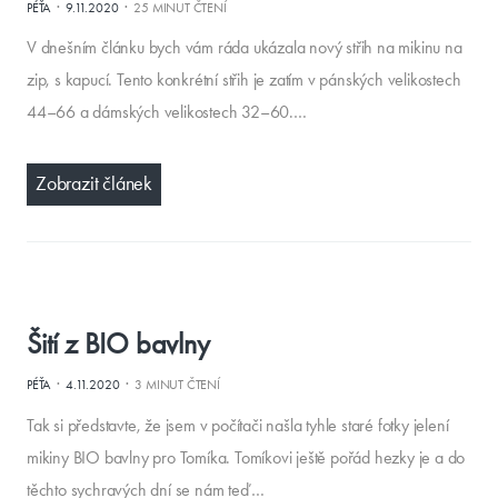
·
·
PÉŤA
9.11.2020
25 MINUT ČTENÍ
V dnešním článku bych vám ráda ukázala nový střih na mikinu na
zip, s kapucí. Tento konkrétní střih je zatím v pánských velikostech
44–66 a dámských velikostech 32–60.…
Zobrazit článek
Šití z BIO bavlny
·
·
PÉŤA
4.11.2020
3 MINUT ČTENÍ
Tak si představte, že jsem v počítači našla tyhle staré fotky jelení
mikiny BIO bavlny pro Tomíka. Tomíkovi ještě pořád hezky je a do
těchto sychravých dní se nám teď…