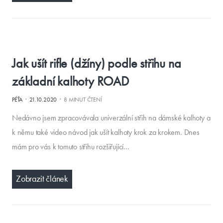
Jak ušít rifle (džíny) podle střihu na
základní kalhoty ROAD
·
·
PÉŤA
21.10.2020
8 MINUT ČTENÍ
Nedávno jsem zpracovávala univerzální střih na dámské kalhoty a
k němu také video návod jak ušít kalhoty krok za krokem. Dnes
mám pro vás k tomuto střihu rozšiřující…
Zobrazit článek