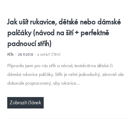
Jak ušít rukavice, dětské nebo dámské
palčáky (návod na šití + perfektně
padnoucí střih)
·
·
PÉŤA
28.9.2018
4 MINUT ČTENÍ
Připravila jsem pro vás střih a návod, tentokrát na dětské či
dámské rukavice palčáky. Střih je velmi jednoduchý, zároveň ale
dokonale propracovaný, aby rukavice…
Zobrazit článek