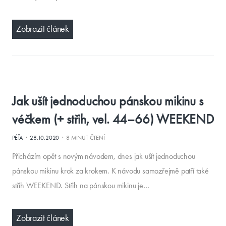
Zobrazit článek
Jak ušít jednoduchou pánskou mikinu s
véčkem (+ střih, vel. 44–66) WEEKEND
·
·
PÉŤA
28.10.2020
8 MINUT ČTENÍ
Přicházím opět s novým návodem, dnes jak ušít jednoduchou
pánskou mikinu krok za krokem. K návodu samozřejmě patří také
střih WEEKEND. Střih na pánskou mikinu je…
Zobrazit článek