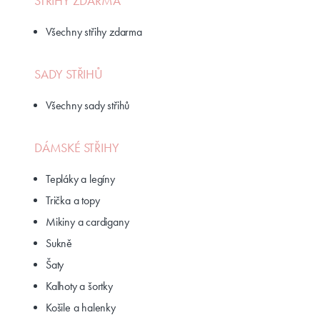
STŘIHY ZDARMA
Všechny střihy zdarma
SADY STŘIHŮ
Všechny sady střihů
DÁMSKÉ STŘIHY
Tepláky a legíny
Trička a topy
Mikiny a cardigany
Sukně
Šaty
Kalhoty a šortky
Košile a halenky