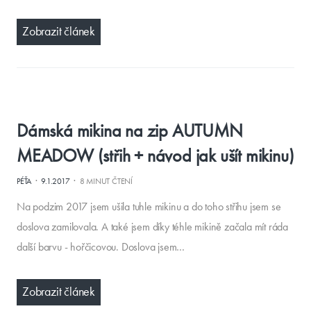
Zobrazit článek
Dámská mikina na zip AUTUMN
MEADOW (střih + návod jak ušít mikinu)
·
·
PÉŤA
9.1.2017
8 MINUT ČTENÍ
Na podzim 2017 jsem ušila tuhle mikinu a do toho střihu jsem se
doslova zamilovala. A také jsem díky téhle mikině začala mít ráda
další barvu - hořčicovou. Doslova jsem…
Zobrazit článek