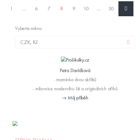
1
…
6
7
8
9
10
…
30
Vyberte měnu:
Petra Davídková
- maminka dvou skřítků
- milovnice moderního šití a originálních střihů
→ Můj příběh