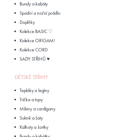
Bundy a kabáty
Spodní a noční prádlo
Doplňky
Kolekce BASIC ♡
Kolekce OR!GAM!
Kolekce CORD
SADY STŘIHŮ ♥
DĚTSKÉ STŘIHY
Tepláky a legíny
Trička a topy
Mikiny a cardigany
Sukně a šaty
Kalhoty a šortky
Bundy a kabátky