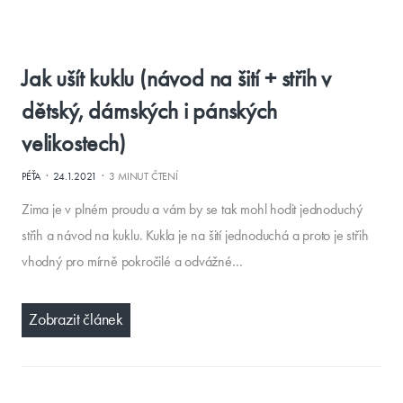
Jak ušít kuklu (návod na šití + střih v
dětský, dámských i pánských
velikostech)
·
·
PÉŤA
24.1.2021
3 MINUT ČTENÍ
Zima je v plném proudu a vám by se tak mohl hodit jednoduchý
střih a návod na kuklu. Kukla je na šití jednoduchá a proto je střih
vhodný pro mírně pokročilé a odvážné…
Zobrazit článek