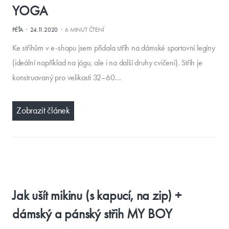
YOGA
·
·
PÉŤA
24.11.2020
6 MINUT ČTENÍ
Ke střihům v e-shopu jsem přidala střih na dámské sportovní legíny
(ideální například na jógu, ale i na další druhy cvičení). Střih je
konstruovaný pro velikosti 32–60…
Zobrazit článek
Jak ušít mikinu (s kapucí, na zip) +
dámský a pánský střih MY BOY