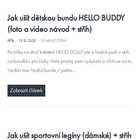
Jak ušít dětskou bundu HELLO BUDDY
(foto a video návod + střih)
·
·
PÉŤA
15.12.2020
15 MINUT ČTENÍ
Po střihu na dívčí kabátek HELLO DOLLY jste si hodně psali o střih
na bundičku pro kluky. Vaše prosby jsem vyslyšela a vrhla se na to.
Vznikla moc hezká bunda / parka…
Zobrazit článek
Jak ušít sportovní legíny (dámské) + střih