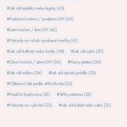
#Jak ušít tepláky nebo legíny (45)
#Podzimní tvoření / podzimní DIY (45)
#Letní tvoření / letní DIY (42)
#Návody na ručně vyrobené hračky (41)
#Jak ušít kalhoty nebo šortky (38)
#Jak ušít sukni (37)
#Zimní tvoření / zimní DIY (36)
#Vzory pletení (34)
#Jak ušít mikinu (34)
#Jak ušít spodní prádlo (33)
#Oblečení šité podle střihů Burda (25)
#Tradiční krejčovina (25)
#Střihy zdarma (23)
#Návody na vyšívání (22)
#Jak ušít kabát nebo sako (21)