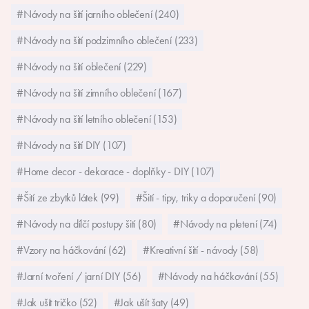
#Návody na šití jarního oblečení (240)
#Návody na šití podzimního oblečení (233)
#Návody na šití oblečení (229)
#Návody na šití zimního oblečení (167)
#Návody na šití letního oblečení (153)
#Návody na šití DIY (107)
#Home decor - dekorace - doplňky - DIY (107)
#Šití ze zbytků látek (99)
#Šití - tipy, triky a doporučení (90)
#Návody na dílčí postupy šití (80)
#Návody na pletení (74)
#Vzory na háčkování (62)
#Kreativní šití - návody (58)
#Jarní tvoření / jarní DIY (56)
#Návody na háčkování (55)
#Jak ušít tričko (52)
#Jak ušít šaty (49)