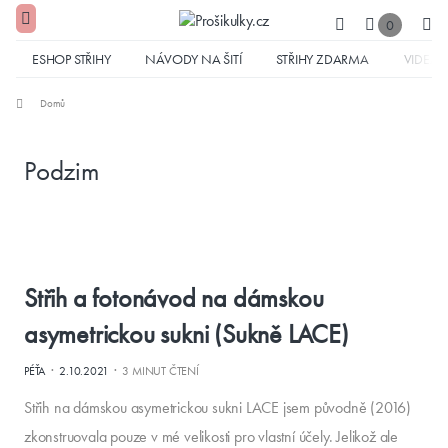
0
ESHOP STŘIHY
NÁVODY NA ŠITÍ
STŘIHY ZDARMA
VIDEA
Domů
Podzim
Střih a fotonávod na dámskou
asymetrickou sukni (Sukně LACE)
·
·
PÉŤA
2.10.2021
3 MINUT ČTENÍ
Střih na dámskou asymetrickou sukni LACE jsem původně (2016)
zkonstruovala pouze v mé velikosti pro vlastní účely. Jelikož ale