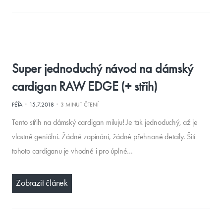
Super jednoduchý návod na dámský
cardigan RAW EDGE (+ střih)
·
·
PÉŤA
15.7.2018
3 MINUT ČTENÍ
Tento střih na dámský cardigan miluju! Je tak jednoduchý, až je
vlastně geniální. Žádné zapínání, žádné přehnané detaily. Šití
tohoto cardiganu je vhodné i pro úplné…
Zobrazit článek