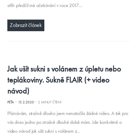
střih předčil mé očekávání v roce 2017…
Zobrazit článek
Jak ušít sukni s volánem z úpletu nebo
teplákoviny. Sukně FLAIR (+ video
návod)
·
·
PÉŤA
13.2.2020
2 MINUT ČTENÍ
Přiznávám, strašně dlouho jsem nenatočila žádné video. A tak pro
vás dnes jedno po strašně dlouhé době mám. Jde konkrétně o
video návod jak ušít sukni s volánem z…